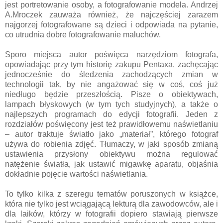
jest portretowanie osoby, a fotografowanie modela. Andrzej
A.Mroczek zauważa również, że najczęściej zarazem
najgorzej fotografowane są dzieci i odpowiada na pytanie,
co utrudnia dobre fotografowanie maluchów.
Sporo miejsca autor poświęca narzędziom fotografa,
opowiadając przy tym historię zakupu Pentaxa, zachęcając
jednocześnie do śledzenia zachodzących zmian w
technologii tak, by nie angażować się w coś, coś już
niedługo będzie przeszłością. Pisze o obiektywach,
lampach błyskowych (w tym tych studyjnych), a także o
najlepszych programach do edycji fotografii. Jeden z
rozdziałów poświęcony jest też prawidłowemu naświetlaniu
– autor traktuje światło jako „materiał”, którego fotograf
używa do robienia zdjęć. Tłumaczy, w jaki sposób zmianą
ustawienia przysłony obiektywu można regulować
natężenie światła, jak ustawić migawkę aparatu, objaśnia
dokładnie pojęcie wartości naświetlania.
To tylko kilka z szeregu tematów poruszonych w książce,
która nie tylko jest wciągającą lekturą dla zawodowców, ale i
dla laików, którzy w fotografii dopiero stawiają pierwsze