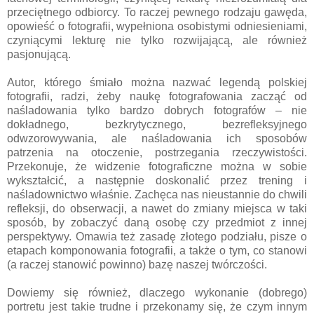
przeciętnego odbiorcy. To raczej pewnego rodzaju gawęda,
opowieść o fotografii, wypełniona osobistymi odniesieniami,
czyniącymi lekturę nie tylko rozwijającą, ale również
pasjonującą.
Autor, którego śmiało można nazwać legendą polskiej
fotografii, radzi, żeby naukę fotografowania zacząć od
naśladowania tylko bardzo dobrych fotografów – nie
dokładnego, bezkrytycznego, bezrefleksyjnego
odwzorowywania, ale naśladowania ich sposobów
patrzenia na otoczenie, postrzegania rzeczywistości.
Przekonuje, że widzenie fotograficzne można w sobie
wykształcić, a następnie doskonalić przez trening i
naśladownictwo właśnie. Zachęca nas nieustannie do chwili
refleksji, do obserwacji, a nawet do zmiany miejsca w taki
sposób, by zobaczyć daną osobę czy przedmiot z innej
perspektywy. Omawia też zasadę złotego podziału, pisze o
etapach komponowania fotografii, a także o tym, co stanowi
(a raczej stanowić powinno) bazę naszej twórczości.
Dowiemy się również, dlaczego wykonanie (dobrego)
portretu jest takie trudne i przekonamy się, że czym innym