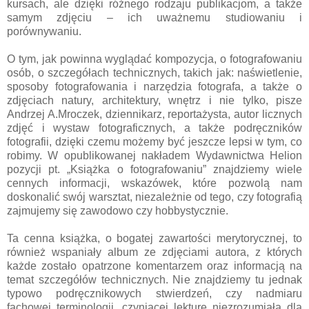
kursach, ale dzięki różnego rodzaju publikacjom, a także
samym zdjęciu – ich uważnemu studiowaniu i
porównywaniu.
O tym, jak powinna wyglądać kompozycja, o fotografowaniu
osób, o szczegółach technicznych, takich jak: naświetlenie,
sposoby fotografowania i narzędzia fotografa, a także o
zdjęciach natury, architektury, wnętrz i nie tylko, pisze
Andrzej A.Mroczek, dziennikarz, reportażysta, autor licznych
zdjęć i wystaw fotograficznych, a także podręczników
fotografii, dzięki czemu możemy być jeszcze lepsi w tym, co
robimy. W opublikowanej nakładem Wydawnictwa Helion
pozycji pt. „Książka o fotografowaniu” znajdziemy wiele
cennych informacji, wskazówek, które pozwolą nam
doskonalić swój warsztat, niezależnie od tego, czy fotografią
zajmujemy się zawodowo czy hobbystycznie.
Ta cenna książka, o bogatej zawartości merytorycznej, to
również wspaniały album ze zdjęciami autora, z których
każde zostało opatrzone komentarzem oraz informacją na
temat szczegółów technicznych. Nie znajdziemy tu jednak
typowo podręcznikowych stwierdzeń, czy nadmiaru
fachowej terminologii, czyniącej lekturę niezrozumiałą dla