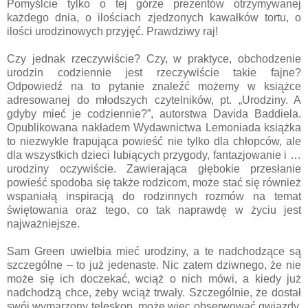
Pomyślcie tylko o tej górze prezentów otrzymywanej
każdego dnia, o ilościach zjedzonych kawałków tortu, o
ilości urodzinowych przyjęć. Prawdziwy raj!
Czy jednak rzeczywiście? Czy, w praktyce, obchodzenie
urodzin codziennie jest rzeczywiście takie fajne?
Odpowiedź na to pytanie znaleźć możemy w książce
adresowanej do młodszych czytelników, pt. „Urodziny. A
gdyby mieć je codziennie?”, autorstwa Davida Baddiela.
Opublikowana nakładem Wydawnictwa Lemoniada książka
to niezwykle frapująca powieść nie tylko dla chłopców, ale
dla wszystkich dzieci lubiących przygody, fantazjowanie i …
urodziny oczywiście. Zawierająca głębokie przesłanie
powieść spodoba się także rodzicom, może stać się również
wspaniałą inspiracją do rodzinnych rozmów na temat
świętowania oraz tego, co tak naprawdę w życiu jest
najważniejsze.
Sam Green uwielbia mieć urodziny, a te nadchodzące są
szczególne – to już jedenaste. Nic zatem dziwnego, że nie
może się ich doczekać, wciąż o nich mówi, a kiedy już
nadchodzą chce, żeby wciąż trwały. Szczególnie, że dostał
swój wymarzony teleskop, może więc obserwować gwiazdy,