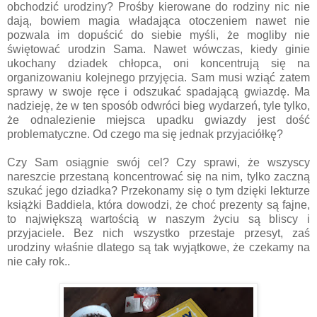
obchodzić urodziny? Prośby kierowane do rodziny nic nie
dają, bowiem magia władająca otoczeniem nawet nie
pozwala im dopuścić do siebie myśli, że mogliby nie
świętować urodzin Sama. Nawet wówczas, kiedy ginie
ukochany dziadek chłopca, oni koncentrują się na
organizowaniu kolejnego przyjęcia. Sam musi wziąć zatem
sprawy w swoje ręce i odszukać spadającą gwiazdę. Ma
nadzieję, że w ten sposób odwróci bieg wydarzeń, tyle tylko,
że odnalezienie miejsca upadku gwiazdy jest dość
problematyczne. Od czego ma się jednak przyjaciółkę?
Czy Sam osiągnie swój cel? Czy sprawi, że wszyscy
nareszcie przestaną koncentrować się na nim, tylko zaczną
szukać jego dziadka? Przekonamy się o tym dzięki lekturze
książki Baddiela, która dowodzi, że choć prezenty są fajne,
to największą wartością w naszym życiu są bliscy i
przyjaciele. Bez nich wszystko przestaje przesyt, zaś
urodziny właśnie dlatego są tak wyjątkowe, że czekamy na
nie cały rok..