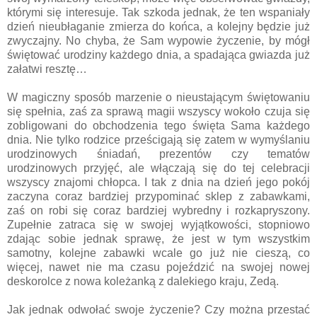
którymi się interesuje. Tak szkoda jednak, że ten wspaniały
dzień nieubłaganie zmierza do końca, a kolejny będzie już
zwyczajny. No chyba, że Sam wypowie życzenie, by mógł
świętować urodziny każdego dnia, a spadająca gwiazda już
załatwi resztę…
W magiczny sposób marzenie o nieustającym świętowaniu
się spełnia, zaś za sprawą magii wszyscy wokoło czuja się
zobligowani do obchodzenia tego święta Sama każdego
dnia. Nie tylko rodzice prześcigają się zatem w wymyślaniu
urodzinowych śniadań, prezentów czy tematów
urodzinowych przyjęć, ale włączają się do tej celebracji
wszyscy znajomi chłopca. I tak z dnia na dzień jego pokój
zaczyna coraz bardziej przypominać sklep z zabawkami,
zaś on robi się coraz bardziej wybredny i rozkapryszony.
Zupełnie zatraca się w swojej wyjątkowości, stopniowo
zdając sobie jednak sprawę, że jest w tym wszystkim
samotny, kolejne zabawki wcale go już nie cieszą, co
więcej, nawet nie ma czasu pojeździć na swojej nowej
deskorolce z nowa koleżanką z dalekiego kraju, Zedą.
Jak jednak odwołać swoje życzenie? Czy można przestać