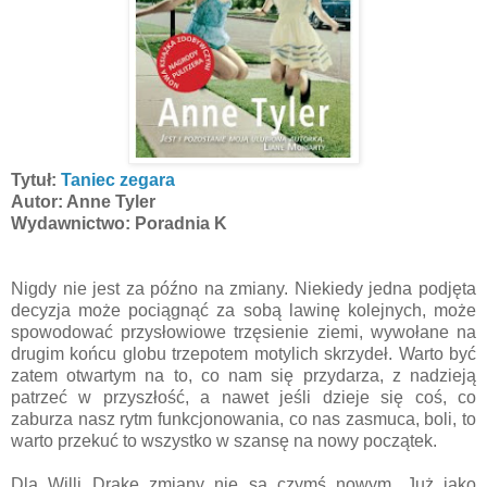
Tytuł:
Taniec zegara
Autor: Anne Tyler
Wydawnictwo: Poradnia K
Nigdy nie jest za późno na zmiany. Niekiedy jedna podjęta
decyzja może pociągnąć za sobą lawinę kolejnych, może
spowodować przysłowiowe trzęsienie ziemi, wywołane na
drugim końcu globu trzepotem motylich skrzydeł. Warto być
zatem otwartym na to, co nam się przydarza, z nadzieją
patrzeć w przyszłość, a nawet jeśli dzieje się coś, co
zaburza nasz rytm funkcjonowania, co nas zasmuca, boli, to
warto przekuć to wszystko w szansę na nowy początek.
Dla Willi Drake zmiany nie są czymś nowym. Już jako