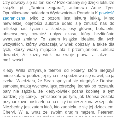
Czy odważy się na ten krok? Przekonamy się dzięki lekturze
książki pt.
„Taniec zegara”
, autorstwa Anne Tyer.
Opublikowana nakładem Wydawnictwa Poradnia K
powieść
zagraniczna
, tylko z pozoru jest lekturą lekką. Mimo
niewielkiej objętości autorce udało się zmusić nas do
refleksji nad życiem, a śledząc losy głównej bohaterki,
obserwujemy również upływ czasu, który bezlitośnie
wymusza zmiany. To zatem książka idealna dla tych
wszystkich, którzy wkraczają w wiek dojrzały, a także dla
tych, którzy wiążą mijające lata z przemijaniem. Lektura
dowodzi, że każdy wiek ma swoje prawa, a także …
możliwości.
Kiedy Willa otrzymuje telefon od kobiety, która niegdyś
mieszkała w pobliżu jej syna nie spodziewa się nawet, co ją
czeka. Wiedziała, że Sean spotykał się niegdyś z Denise,
samotną matką wychowującą córeczkę, jednak po rozstaniu
pary nie sądziła, że kiedykolwiek pozna kobietę, a tym
bardziej jej córkę. Tymczasem po tym, jak Denise została
przypadkowo postrzelona na ulicy i umieszczona w szpitalu.
Niezbędny jest zatem ktoś, kto zaopiekuje się jej dzieckiem,
Cheryl. Willa, wraz ze swoim drugim mężem, Peterem,