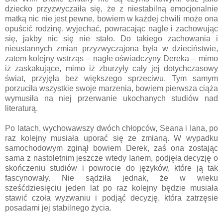
dziecko przyzwyczaiła się, że z niestabilną emocjonalnie
matką nic nie jest pewne, bowiem w każdej chwili może ona
opuścić rodzinę, wyjechać, powracając nagle i zachowując
się, jakby nic się nie stało. Do takiego zachowania i
nieustannych zmian przyzwyczajona była w dzieciństwie,
zatem kolejny wstrząs – nagłe oświadczyny Dereka – mimo
iż zaskakujące, mimo iż zburzyły cały jej dotychczasowy
świat, przyjęła bez większego sprzeciwu. Tym samym
porzuciła wszystkie swoje marzenia, bowiem pierwsza ciąża
wymusiła na niej przerwanie ukochanych studiów nad
literaturą.
Po latach, wychowawszy dwóch chłopców, Seana i Iana, po
raz kolejny musiała uporać się ze zmianą. W wypadku
samochodowym zginął bowiem Derek, zaś ona zostając
sama z nastoletnim jeszcze wtedy Ianem, podjęła decyzję o
skończeniu studiów i powrocie do języków, które ją tak
fascynowały. Nie sądziła jednak, że w wieku
sześćdziesięciu jeden lat po raz kolejny będzie musiała
stawić czoła wyzwaniu i podjąć decyzję, która zatrzęsie
posadami jej stabilnego życia.