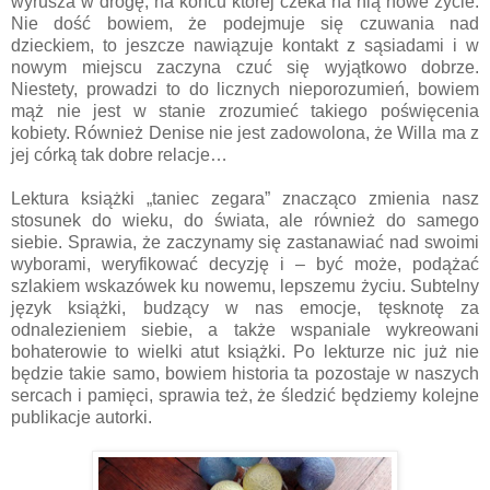
wyrusza w drogę, na końcu której czeka na nią nowe życie.
Nie dość bowiem, że podejmuje się czuwania nad
dzieckiem, to jeszcze nawiązuje kontakt z sąsiadami i w
nowym miejscu zaczyna czuć się wyjątkowo dobrze.
Niestety, prowadzi to do licznych nieporozumień, bowiem
mąż nie jest w stanie zrozumieć takiego poświęcenia
kobiety. Również Denise nie jest zadowolona, że Willa ma z
jej córką tak dobre relacje…
Lektura książki „taniec zegara” znacząco zmienia nasz
stosunek do wieku, do świata, ale również do samego
siebie. Sprawia, że zaczynamy się zastanawiać nad swoimi
wyborami, weryfikować decyzję i – być może, podążać
szlakiem wskazówek ku nowemu, lepszemu życiu. Subtelny
język książki, budzący w nas emocje, tęsknotę za
odnalezieniem siebie, a także wspaniale wykreowani
bohaterowie to wielki atut książki. Po lekturze nic już nie
będzie takie samo, bowiem historia ta pozostaje w naszych
sercach i pamięci, sprawia też, że śledzić będziemy kolejne
publikacje autorki.