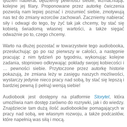
tydzień nabierać będziemy pewności siebie, wzmacniając
kolejne jej filary. Proponowane przez autorkę ćwiczenia
pozwolą nam lepiej poznać i zrozumieć siebie, zmotywują
nas też do zmiany wzorców zachowań. Zaczniemy nabierać
siły i odwagi do tego, by żyć tak jak chcemy, by stać się
kobietą świadomą własnej wartości, a także sięgać
odważnie po to, czego chcemy.
Warto na dłużej pozostać w towarzystwie tego audiobooka,
przesłuchując go po raz pierwszy w całości, a następnie
pracując z nim tydzień po tygodniu, wykonując kolejne
zadania, stopniowo odkrywając pokłady swojej kobiecości i
… pewności siebie. Przytoczone przez autorkę historie
pokazują, że zmiana leży w zasięgu naszych możliwości,
wystarczy jedynie nieco pracy nad sobą, by stać się lepszą i
bardziej pewną (i pełną) wersją siebie!
Audiobook jest dostępny na platformie
Storytel
, która
umożliwia nam dostęp zarówno do rozrywki, jak i do wiedzy.
Znajdziecie tam dużą ilość audiobooków pomagających w
pracy nad sobą, we własnym rozwoju, a także podcastów,
które napełnią was siłą i mocą.