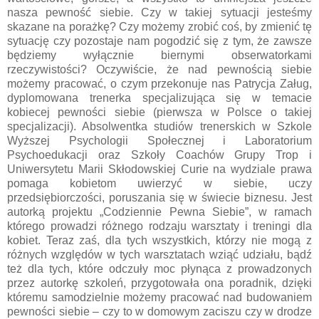
nasza pewność siebie. Czy w takiej sytuacji jesteśmy
skazane na porażkę? Czy możemy zrobić coś, by zmienić tę
sytuację czy pozostaje nam pogodzić się z tym, że zawsze
będziemy wyłącznie biernymi obserwatorkami
rzeczywistości? Oczywiście, że nad pewnością siebie
możemy pracować, o czym przekonuje nas Patrycja Załug,
dyplomowana trenerka specjalizująca się w temacie
kobiecej pewności siebie (pierwsza w Polsce o takiej
specjalizacji). Absolwentka studiów trenerskich w Szkole
Wyższej Psychologii Społecznej i Laboratorium
Psychoedukacji oraz Szkoły Coachów Grupy Trop i
Uniwersytetu Marii Skłodowskiej Curie na wydziale prawa
pomaga kobietom uwierzyć w siebie, uczy
przedsiębiorczości, poruszania się w świecie biznesu. Jest
autorką projektu „Codziennie Pewna Siebie”, w ramach
którego prowadzi różnego rodzaju warsztaty i treningi dla
kobiet. Teraz zaś, dla tych wszystkich, którzy nie mogą z
różnych względów w tych warsztatach wziąć udziału, bądź
też dla tych, które odczuły moc płynąca z prowadzonych
przez autorkę szkoleń, przygotowała ona poradnik, dzięki
któremu samodzielnie możemy pracować nad budowaniem
pewności siebie – czy to w domowym zaciszu czy w drodze