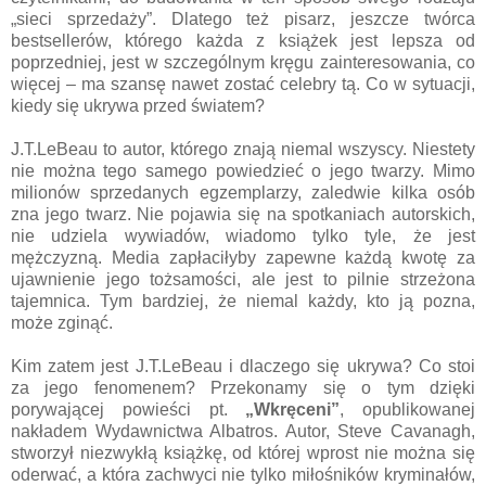
„sieci sprzedaży”. Dlatego też pisarz, jeszcze twórca
bestsellerów, którego każda z książek jest lepsza od
poprzedniej, jest w szczególnym kręgu zainteresowania, co
więcej – ma szansę nawet zostać celebry tą. Co w sytuacji,
kiedy się ukrywa przed światem?
J.T.LeBeau to autor, którego znają niemal wszyscy. Niestety
nie można tego samego powiedzieć o jego twarzy. Mimo
milionów sprzedanych egzemplarzy, zaledwie kilka osób
zna jego twarz. Nie pojawia się na spotkaniach autorskich,
nie udziela wywiadów, wiadomo tylko tyle, że jest
mężczyzną. Media zapłaciłyby zapewne każdą kwotę za
ujawnienie jego tożsamości, ale jest to pilnie strzeżona
tajemnica. Tym bardziej, że niemal każdy, kto ją pozna,
może zginąć.
Kim zatem jest J.T.LeBeau i dlaczego się ukrywa? Co stoi
za jego fenomenem? Przekonamy się o tym dzięki
porywającej powieści pt.
„Wkręceni”
, opublikowanej
nakładem Wydawnictwa Albatros. Autor, Steve Cavanagh,
stworzył niezwykłą książkę, od której wprost nie można się
oderwać, a która zachwyci nie tylko miłośników kryminałów,