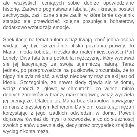
ale wszystkich ceniących sobie dobrze opowiedziane
historię. Zarówno pogmatwana fabuła, jak i kreacja postaci
zachwycają, zaś liczne ślepe zaułki w które brnie czytelnik
starając się przewidzieć kolejne posunięcia bohaterów,
dodatkowo wzbudzają emocje.
Spekulacje na temat autora wciąż trwają, choć jedna osoba
wydaje się być szczególnie bliska poznania prawdy. To
Maria, młoda kobieta, mieszkanka małej miejscowości Port
Lonely. Dwa lata temu poślubiła mężczyznę, który wydawał
się jej fascynujący ze swoją tajemniczą naturą. Teraz
jednak, po przeprowadzce na pustkowie, zrozumiała, że to
nigdy nie była miłość, a wciąż nieobecny mąż daleki jest od
ideału. Szczególnie, że nawet kiedy zjawia się w domu,
wciąż chodzi z „głową w chmurach”, co więcej mimo
dobrych zarobków w branży marketingowej, wciąż wydziela
jej pieniądze. Dlatego też Maria bez skrupułów nawiązuje
romans z przystojnym kelnerem. Darylem, oszukując męża i
korzystając z jego rzadkich odwiedzin w domu. Powoli
dojrzewa również do myśli o rozwodzie, a co do słuszności
swoich planów upewnia się, kiedy przez przypadek znajduje
wyciąg z konta męża.