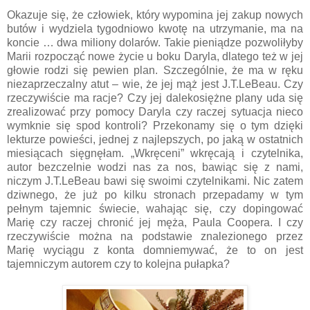
Okazuje się, że człowiek, który wypomina jej zakup nowych
butów i wydziela tygodniowo kwotę na utrzymanie, ma na
koncie … dwa miliony dolarów. Takie pieniądze pozwoliłyby
Marii rozpocząć nowe życie u boku Daryla, dlatego też w jej
głowie rodzi się pewien plan. Szczególnie, że ma w ręku
niezaprzeczalny atut – wie, że jej mąż jest J.T.LeBeau. Czy
rzeczywiście ma racje? Czy jej dalekosiężne plany uda się
zrealizować przy pomocy Daryla czy raczej sytuacja nieco
wymknie się spod kontroli? Przekonamy się o tym dzięki
lekturze powieści, jednej z najlepszych, po jaką w ostatnich
miesiącach sięgnęłam. „Wkręceni” wkręcają i czytelnika,
autor bezczelnie wodzi nas za nos, bawiąc się z nami,
niczym J.T.LeBeau bawi się swoimi czytelnikami. Nic zatem
dziwnego, że już po kilku stronach przepadamy w tym
pełnym tajemnic świecie, wahając się, czy dopingować
Marię czy raczej chronić jej męża, Paula Coopera. I czy
rzeczywiście można na podstawie znalezionego przez
Marię wyciągu z konta domniemywać, że to on jest
tajemniczym autorem czy to kolejna pułapka?