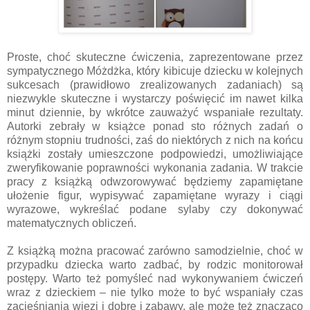
Proste, choć skuteczne ćwiczenia, zaprezentowane przez
sympatycznego Móżdżka, który kibicuje dziecku w kolejnych
sukcesach (prawidłowo zrealizowanych zadaniach) są
niezwykle skuteczne i wystarczy poświęcić im nawet kilka
minut dziennie, by wkrótce zauważyć wspaniałe rezultaty.
Autorki zebrały w książce ponad sto różnych zadań o
różnym stopniu trudności, zaś do niektórych z nich na końcu
książki zostały umieszczone podpowiedzi, umożliwiające
zweryfikowanie poprawności wykonania zadania. W trakcie
pracy z książką odwzorowywać będziemy zapamiętane
ułożenie figur, wypisywać zapamiętane wyrazy i ciągi
wyrazowe, wykreślać podane sylaby czy dokonywać
matematycznych obliczeń.
Z książką można pracować zarówno samodzielnie, choć w
przypadku dziecka warto zadbać, by rodzic monitorował
postępy. Warto też pomyśleć nad wykonywaniem ćwiczeń
wraz z dzieckiem – nie tylko może to być wspaniały czas
zacieśniania więzi i dobre j zabawy, ale może też znacząco