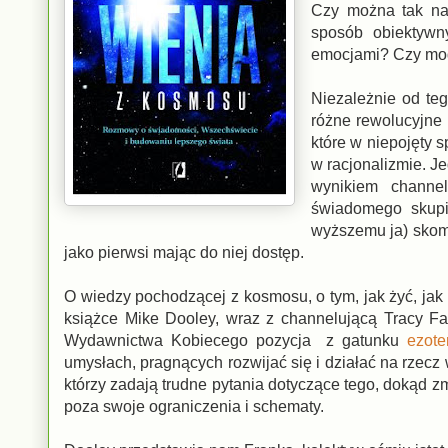
Czy można tak nap
sposób obiektywn
emocjami? Czy mo
Niezależnie od teg
różne rewolucyjne 
które w niepojęty s
w racjonalizmie. J
wynikiem channel
świadomego skupi
wyższemu ja) skom
jako pierwsi mając do niej dostęp.
O wiedzy pochodzącej z kosmosu, o tym, jak żyć, jak
książce Mike Dooley, wraz z channelującą Tracy Fa
Wydawnictwa Kobiecego pozycja z gatunku
ezote
umysłach, pragnących rozwijać się i działać na rzecz
którzy zadają trudne pytania dotyczące tego, dokąd zm
poza swoje ograniczenia i schematy.