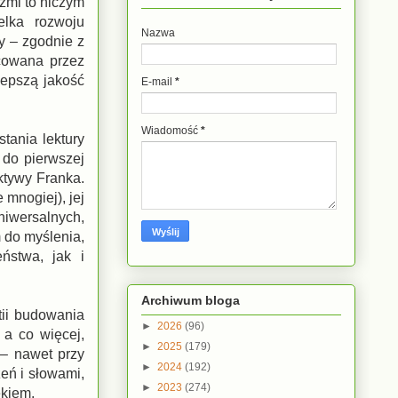
rzmi to niczym
elka rozwoju
Nazwa
zy – zgodnie z
acowana przez
lepszą jakość
E-mail
*
Wiadomość
*
tania lektury
 do pierwszej
ektywy Franka.
 mnogiej), jej
uniwersalnych,
 do myślenia,
ństwa, jak i
Archiwum bloga
tii budowania
►
2026
(96)
 a co więcej,
►
2025
(179)
 – nawet przy
►
2024
(192)
eń i słowami,
►
2023
(274)
ekiem.