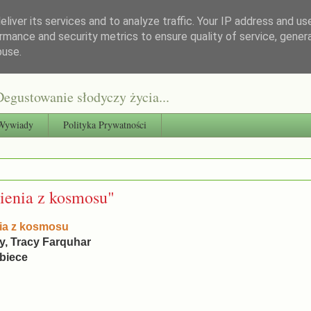
liver its services and to analyze traffic. Your IP address and us
rmance and security metrics to ensure quality of service, gene
buse.
egustowanie słodyczy życia...
Wywiady
Polityka Prywatności
ienia z kosmosu"
ia z kosmosu
y, Tracy Farquhar
biece