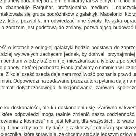
 planety oddalonej od Ziemi o miliardy lat świetlnych. I choć b
a channeluje Farquhar, profesjonalna medium i nauczyci
ontaktowała się grupa podróżników z galaktyki Macelonix, któr
zy, która pozwoliła im odwiedzać inne światy. Książka opr
, a zarazem jest podstawą do zmiany, pozwalającą budować 
ć o istotach z odległej galaktyki będzie podstawa do zaprzes
ardziej wytrwałych zachęcam jednak, by dotrwali przynajmniej
kompendium wiedzy o Ziemi i jej mieszkańcach, tyle że z persp
planety, z której pochodzą Frank (mówimy o nim/nich w liczbie
sce. Z kolei część trzecia daje nam możliwość poznania prawd 
ziemian. Odpowiedzi na zadawane przez autora pytania dają nam
a temat dotychczasowego funkcjonowania zarówno społecze
e ku doskonałości, ale ku doskonaleniu się. Zarówno w kwes
a które odpowiedzi mogą realnie zmienić nasza codzienność,
owienia z kosmosu” nie jest lekturą dla wszystkich, to warto
ią. Chociażby po to, by dać się zaskoczyć celnością spostrzeż
połecznika, które sprawiają, że chcemy stać się lepszym człowi