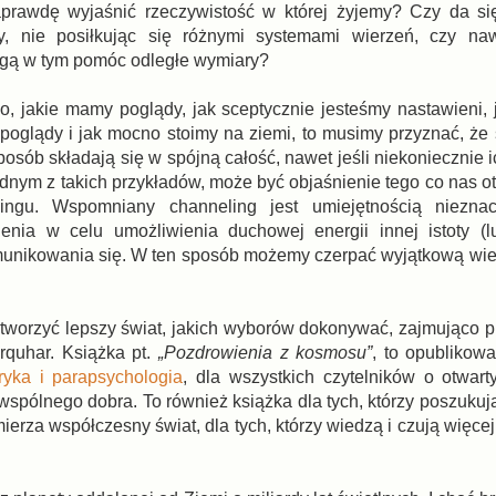
rawdę wyjaśnić rzeczywistość w której żyjemy? Czy da się
y, nie posiłkując się różnymi systemami wierzeń, czy na
gą w tym pomóc odległe wymiary?
o, jakie mamy poglądy, jak sceptycznie jesteśmy nastawieni, j
poglądy i jak mocno stoimy na ziemi, to musimy przyznać, że 
posób składają się w spójną całość, nawet jeśli niekoniecznie i
ednym z takich przykładów, może być objaśnienie tego co nas o
ingu. Wspomniany channeling jest umiejętnością niezna
enia w celu umożliwienia duchowej energii innej istoty (
unikowania się. W ten sposób możemy czerpać wyjątkową wie
 tworzyć lepszy świat, jakich wyborów dokonywać, zajmująco p
rquhar. Książka pt.
„Pozdrowienia z kosmosu”
, to opublikow
ryka i parapsychologia
, dla wszystkich czytelników o otwart
 wspólnego dobra. To również książka dla tych, którzy poszuku
ierza współczesny świat, dla tych, którzy wiedzą i czują więce