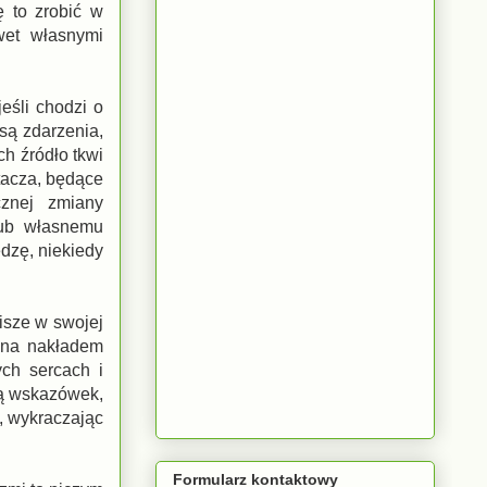
 to zrobić w
wet własnymi
eśli chodzi o
są zdarzenia,
ch źródło tkwi
tacza, będące
cznej zmiany
lub własnemu
dzę, niekiedy
isze w swojej
ana nakładem
ych sercach i
ją wskazówek,
j, wykraczając
Formularz kontaktowy