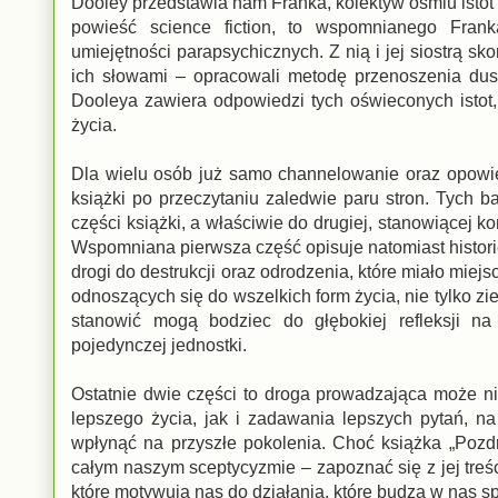
Dooley przedstawia nam Franka, kolektyw ośmiu istot z
powieść science fiction, to wspomnianego Frank
umiejętności parapsychicznych. Z nią i jej siostrą sk
ich słowami – opracowali metodę przenoszenia dus
Dooleya zawiera odpowiedzi tych oświeconych istot
życia.
Dla wielu osób już samo channelowanie oraz opowieś
książki po przeczytaniu zaledwie paru stron. Tych b
części książki, a właściwie do drugiej, stanowiącej 
Wspomniana pierwsza część opisuje natomiast historię 
drogi do destrukcji oraz odrodzenia, które miało miej
odnoszących się do wszelkich form życia, nie tylko 
stanowić mogą bodziec do głębokiej refleksji n
pojedynczej jednostki.
Ostatnie dwie części to droga prowadzająca może ni
lepszego życia, jak i zadawania lepszych pytań, n
wpłynąć na przyszłe pokolenia. Choć książka „Pozdr
całym naszym sceptycyzmie – zapoznać się z jej treśc
które motywują nas do działania, które budzą w nas s