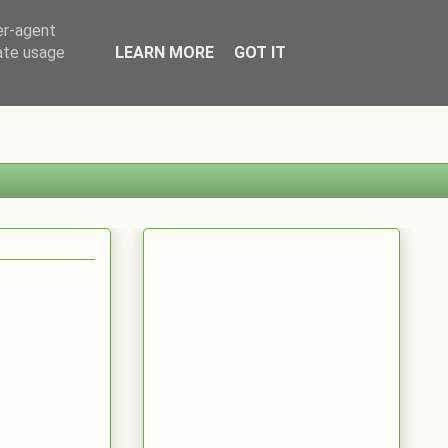
er-agent
rate usage
LEARN MORE
GOT IT