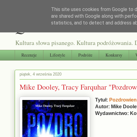
This site uses cookies from Google to de
are shared with Google along with perfo
Qultura słowa
statistics, and to detect and address a
Kultura słowa pisanego. Kultura podróżowania. D
Recenzje
Lifestyle
Podróże
Konkursy
piątek, 4 września 2020
Mike Dooley, Tracy Farquhar "Pozdrow
Tytuł:
Pozdrowien
Autor: Mike Doole
Wydawnictwo: Ko