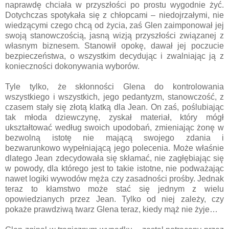
naprawdę chciała w przyszłości po prostu wygodnie żyć.
Dotychczas spotykała się z chłopcami – niedojrzałymi, nie
wiedzącymi czego chcą od życia, zaś Glen zaimponował jej
swoją stanowczością, jasną wizją przyszłości związanej z
własnym biznesem. Stanowił opokę, dawał jej poczucie
bezpieczeństwa, o wszystkim decydując i zwalniając ją z
konieczności dokonywania wyborów.
Tyle tylko, że skłonności Glena do kontrolowania
wszystkiego i wszystkich, jego pedantyzm, stanowczość, z
czasem stały się złotą klatką dla Jean. On zaś, poślubiając
tak młoda dziewczynę, zyskał materiał, który mógł
ukształtować według swoich upodobań, zmieniając żonę w
bezwolną istotę nie mającą swojego zdania i
bezwarunkowo wypełniającą jego polecenia. Może właśnie
dlatego Jean zdecydowała się skłamać, nie zagłębiając się
w powody, dla którego jest to takie istotne, nie podważając
nawet logiki wywodów męża czy zasadności prośby. Jednak
teraz to kłamstwo może stać się jednym z wielu
opowiedzianych przez Jean. Tylko od niej zależy, czy
pokaże prawdziwą twarz Glena teraz, kiedy mąż nie żyje…