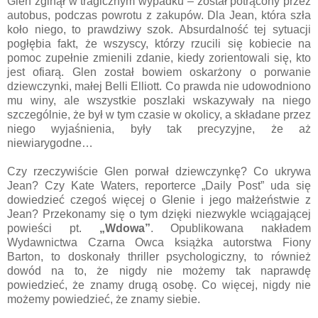
Glen zginął w tragicznym wypadku – został potrącony przez
autobus, podczas powrotu z zakupów. Dla Jean, która szła
koło niego, to prawdziwy szok. Absurdalność tej sytuacji
pogłębia fakt, że wszyscy, którzy rzucili się kobiecie na
pomoc zupełnie zmienili zdanie, kiedy zorientowali się, kto
jest ofiarą. Glen został bowiem oskarżony o porwanie
dziewczynki, małej Belli Elliott. Co prawda nie udowodniono
mu winy, ale wszystkie poszlaki wskazywały na niego
szczególnie, że był w tym czasie w okolicy, a składane przez
niego wyjaśnienia, były tak precyzyjne, że aż
niewiarygodne…
Czy rzeczywiście Glen porwał dziewczynkę? Co ukrywa
Jean? Czy Kate Waters, reporterce „Daily Post” uda się
dowiedzieć czegoś więcej o Glenie i jego małżeństwie z
Jean? Przekonamy się o tym dzięki niezwykle wciągającej
powieści pt.
„Wdowa”
. Opublikowana nakładem
Wydawnictwa Czarna Owca książka autorstwa Fiony
Barton, to doskonały thriller psychologiczny, to również
dowód na to, że nigdy nie możemy tak naprawdę
powiedzieć, że znamy drugą osobę. Co więcej, nigdy nie
możemy powiedzieć, że znamy siebie.