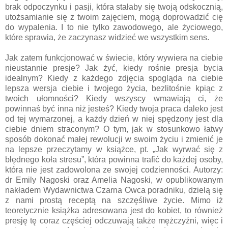
brak odpoczynku i pasji, która stałaby się twoją odskocznią,
utożsamianie się z twoim zajęciem, mogą doprowadzić cię
do wypalenia. I to nie tylko zawodowego, ale życiowego,
które sprawia, że zaczynasz widzieć we wszystkim sens.
Jak zatem funkcjonować w świecie, który wywiera na ciebie
nieustannie presje? Jak żyć, kiedy rośnie presja bycia
idealnym? Kiedy z każdego zdjęcia spogląda na ciebie
lepsza wersja ciebie i twojego życia, bezlitośnie kpiąc z
twoich ułomności? Kiedy wszyscy wmawiają ci, że
powinnaś być inna niż jesteś? Kiedy twoja praca daleko jest
od tej wymarzonej, a każdy dzień w niej spędzony jest dla
ciebie dniem straconym? O tym, jak w stosunkowo łatwy
sposób dokonać małej rewolucji w swoim życiu i zmienić je
na lepsze przeczytamy w książce, pt. „Jak wyrwać się z
błędnego koła stresu”, która powinna trafić do każdej osoby,
która nie jest zadowolona ze swojej codzienności. Autorzy:
dr Emily Nagoski oraz Amelia Nagoski, w opublikowanym
nakładem Wydawnictwa Czarna Owca poradniku, dzielą się
z nami prostą receptą na szczęśliwe życie. Mimo iż
teoretycznie książka adresowana jest do kobiet, to również
presję tę coraz częściej odczuwają także mężczyźni, więc i