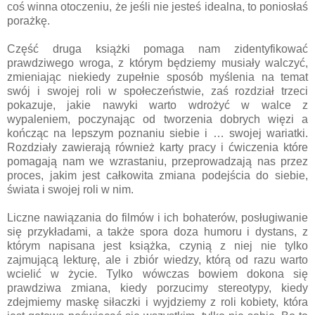
coś winna otoczeniu, że jeśli nie jesteś idealna, to poniosłaś
porażkę.
Część druga książki pomaga nam zidentyfikować
prawdziwego wroga, z którym będziemy musiały walczyć,
zmieniając niekiedy zupełnie sposób myślenia na temat
swój i swojej roli w społeczeństwie, zaś rozdział trzeci
pokazuje, jakie nawyki warto wdrożyć w walce z
wypaleniem, poczynając od tworzenia dobrych więzi a
kończąc na lepszym poznaniu siebie i … swojej wariatki.
Rozdziały zawierają również karty pracy i ćwiczenia które
pomagają nam we wzrastaniu, przeprowadzają nas przez
proces, jakim jest całkowita zmiana podejścia do siebie,
świata i swojej roli w nim.
Liczne nawiązania do filmów i ich bohaterów, posługiwanie
się przykładami, a także spora doza humoru i dystans, z
którym napisana jest książka, czynią z niej nie tylko
zajmującą lekturę, ale i zbiór wiedzy, którą od razu warto
wcielić w życie. Tylko wówczas bowiem dokona się
prawdziwa zmiana, kiedy porzucimy stereotypy, kiedy
zdejmiemy maskę siłaczki i wyjdziemy z roli kobiety, która