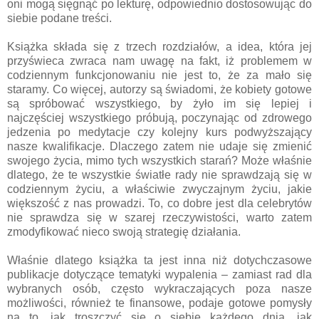
oni mogą sięgnąć po lekturę, odpowiednio dostosowując do
siebie podane treści.
Książka składa się z trzech rozdziałów, a idea, która jej
przyświeca zwraca nam uwagę na fakt, iż problemem w
codziennym funkcjonowaniu nie jest to, że za mało się
staramy. Co więcej, autorzy są świadomi, że kobiety gotowe
są spróbować wszystkiego, by żyło im się lepiej i
najczęściej wszystkiego próbują, poczynając od zdrowego
jedzenia po medytacje czy kolejny kurs podwyższający
nasze kwalifikacje. Dlaczego zatem nie udaje się zmienić
swojego życia, mimo tych wszystkich starań? Może właśnie
dlatego, że te wszystkie światłe rady nie sprawdzają się w
codziennym życiu, a właściwie zwyczajnym życiu, jakie
większość z nas prowadzi. To, co dobre jest dla celebrytów
nie sprawdza się w szarej rzeczywistości, warto zatem
zmodyfikować nieco swoją strategię działania.
Właśnie dlatego książka ta jest inna niż dotychczasowe
publikacje dotyczące tematyki wypalenia – zamiast rad dla
wybranych osób, często wykraczających poza nasze
możliwości, również te finansowe, podaje gotowe pomysły
na to, jak troszczyć się o siebie każdego dnia, jak