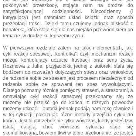
pokonywać przeszkody, stojące nam na drodze do
satysfakcjonującej codzienności. Niecodzienny (i
intrygujący) jest natomiast układ książki oraz sposób
prezentacji treści. Dzięki temu czujemy jednak bliskość z
bohaterką, która staje się dla nas niejako przewodnikiem po
temacie, w drodze ku lepszemu życiu.
W pierwszym rozdziale zatem na takich elementach, jak:
cykl reakcji stresowej, „kontrolka”, czyli mechanizm reakcji
mózgu kontrolujący uczucie frustracji oraz sens życia.
Rozmowa z Julie, przyjaciółką jednej z autorek, stała się
bodźcem do rozważań dotyczących stresu oraz wniosków,
że radzenie sobie ze stresem jest procesem niezależnym od
radzenia sobie ze sprawami ten stres wywołującymi.
Dlatego poznamy różnicę pomiędzy stresem, a stresorami, a
omawiając cykl reakcji stresowej przekonamy się, że
możemy nie przejść go do końca, z różnych powodów
możemy utknąć – autorki jednak podają nam rękę również i
w tej sytuacji, pokazując różne metody przejścia cyklu do
końca. Jest to potrzebne nie tylko wówczas, kiedy jesteś tzw.
istotą dającą, choć wówczas sytuacja staje się
skomplikowana, bowiem tkwi w tobie przekonanie, że jesteś