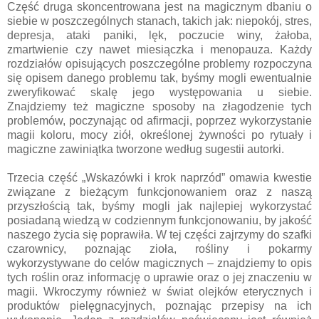
Część druga skoncentrowana jest na magicznym dbaniu o
siebie w poszczególnych stanach, takich jak: niepokój, stres,
depresja, ataki paniki, lęk, poczucie winy, żałoba,
zmartwienie czy nawet miesiączka i menopauza. Każdy
rozdziałów opisujących poszczególne problemy rozpoczyna
się opisem danego problemu tak, byśmy mogli ewentualnie
zweryfikować skalę jego występowania u siebie.
Znajdziemy też magiczne sposoby na złagodzenie tych
problemów, poczynając od afirmacji, poprzez wykorzystanie
magii koloru, mocy ziół, określonej żywności po rytuały i
magiczne zawiniątka tworzone według sugestii autorki.
Trzecia część „Wskazówki i krok naprzód” omawia kwestie
związane z bieżącym funkcjonowaniem oraz z naszą
przyszłością tak, byśmy mogli jak najlepiej wykorzystać
posiadaną wiedzą w codziennym funkcjonowaniu, by jakość
naszego życia się poprawiła. W tej części zajrzymy do szafki
czarownicy, poznając zioła, rośliny i pokarmy
wykorzystywane do celów magicznych – znajdziemy to opis
tych roślin oraz informację o uprawie oraz o jej znaczeniu w
magii. Wkroczymy również w świat olejków eterycznych i
produktów pielęgnacyjnych, poznając przepisy na ich