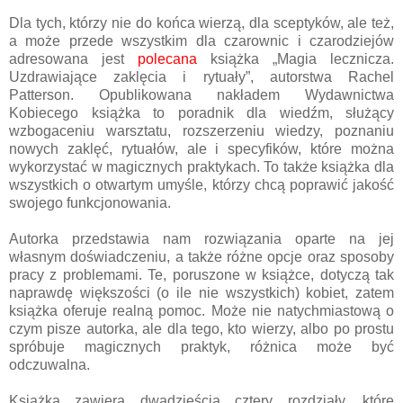
Dla tych, którzy nie do końca wierzą, dla sceptyków, ale też,
a może przede wszystkim dla czarownic i czarodziejów
adresowana jest
polecana
książka „Magia lecznicza.
Uzdrawiające zaklęcia i rytuały”, autorstwa Rachel
Patterson. Opublikowana nakładem Wydawnictwa
Kobiecego książka to poradnik dla wiedźm, służący
wzbogaceniu warsztatu, rozszerzeniu wiedzy, poznaniu
nowych zaklęć, rytuałów, ale i specyfików, które można
wykorzystać w magicznych praktykach. To także książka dla
wszystkich o otwartym umyśle, którzy chcą poprawić jakość
swojego funkcjonowania.
Autorka przedstawia nam rozwiązania oparte na jej
własnym doświadczeniu, a także różne opcje oraz sposoby
pracy z problemami. Te, poruszone w książce, dotyczą tak
naprawdę większości (o ile nie wszystkich) kobiet, zatem
książka oferuje realną pomoc. Może nie natychmiastową o
czym pisze autorka, ale dla tego, kto wierzy, albo po prostu
spróbuje magicznych praktyk, różnica może być
odczuwalna.
Książka zawiera dwadzieścia cztery rozdziały, które