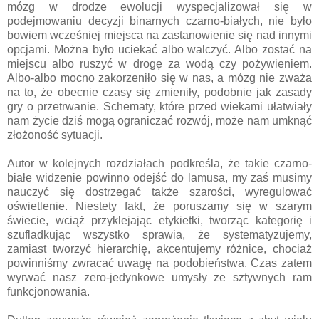
mózg w drodze ewolucji wyspecjalizował się w
podejmowaniu decyzji binarnych czarno-białych, nie było
bowiem wcześniej miejsca na zastanowienie się nad innymi
opcjami. Można było uciekać albo walczyć. Albo zostać na
miejscu albo ruszyć w drogę za wodą czy pożywieniem.
Albo-albo mocno zakorzeniło się w nas, a mózg nie zważa
na to, że obecnie czasy się zmieniły, podobnie jak zasady
gry o przetrwanie. Schematy, które przed wiekami ułatwiały
nam życie dziś mogą ograniczać rozwój, może nam umknąć
złożoność sytuacji.
Autor w kolejnych rozdziałach podkreśla, że takie czarno-
białe widzenie powinno odejść do lamusa, my zaś musimy
nauczyć się dostrzegać także szarości, wyregulować
oświetlenie. Niestety fakt, że poruszamy się w szarym
świecie, wciąż przyklejając etykietki, tworząc kategorię i
szufladkując wszystko sprawia, że systematyzujemy,
zamiast tworzyć hierarchię, akcentujemy różnice, chociaż
powinniśmy zwracać uwagę na podobieństwa. Czas zatem
wyrwać nasz zero-jedynkowe umysły ze sztywnych ram
funkcjonowania.