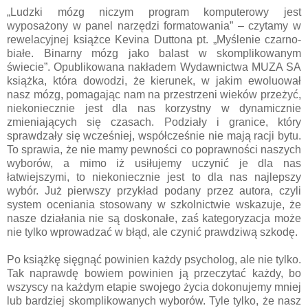
„Ludzki mózg niczym program komputerowy jest
wyposażony w panel narzędzi formatowania” – czytamy w
rewelacyjnej książce Kevina Duttona pt. „Myślenie czarno-
białe. Binarny mózg jako balast w skomplikowanym
świecie”. Opublikowana nakładem Wydawnictwa MUZA SA
książka, która dowodzi, że kierunek, w jakim ewoluował
nasz mózg, pomagając nam na przestrzeni wieków przeżyć,
niekoniecznie jest dla nas korzystny w dynamicznie
zmieniających się czasach. Podziały i granice, który
sprawdzały się wcześniej, współcześnie nie mają racji bytu.
To sprawia, że nie mamy pewności co poprawności naszych
wyborów, a mimo iż usiłujemy uczynić je dla nas
łatwiejszymi, to niekoniecznie jest to dla nas najlepszy
wybór. Już pierwszy przykład podany przez autora, czyli
system oceniania stosowany w szkolnictwie wskazuje, że
nasze działania nie są doskonałe, zaś kategoryzacja może
nie tylko wprowadzać w błąd, ale czynić prawdziwą szkodę.
Po książkę sięgnąć powinien każdy psycholog, ale nie tylko.
Tak naprawdę bowiem powinien ją przeczytać każdy, bo
wszyscy na każdym etapie swojego życia dokonujemy mniej
lub bardziej skomplikowanych wyborów. Tyle tylko, że nasz