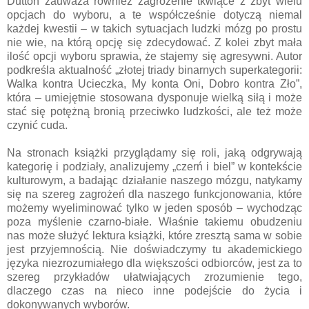
Dutton zauważa również zagrożenie tkwiące z zbyt wielu
opcjach do wyboru, a te współcześnie dotyczą niemal
każdej kwestii – w takich sytuacjach ludzki mózg po prostu
nie wie, na którą opcję się zdecydować. Z kolei zbyt mała
ilość opcji wyboru sprawia, że stajemy się agresywni. Autor
podkreśla aktualność „złotej triady binarnych superkategorii:
Walka kontra Ucieczka, My konta Oni, Dobro kontra Zło”,
która – umiejętnie stosowana dysponuje wielką siłą i może
stać się potężną bronią przeciwko ludzkości, ale też może
czynić cuda.
Na stronach książki przyglądamy się roli, jaką odgrywają
kategorię i podziały, analizujemy „czerń i biel” w kontekście
kulturowym, a badając działanie naszego mózgu, natykamy
się na szereg zagrożeń dla naszego funkcjonowania, które
możemy wyeliminować tylko w jeden sposób – wychodząc
poza myślenie czarno-białe. Właśnie takiemu obudzeniu
nas może służyć lektura książki, które zresztą sama w sobie
jest przyjemnością. Nie doświadczymy tu akademickiego
języka niezrozumiałego dla większości odbiorców, jest za to
szereg przykładów ułatwiających zrozumienie tego,
dlaczego czas na nieco inne podejście do życia i
dokonywanych wyborów.