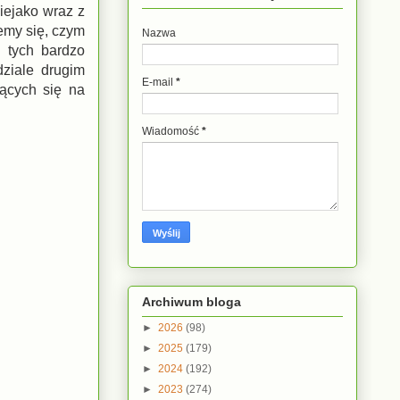
iejako wraz z
emy się, czym
Nazwa
i tych bardzo
dziale drugim
E-mail
*
jących się na
Wiadomość
*
Archiwum bloga
►
2026
(98)
►
2025
(179)
►
2024
(192)
►
2023
(274)