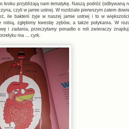
 po kroku przybliżają nam tematykę. Naszą podróż (odbywaną n
zyna, czyli w jamie ustnej. W rozdziale pierwszym zatem dowi
eż, ile bakterii żyje w naszej jamie ustnej i to w większośc
e robią, zgłębimy kwestię zębów, a także połykania. W roz
wę i zadania, przeczytamy ponadto o roli zwieraczy znajdu
 przełyku ma … cyrk.