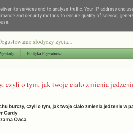
liver its services and to analyze traffic. Your IP address and us
rmance and security metrics to ensure quality of service, gene
buse.
egustowanie słodyczy życia...
Wywiady
Polityka Prywatności
, czyli o tym, jak twoje ciało zmienia jedzen
hu burczy, czyli o tym, jak twoje ciało zmienia jedzenie w pa
er Gardy
zarna Owca