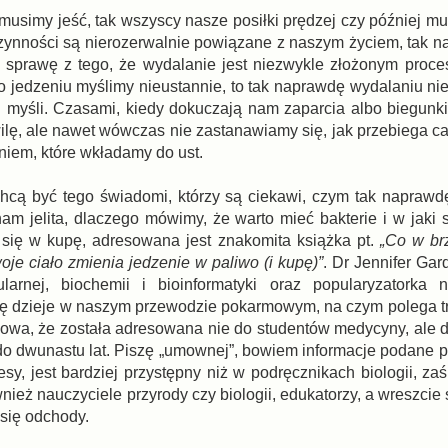
musimy jeść, tak wszyscy nasze posiłki prędzej czy później mu
czynności są nierozerwalnie powiązane z naszym życiem, tak 
e sprawę z tego, że wydalanie jest niezwykle złożonym proc
 o jedzeniu myślimy nieustannie, to tak naprawdę wydalaniu n
j myśli. Czasami, kiedy dokuczają nam zaparcia albo biegun
ilę, ale nawet wówczas nie zastanawiamy się, jak przebiega ca
eniem, które wkładamy do ust.
 chcą być tego świadomi, którzy są ciekawi, czym tak naprawdę
nam jelita, dlaczego mówimy, że warto mieć bakterie i w jaki
ą się w kupę, adresowana jest znakomita książka pt.
„Co w br
twoje ciało zmienia jedzenie w paliwo (i kupę)”
. Dr Jennifer Gar
arnej, biochemii i bioinformatyki oraz popularyzatorka n
się dzieje w naszym przewodzie pokarmowym, na czym polega tra
jątkowa, że została adresowana nie do studentów medycyny, ale
o dwunastu lat. Piszę „umownej”, bowiem informacje podane pr
sy, jest bardziej przystępny niż w podręcznikach biologii, za
eż nauczyciele przyrody czy biologii, edukatorzy, a wreszcie 
 się odchody.