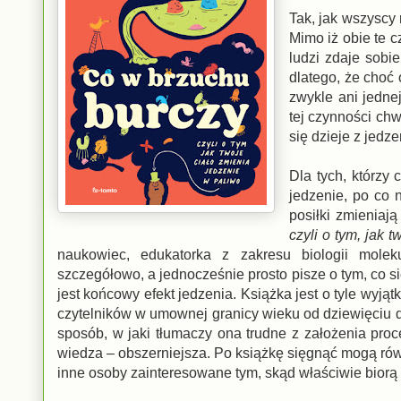
Tak, jak wszyscy 
Mimo iż obie te 
ludzi zdaje sobi
dlatego, że choć
zwykle ani jedne
tej czynności chw
się dzieje z jedz
Dla tych, którzy
jedzenie, po co 
posiłki zmieniaj
czyli o tym, jak 
naukowiec, edukatorka z zakresu biologii molekul
szczegółowo, a jednocześnie prosto pisze o tym, co 
jest końcowy efekt jedzenia. Książka jest o tyle wy
czytelników w umownej granicy wieku od dziewięciu d
sposób, w jaki tłumaczy ona trudne z założenia proce
wiedza – obszerniejsza. Po książkę sięgnąć mogą równi
inne osoby zainteresowane tym, skąd właściwie biorą