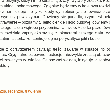
 w enzymy, śluzy i inne substancje, czyli wytwory żołądka. Po
ytm układu pokarmowego. Zgłębiać będziemy w kolejnym rozdzi
ę z nami dzieje nie tylko, kiedy wymiotujemy, ale również prz
 wymioty powstrzymać. Dowiemy się ponadto, czym jest bek
 trawienie – poznamy tu jelito cienkie i jego budowę, dowiemy
dlaczego nasza wątroba przypomina … mydło. Autorka pisze równ
m rozdziale zaprzyjaźnimy się z lokatorami naszego ciała, czy
atnim autorka koncentruje się na perystaltyce jelit i kupie.
e z obrzydzeniem czytając treści zawarte w książce, to od
as. Oryginalne, zabawne ilustracje, niezwykle zresztą obrazo
ci zawartych w książce. Całość zaś wciąga, intryguje, a zdoby
ktury.
nzja
,
recenzje
,
trawienie