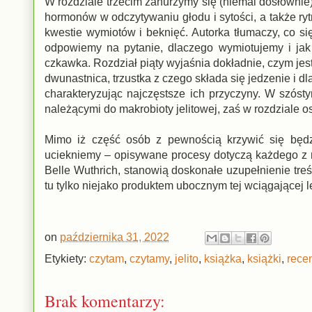
W rozdziale trzecim zanurzymy się (niemal dosłownie)
hormonów w odczytywaniu głodu i sytości, a także r
kwestie wymiotów i beknięć. Autorka tłumaczy, co si
odpowiemy na pytanie, dlaczego wymiotujemy i jak
czkawka. Rozdział piąty wyjaśnia dokładnie, czym jest
dwunastnica, trzustka z czego składa się jedzenie i 
charakteryzując najczęstsze ich przyczyny. W szósty
należącymi do makrobioty jelitowej, zaś w rozdziale ost
Mimo iż część osób z pewnością krzywić się będzi
uciekniemy – opisywane procesy dotyczą każdego z n
Belle Wuthrich, stanowią doskonałe uzupełnienie treś
tu tylko niejako produktem ubocznym tej wciągającej le
on
października 31, 2022
Etykiety:
czytam
,
czytamy
,
jelito
,
książka
,
książki
,
rece
Brak komentarzy: