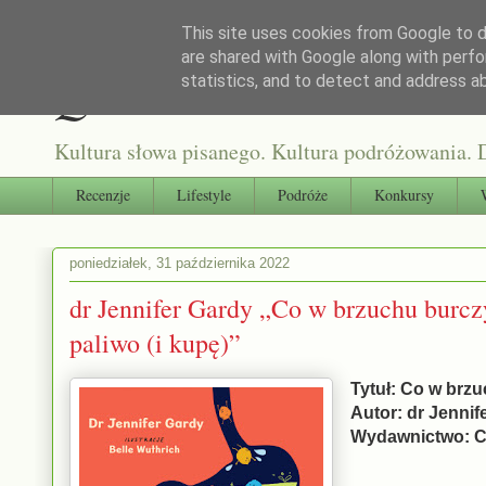
This site uses cookies from Google to de
are shared with Google along with perfo
Qultura słowa
statistics, and to detect and address a
Kultura słowa pisanego. Kultura podróżowania. D
Recenzje
Lifestyle
Podróże
Konkursy
poniedziałek, 31 października 2022
dr Jennifer Gardy „Co w brzuchu burczy
paliwo (i kupę)”
Tytuł: Co w brzuc
Autor: dr Jennif
Wydawnictwo: C