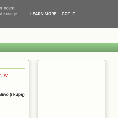
er-agent
rate usage
LEARN MORE
GOT IT
ie w
liwo (i kupę)