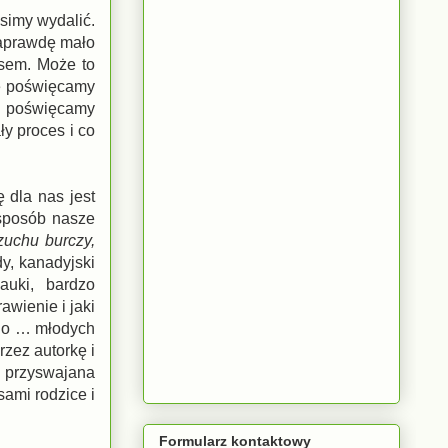
simy wydalić.
naprawdę mało
esem. Może to
ie poświęcamy
ki poświęcamy
ły proces i co
 dla nas jest
 sposób nasze
zuchu burczy,
dy, kanadyjski
auki, bardzo
wienie i jaki
 do … młodych
zez autorkę i
ś przyswajana
sami rodzice i
Formularz kontaktowy