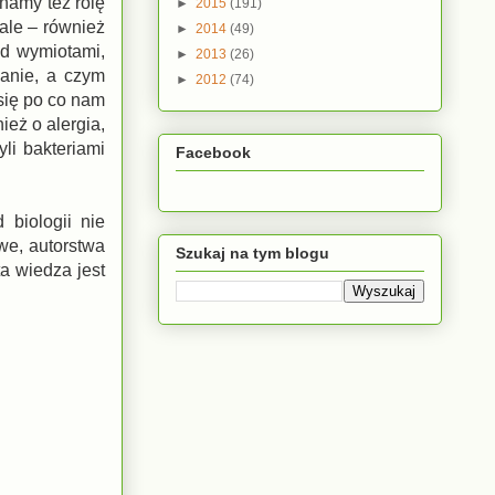
znamy też rolę
►
2015
(191)
ale – również
►
2014
(49)
ed wymiotami,
►
2013
(26)
anie, a czym
►
2012
(74)
 się po co nam
ież o alergia,
li bakteriami
Facebook
 biologii nie
we, autorstwa
Szukaj na tym blogu
ta wiedza jest