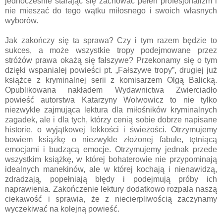
jednocześnie starając się zachować pełen profesjonalizm i
nie mieszać do tego wątku miłosnego i swoich własnych
wyborów.
Jak zakończy się ta sprawa? Czy i tym razem będzie to
sukces, a może wszystkie tropy podejmowane przez
stróżów prawa okażą się fałszywe? Przekonamy się o tym
dzięki wspanialej powieści pt. „Fałszywe tropy”, drugiej już
książce z kryminalnej serii z komisarzem Olgą Balicką.
Opublikowana nakładem Wydawnictwa Zwierciadło
powieść autorstwa Katarzyny Wolwowicz to nie tylko
niezwykle zajmująca lektura dla miłośników kryminalnych
zagadek, ale i dla tych, którzy cenią sobie dobrze napisane
historie, o wyjątkowej lekkości i świeżości. Otrzymujemy
bowiem książkę o niezwykle złożonej fabule, tętniącą
emocjami i budzącą emocje. Otrzymujemy jednak przede
wszystkim książkę, w której bohaterowie nie przypominają
idealnych manekinów, ale w której kochają i nienawidzą,
zdradzają, popełniają błędy i podejmują próby ich
naprawienia. Zakończenie lektury dodatkowo rozpala naszą
ciekawość i sprawia, że z niecierpliwością zaczynamy
wyczekiwać na kolejną powieść.