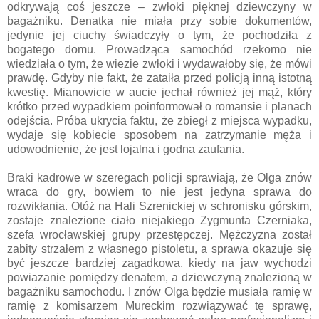
odkrywają coś jeszcze – zwłoki pięknej dziewczyny w
bagażniku. Denatka nie miała przy sobie dokumentów,
jedynie jej ciuchy świadczyły o tym, że pochodziła z
bogatego domu. Prowadząca samochód rzekomo nie
wiedziała o tym, że wiezie zwłoki i wydawałoby się, że mówi
prawdę. Gdyby nie fakt, że zataiła przed policją inną istotną
kwestię. Mianowicie w aucie jechał również jej mąż, który
krótko przed wypadkiem poinformował o romansie i planach
odejścia. Próba ukrycia faktu, że zbiegł z miejsca wypadku,
wydaje się kobiecie sposobem na zatrzymanie męża i
udowodnienie, że jest lojalna i godna zaufania.
Braki kadrowe w szeregach policji sprawiają, że Olga znów
wraca do gry, bowiem to nie jest jedyna sprawa do
rozwikłania. Otóż na Hali Szrenickiej w schronisku górskim,
zostaje znalezione ciało niejakiego Zygmunta Czerniaka,
szefa wrocławskiej grupy przestępczej. Mężczyzna został
zabity strzałem z własnego pistoletu, a sprawa okazuje się
być jeszcze bardziej zagadkowa, kiedy na jaw wychodzi
powiazanie pomiędzy denatem, a dziewczyną znalezioną w
bagażniku samochodu. I znów Olga będzie musiała ramię w
ramię z komisarzem Mureckim rozwiązywać tę sprawę,