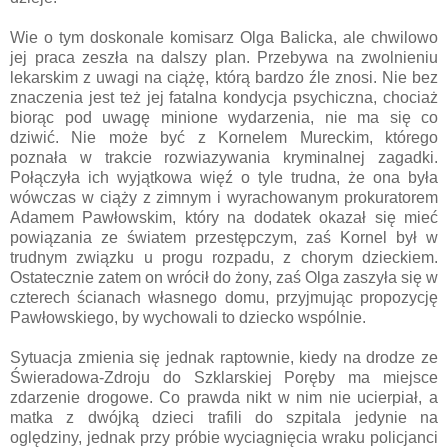
Wie o tym doskonale komisarz Olga Balicka, ale chwilowo
jej praca zeszła na dalszy plan. Przebywa na zwolnieniu
lekarskim z uwagi na ciążę, którą bardzo źle znosi. Nie bez
znaczenia jest też jej fatalna kondycja psychiczna, chociaż
biorąc pod uwagę minione wydarzenia, nie ma się co
dziwić. Nie może być z Kornelem Mureckim, którego
poznała w trakcie rozwiazywania kryminalnej zagadki.
Połączyła ich wyjątkowa więź o tyle trudna, że ona była
wówczas w ciąży z zimnym i wyrachowanym prokuratorem
Adamem Pawłowskim, który na dodatek okazał się mieć
powiązania ze światem przestępczym, zaś Kornel był w
trudnym związku u progu rozpadu, z chorym dzieckiem.
Ostatecznie zatem on wrócił do żony, zaś Olga zaszyła się w
czterech ścianach własnego domu, przyjmując propozycję
Pawłowskiego, by wychowali to dziecko wspólnie.
Sytuacja zmienia się jednak raptownie, kiedy na drodze ze
Świeradowa-Zdroju do Szklarskiej Poręby ma miejsce
zdarzenie drogowe. Co prawda nikt w nim nie ucierpiał, a
matka z dwójką dzieci trafili do szpitala jedynie na
oględziny, jednak przy próbie wyciagnięcia wraku policjanci