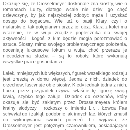
Okazuje się, że Drosselmeyer doskonale zna siostry, wie o
romansach Luizy, dlatego wcale nie dziwi go chęć
dziewczyny, by jak najszybciej zdobyć męża i uzyskać
dostęp do bogactwa. Wie też o pasji Klary, czyli o
malarstwie, tak potępianym przez jej ojca. Klara z kolei ma
wrażenie, że w wuju znajdzie poplecznika dla swojej
aktywności i kogoś, z kim będzie mogła porozmawiać o
sztuce. Siostry, mimo swojego problematycznego położenia,
doceniają luksusowe lokum u wuja, choć przeraża je
niecodzienna służba – są to roboty, które wykonują
wszystkie prace gospodarcze.
Lalek, mniejszych lub większych, figurek wszelkiego rodzaju
jest zresztą w domu więcej. Jedna z nich, dziadek do
orzechów, fascynuje obie siostry. Kiedy jednak jedna z nich,
Luiza, przez przypadek ożywia właśnie tę figurkę swoją
krwią, szybko tego żałuje. Dziadek do orzechów, który
okazuje się być zaklętym przez Drosselmeyera królem
krainy słodyczy i rozkoszy o imieniu Lir, . Łowca Fae
schwytał go i zaklął, podobnie jak innych fae, których zmusił
do wykonywania swoich poleceń. Lir wyjawia, że
Drosselmeyer jest potężnym czarownikiem, posiadającym