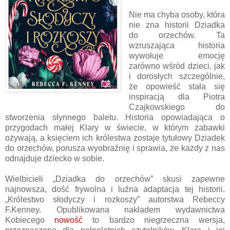
Nie ma chyba osoby, która
nie zna historii Dziadka
do orzechów. Ta
wzruszająca historia
wywołuje emocję
zarówno wśród dzieci, jak
i dorosłych szczególnie,
że opowieść stała się
inspiracją dla Piotra
Czajkowskiego do
stworzenia słynnego baletu. Historia opowiadająca o
przygodach małej Klary w świecie, w którym zabawki
ożywają, a księciem ich królestwa zostaje tytułowy Dziadek
do orzechów, porusza wyobraźnię i sprawia, że każdy z nas
odnajduje dziecko w sobie.
Wielbicieli „Dziadka do orzechów” skusi zapewne
najnowsza, dość frywolna i luźna adaptacja tej historii.
„Królestwo słodyczy i rozkoszy” autorstwa Rebeccy
F.Kenney. Opublikowana nakładem wydawnictwa
Kobiecego
nowość
to bardzo niegrzeczna wersja,