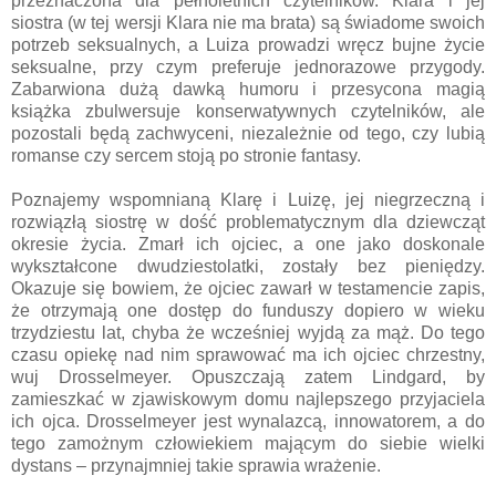
przeznaczona dla pełnoletnich czytelników. Klara i jej
siostra (w tej wersji Klara nie ma brata) są świadome swoich
potrzeb seksualnych, a Luiza prowadzi wręcz bujne życie
seksualne, przy czym preferuje jednorazowe przygody.
Zabarwiona dużą dawką humoru i przesycona magią
książka zbulwersuje konserwatywnych czytelników, ale
pozostali będą zachwyceni, niezależnie od tego, czy lubią
romanse czy sercem stoją po stronie fantasy.
Poznajemy wspomnianą Klarę i Luizę, jej niegrzeczną i
rozwiązłą siostrę w dość problematycznym dla dziewcząt
okresie życia. Zmarł ich ojciec, a one jako doskonale
wykształcone dwudziestolatki, zostały bez pieniędzy.
Okazuje się bowiem, że ojciec zawarł w testamencie zapis,
że otrzymają one dostęp do funduszy dopiero w wieku
trzydziestu lat, chyba że wcześniej wyjdą za mąż. Do tego
czasu opiekę nad nim sprawować ma ich ojciec chrzestny,
wuj Drosselmeyer. Opuszczają zatem Lindgard, by
zamieszkać w zjawiskowym domu najlepszego przyjaciela
ich ojca. Drosselmeyer jest wynalazcą, innowatorem, a do
tego zamożnym człowiekiem mającym do siebie wielki
dystans – przynajmniej takie sprawia wrażenie.