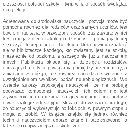
przyszłości polskiej szkoły i tym, w jaki sposób wyglądać
mają lekcje.
Adresowana do środowiska nauczycieli pozycja może być
pomocna również dla rodziców oraz samych uczniów, jest
bowiem napisana w przystępny sposób, zaś zawarte w niej
treści mogą zmienić szkolną codzienność – pomagają lepiej
się uczyć i lepiej nauczać. To lektura, która powinna znaleźć
się w biblioteczce każdego, kto związany jest ze szkołą,
niezależnie od poziomu, a szczególnie już z nauczaniem
innych. Publikacja składa się z dziesięciu rozdziałów,
opisujących nie tylko powiązania pomiędzy uczeniem się, a
zmianami w mózgu, ale również narzędzia stworzone z
uwzględnieniem wyników badań neurobiologicznych. We
wstępie autorzy uspokajają nauczycieli, że nie próbują
podważać kompetencji nauczycieli, ich celem nie jest
wywrócenie ich nauczania do góry nogami, choć podane
nowe strategie edukacyjne, służące do wzmacniania tego,
co nauczyciel wykorzystuje na lekcjach, w pewnym stopniu
mogą to zrobić. W książce znajdą się jednak również
techniki nauczycielom dobrze znane i przetestowane, a
także – co najważniejsze – skuteczne.