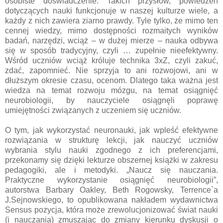
osobiste doświadczenie. Takich przysłów, powiedzeń
dotyczących nauki funkcjonuje w naszej kulturze wiele, a
każdy z nich zawiera ziarno prawdy. Tyle tylko, że mimo ten
cennej wiedzy, mimo dostępności rozmaitych wyników
badań, narzędzi, wciąż – w dużej mierze – nauka odbywa
się w sposób tradycyjny, czyli … zupełnie nieefektywny.
Wśród uczniów wciąż króluje technika 3xZ, czyli zakuć,
zdać, zapomnieć. Nie sprzyja to ani rozwojowi, ani w
dłuższym okresie czasu, ocenom. Dlatego taka ważna jest
wiedza na temat rozwoju mózgu, na temat osiągnięć
neurobiologii, by nauczyciele osiągnęli poprawę
umiejętności związanych z uczeniem się uczniów.
O tym, jak wykorzystać neuronauki, jak wpleść efektywne
rozwiązania w strukturę lekcji, jak nauczyć uczniów
wybrania stylu nauki zgodnego z ich preferencjami,
przekonamy się dzięki lekturze obszernej książki w zakresu
pedagogiki, ale i metodyki. „Naucz się nauczania.
Praktyczne wykorzystanie osiągnięć neurobiologii”,
autorstwa Barbary Oakley, Beth Rogowsky, Terrence`a
J.Sejnowskiego, to opublikowana nakładem wydawnictwa
Sensus pozycja, która może zrewolucjonizować świat nauki
(i nauczania) zmuszając do zmiany kierunku dyskusji o