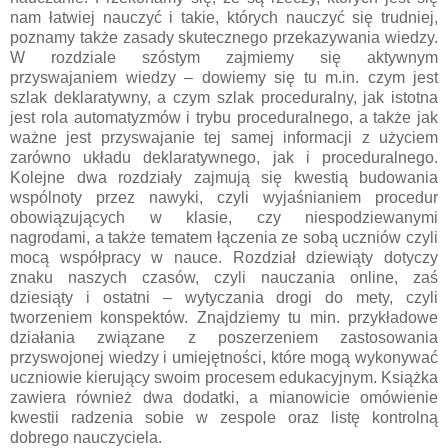
nam łatwiej nauczyć i takie, których nauczyć się trudniej,
poznamy także zasady skutecznego przekazywania wiedzy.
W rozdziale szóstym zajmiemy się aktywnym
przyswajaniem wiedzy – dowiemy się tu m.in. czym jest
szlak deklaratywny, a czym szlak proceduralny, jak istotna
jest rola automatyzmów i trybu proceduralnego, a także jak
ważne jest przyswajanie tej samej informacji z użyciem
zarówno układu deklaratywnego, jak i proceduralnego.
Kolejne dwa rozdziały zajmują się kwestią budowania
wspólnoty przez nawyki, czyli wyjaśnianiem procedur
obowiązujących w klasie, czy niespodziewanymi
nagrodami, a także tematem łączenia ze sobą uczniów czyli
mocą współpracy w nauce. Rozdział dziewiąty dotyczy
znaku naszych czasów, czyli nauczania online, zaś
dziesiąty i ostatni – wytyczania drogi do mety, czyli
tworzeniem konspektów. Znajdziemy tu min. przykładowe
działania związane z poszerzeniem zastosowania
przyswojonej wiedzy i umiejętności, które mogą wykonywać
uczniowie kierujący swoim procesem edukacyjnym. Książka
zawiera również dwa dodatki, a mianowicie omówienie
kwestii radzenia sobie w zespole oraz listę kontrolną
dobrego nauczyciela.