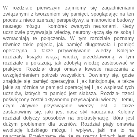
W rozdziale pierwszym zajmiemy się zagadnieniami
związanymi z tworzeniem się pamięci, spoglądając na ten
proces z nieco szerszej perspektywy, a mianowicie budowy
naszego mózgu i komórek zwanych neuronami. Kiedy
uczniowie przyswajają wiedzę, neurony łączą się ze sobą i
wzmacniają te połączenia. W tym rozdziale poznamy
również takie pojęcia, jak pamięć długotrwała i pamięć
operacyjna, a także przywoływanie wiedzy. Kolejne
rozdziały książki wiążą wiedzę przedstawioną w tym
rozdziale u pokazują, jak zdobytą wiedzę zastosować w
praktyce. Rozdział drugi omawia kwestie nauczania z
uwzględnieniem potrzeb wszystkich. Dowiemy się, gdzie
znajduje się pamięć operacyjna i jak funkcjonuje, a także
jakie są różnice w pamięci operacyjnej i jak wspierać tych
uczniów, których ta pamięć jest słabsza. Rozdział trzeci
poświęcony został aktywnemu przyswajaniu wiedzy – temu,
czym aktywne przyswajanie wiedzy jest, a także
zastanowimy się, jaki jest nasz styl nauczania. Kolejny
rozdział dotyczy sposobów na prokrastynację, która jest
dużym problemem dla uczniów. Rozdział piąty omawia
ewolucję ludzkiego mózgu i wpływu, jaki ma to na
nauczanie. Przekonamy się, że są rzeczy, których jest się