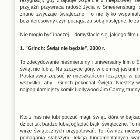
rezygnacji, gdy znajduje wsparcie u miejscowej n
przyjaźń przywraca radość życia w Smeerensburg, 
znane zwyczaje świąteczne. To nie tylko wspaniał
bezinteresowny czyn pociąga za sobą następne, te za
Nie mogło być inaczej – domyślacie się, jakiego fil
1. "Grinch: Świąt nie będzie", 2000 r.
To zdecydowanie nieśmiertelny i uniwersalny film o Ś
świąt nie lubią. Na szczycie góry, w ciemnej jaskini 
Postanawia zepsuć je mieszkańcom leżącego w pob
wszystko, aby i Grinch pokochał święta. Niestety 
najpopularniejszy komik Hollywood Jim Carrey, trudny
Kto z nas nie lubi poczuć magii świąt, która w baj
dzieci tak bardzo lubią oglądać bajki świąteczne. To n
wirze świątecznych przygotowań. To również niezwy
pomagania słabszym, lekcja fundamentalnych war