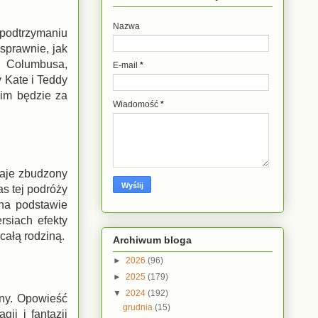
Nazwa
a podtrzymaniu
sprawnie, jak
a Columbusa,
E-mail
*
y Kate i Teddy
nim będzie za
Wiadomość
*
taje zbudzony
s tej podróży
 na podstawie
rsiach efekty
całą rodziną.
Archiwum bloga
►
2026
(96)
►
2025
(179)
▼
2024
(192)
iny. Opowieść
grudnia
(15)
ii i fantazji