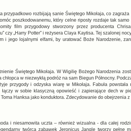
stra przypadkowo rozbijają sanie Świętego Mikołaja, co zagraż
 pomóc poszkodowanemu, który celne riposty rozdaje tak samo 
akomity film przygodowy stworzony przez producenta Chris
” czy „Harry Potter” i reżysera Claya Kaytisa. Tej szalonej noc
 i jego lojalnymi elfami, by uratować Boże Narodzenie, za
istnienie Świętego Mikołaja. W Wigilię Bożego Narodzenia zos
a chłopca w niezwykłą podróż na sam Biegun Północny. Podcza
zeżyje przygody i odzyska wiarę w Mikołaja. Fabuła powstała
” łączy w sobie klasyczną opowieść i zapierające dech w pie
i Toma Hanksa jako konduktora. Zdecydowanie do obejrzenia z 
oda i niesamowita uczta – również wizualna - dla całej rodz
gendarny twórca zabawek Jeronicus Jangle tworzy pełne mag