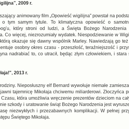
ilijna”, 2009 r.
szający animowany film „Opowieść wigilijna” powstał na podst
 o tym samym tytule. To klimatyczna opowieść o samotn
og'u, który stroni od ludzi, a Święta Bożego Narodzenia 
a. Co więcej, niezrozumiały wydatek. Niespodziewanie w Wigi
którą okazuje się dawny wspólnik Marley. Nawiedzają go też 
entuje osobny okres czasu - przeszłość, teraźniejszość i przy
yna nadrabiać to, co utracił, będąc złym człowiekiem, i stara
aja!", 2013 r.
j rodziny. Nieposłuszny elf Bernard wywołuje niemałe zamiesza
 ujawni tajemnicę Mikołaja chciwemu miliarderowi. Złoczyńca p
li Czasu, która umożliwia wręczenie prezentów dzieciom na ca
ie szkody i uratowanie świąt Bożego Narodzenia jest wyrusz
masę niezwykłych i przezabawnych komplikacji. W pełnej pr
stępu Świętego Mikołaja.