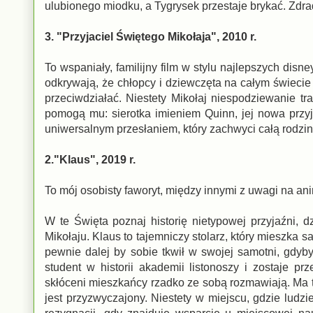
ulubionego miodku, a Tygrysek przestaje brykać. Zdra
3. "Przyjaciel Świętego Mikołaja", 2010 r.
To wspaniały, familijny film w stylu najlepszych disn
odkrywają, że chłopcy i dziewczęta na całym świeci
przeciwdziałać. Niestety Mikołaj niespodziewanie t
pomogą mu: sierotka imieniem Quinn, jej nowa przyj
uniwersalnym przesłaniem, który zachwyci całą rodzin
2."Klaus", 2019 r.
To mój osobisty faworyt, między innymi z uwagi na an
W te Święta poznaj historię nietypowej przyjaźni, 
Mikołaju. Klaus to tajemniczy stolarz, który mieszka 
pewnie dalej by sobie tkwił w swojej samotni, gdyby 
student w historii akademii listonoszy i zostaje
skłóceni mieszkańcy rzadko ze sobą rozmawiają. Ma ta
jest przyzwyczajony. Niestety w miejscu, gdzie ludzi