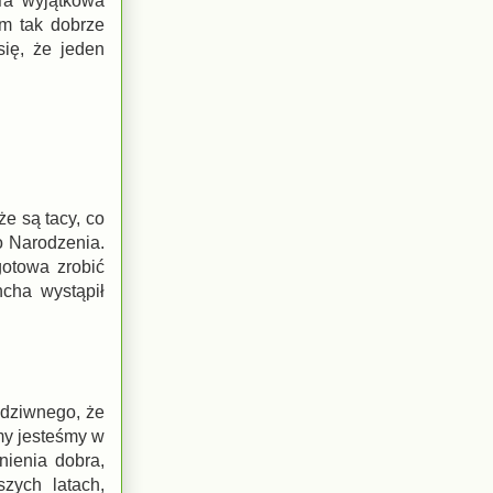
 Ta wyjątkowa
m tak dobrze
się, że jeden
że są tacy, co
go Narodzenia.
otowa zrobić
ncha wystąpił
 dziwnego, że
 my jesteśmy w
nienia dobra,
zych latach,