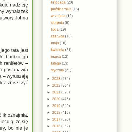
listopada
(20)
kuje nadzieję
października
(16)
any wynalazek
września
(12)
 utwory Johna
sierpnia
(9)
lipca
(19)
czerwca
(16)
maja
(18)
kwietnia
(21)
ego tata jest
ale bardzo go
marca
(12)
h reniferów –
lutego
(13)
o postanawia
stycznia
(21)
mą – wyruszają
►
2023
(274)
też zniszczyć
►
2022
(304)
►
2021
(328)
►
2020
(476)
►
2019
(549)
►
2018
(416)
lik oznajmia,
►
2017
(320)
iecują, że się
►
2016
(362)
ry, bo nie je