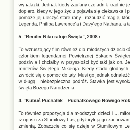
wynalazki. Jednak kiedy zaufany czeladnik kradnie j
dopiero, kiedy w jego życiu pojawia się ciekawska
pomoże jej uleczyć stare rany i rozbudzić magię, k
Legenda, Philipa Lawrence’a i Davy’ego Nathana, a t
5. "Renifer Niko ratuje Święta", 2008 r.
To wzruszający film również dla młodszych dzieciak
członkiem legendarnej Powietrz­nej Eskadry Święte
podziwia i chciałby w przyszłości być taki jak on. 
reniferów Świętego Mikołaja. Kiedy stado głodnyc
zwrócić się o pomoc do taty. Musi go jednak odnaleźć
w długą i niebezpieczną podróż. Stawka jest wy­soka
święta Bożego Narodzenia.
4. "Kubuś Puchatek – Puchatkowego Nowego Rok
To również propozycja dla młodszych dzieci i … mił
iż opuszcza Stumilowy Las, gdyż irytują go zachowani
zmienią. Zobaczcie co się dzieje w Stumilowym Les