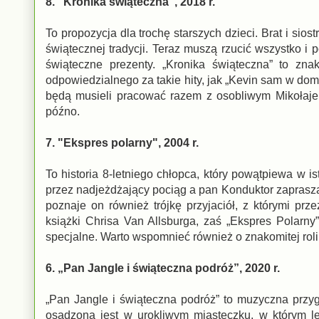
8. "Kronika świąteczna", 2018 r.
To propozycja dla trochę starszych dzieci. Brat i sio
świątecznej tradycji. Teraz muszą rzucić wszystko i
świąteczne prezenty. „Kronika świąteczna” to zn
odpowiedzialnego za takie hity, jak „Kevin sam w domu
będą musieli pracować razem z osobliwym Mikołajem
późno.
7. "Ekspres polarny", 2004 r.
To historia 8-letniego chłopca, który powątpiewa w 
przez nadjeżdżający pociąg a pan Konduktor zaprasz
poznaje on również trójkę przyjaciół, z którymi pr
książki Chrisa Van Allsburga, zaś „Ekspres Polarny
specjalne. Warto wspomnieć również o znakomitej rol
6. „Pan Jangle i świąteczna podróż”, 2020 r.
„Pan Jangle i świąteczna podróż” to muzyczna przyg
osadzona jest w urokliwym miasteczku, w którym le