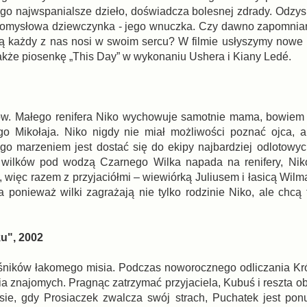
ego najwspanialsze dzieło, doświadcza bolesnej zdrady. Odzys
 i pomysłowa dziewczynka - jego wnuczka. Czy dawno zapomni
tórą każdy z nas nosi w swoim sercu? W filmie usłyszymy nowe
akże piosenkę „This Day” w wykonaniu Ushera i Kiany Ledé.
ów. Małego renifera Niko wychowuje samotnie mama, bowiem j
go Mikołaja. Niko nigdy nie miał możliwości poznać ojca, 
Jego marzeniem jest dostać się do ekipy najbardziej odlotowyc
h wilków pod wodzą Czarnego Wilka napada na renifery, Nik
, więc razem z przyjaciółmi – wiewiórką Juliusem i łasicą Wil
 ponieważ wilki zagrażają nie tylko rodzinie Niko, ale chcą 
u", 2002
ośników łakomego misia. Podczas noworocznego odliczania Kró
a znajomych. Pragnąc zatrzymać przyjaciela, Kubuś i reszta ob
ie, gdy Prosiaczek zwalcza swój strach, Puchatek jest ponu