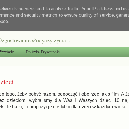
liver its services and to analyze traffic. Your IP address and us
rmance and security metrics to ensure quality of service, gene
buse.
egustowanie słodyczy życia...
Wywiady
Polityka Prywatności
zieci
do tego, żeby pobyć razem, odpocząć i obejrzeć jakiś film. A 
ież dzieciom, wybraliśmy dla Was i Waszych dzieci 10 najp
. Te bajki, to propozycje nie tylko dla dzieci w każdym wieku -