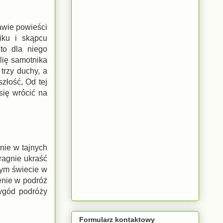
awie powieści
iku i skąpcu
to dla niego
lię samotnika
trzy duchy, a
szłość, Od tej
 się wrócić na
nie w tajnych
ragnie ukraść
łym świecie w
enie w podróż
zygód podróży
Formularz kontaktowy