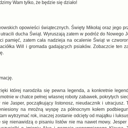
dzimy Wam tylko, że będzie się działo!
eyowskich opowieści świątecznych. Święty Mikołaj oraz jego pr
e utracili ducha Świąt. Wyruszają zatem w podróż do Nowego J
raci pamięć, zatem cała nadzieja na ocalenie Świąt w czworo
aciółka Will i gromada gadających psiaków. Zobaczcie ten z
ę.
imację.
dzięki której narodziła się pewna legenda, a konkretnie lege
samotnie w chatce pełnej własnej roboty zabawek, pokrytych siec
nie Jasper, początkujący listonosz, nieudacznik i utracjusz. 
 przeniesiony na mroźną wyspę za północnym kołem podbiegu
m wytrzymać rok, inaczej zostanie odcięty od majątku i luksus
e się nienawidzą o pisaniu listów nie ma nawet mowy. Jesper j