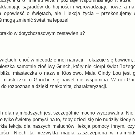
auczycielki o imieniu Alva i poznaje wspomnianego Klausa.
skłaniając sąsiadów do hojności i wprowadzając nowe, a na
a opowieść o świętach, ale i lekcja życia – przekonujemy 
ś mogą zmienić świat na lepsze!
mu brakło w dotychczasowym zestawieniu?
więtach, choć w niecodziennej narracji – okazuje się bowiem, 
mieszka samotnie złośliwy Grinch, który nie cierpi świąt Boże
liżu miasteczka o nazwie Ktosiowo. Mała Cindy Lou jest g
w miasteczku o Grinchu się nawet nie wspomina. W roli Gri
 do rozpoznania dzięki znakomitej charakteryzacji.
kach dla najmłodszych jest szczególnie mocno wyczuwalna. Nic
ie tylko świetny pomysł na to, żeby dzieci się nie nudziły kiedy
kła lekcja dla naszych maluchów: lekcja pomocy innym, czy
tości. Niech ta niezwykła magia zaszczepiona w najmłods