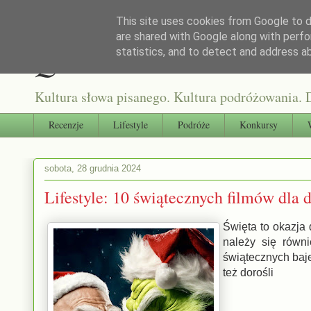
This site uses cookies from Google to de
are shared with Google along with perfo
Qultura słowa
statistics, and to detect and address a
Kultura słowa pisanego. Kultura podróżowania. D
Recenzje
Lifestyle
Podróże
Konkursy
sobota, 28 grudnia 2024
Lifestyle: 10 świątecznych filmów dla d
Święta to okazja 
należy się równ
świątecznych bajek
też dorośli