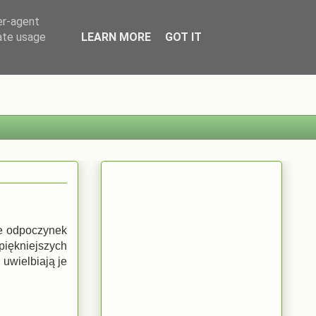
er-agent
rate usage
LEARN MORE
GOT IT
że odpoczynek
iękniejszych
 uwielbiają je