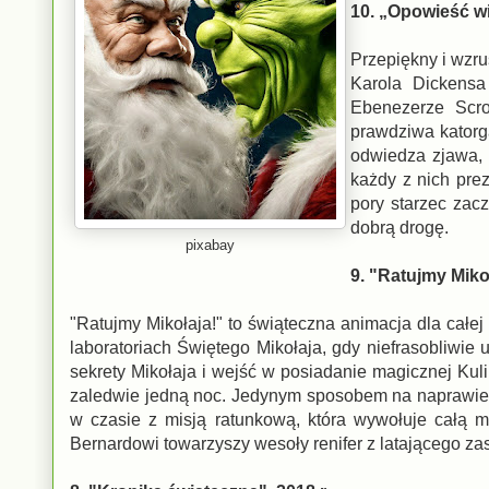
10. „Opowieść wig
Przepiękny i wzru
Karola Dickensa
Ebenezerze Scro
prawdziwa katorg
odwiedza zjawa, 
każdy z nich prez
pory starzec zacz
dobrą drogę.
pixabay
9. "Ratujmy Mikoł
"Ratujmy Mikołaja!" to świąteczna animacja dla całe
laboratoriach Świętego Mikołaja, gdy niefrasobliwie
sekrety Mikołaja i wejść w posiadanie magicznej Ku
zaledwie jedną noc. Jedynym sposobem na naprawien
w czasie z misją ratunkową, która wywołuje całą 
Bernardowi towarzyszy wesoły renifer z latającego za