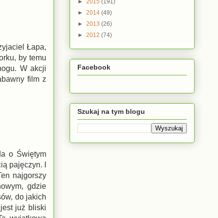
►
2015
(191)
►
2014
(49)
►
2013
(26)
►
2012
(74)
zyjaciel Łapa,
orku, by temu
Facebook
nogu. W akcji
abawny film z
Szukaj na tym blogu
nda o Świętym
ią pajęczyn. I
Ten najgorszy
nowym, gdzie
ów, do jakich
est już bliski