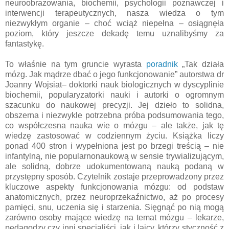
neuroobrazowania, biochemii, psychologii poznawczej i
interwencji terapeutycznych, nasza wiedza o tym
niezwykłym organie – choć wciąż niepełna – osiągnęła
poziom, który jeszcze dekadę temu uznalibyśmy za
fantastykę.
To właśnie na tym gruncie wyrasta
poradnik
„Tak działa
mózg. Jak mądrze dbać o jego funkcjonowanie” autorstwa dr
Joanny Wojsiat– doktorki nauk biologicznych w dyscyplinie
biochemii, popularyzatorki nauki i autorki o ogromnym
szacunku do naukowej precyzji. Jej dzieło to solidna,
obszerna i niezwykle potrzebna próba podsumowania tego,
co współczesna nauka wie o mózgu – ale także, jak tę
wiedzę zastosować w codziennym życiu. Książka liczy
ponad 400 stron i wypełniona jest po brzegi treścią – nie
infantylną, nie popularnonaukową w sensie trywializującym,
ale solidną, dobrze udokumentowaną nauką podaną w
przystępny sposób. Czytelnik zostaje przeprowadzony przez
kluczowe aspekty funkcjonowania mózgu: od podstaw
anatomicznych, przez neuroprzekaźnictwo, aż po procesy
pamięci, snu, uczenia się i starzenia. Sięgnąć po nią mogą
zarówno osoby mające wiedzę na temat mózgu – lekarze,
pedagodzy czy inni specjaliści, jak i laicy, którzy styczność z