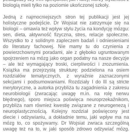
biologią mieli tylko na poziomie ukończonej szkoły.
Jedną z najmocniejszych stron tej publikacji jest jej
holistyczne podejście. Dr Wojsiat nie zatrzymuje się na
biologii – omawia też wpływ stylu życia na kondycję mózgu:
sen, dieta, aktywność fizyczna, stres, relacje społeczne.
Wszystko to z solidnym zapleczem badań i odniesieniami
do literatury fachowej. Nie mamy tu do czynienia z
powierzchownymi poradami, ale z głęboko ugruntowanym
spojrzeniem na mózg jako organ podatny na nasze decyzje
– ale też wymagający troski, cierpliwości i zrozumienia.
Książka ma przejrzystą strukturę: podzielona na osiem
rozdziałów tematycznych, z wyraźnie zaznaczonymi
sekcjami i podsumowaniami. Rozdziały I do III są stricte
merytoryczne, a autorka przybliża tu zagadnienia z zakresu
neurobiologii (zwracając uwagę m.in. na rolę nerwu
błędnego), sporo miejsca poświęca neuroprzekaźnikom,
przybliża nam również kwestię związane z neurogenezą i
neuroplastycznością. Kolejny rozdział poświęcony jest
diecie i odżywianiu, a dokładnie temu, jaki wpływ ma na
mózg to, co spożywamy. Dr Wojsiat zwraca szczególną
uwagę też na to, w jaki sposób zdrowo odżywiać mózg.