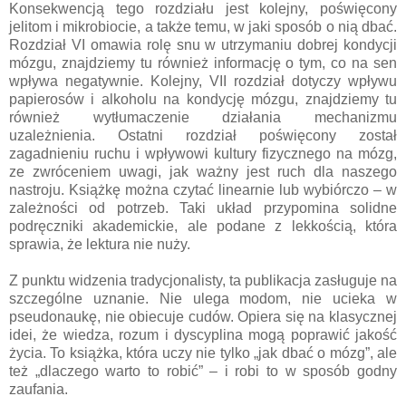
Konsekwencją tego rozdziału jest kolejny, poświęcony
jelitom i mikrobiocie, a także temu, w jaki sposób o nią dbać.
Rozdział VI omawia rolę snu w utrzymaniu dobrej kondycji
mózgu, znajdziemy tu również informację o tym, co na sen
wpływa negatywnie. Kolejny, VII rozdział dotyczy wpływu
papierosów i alkoholu na kondycję mózgu, znajdziemy tu
również wytłumaczenie działania mechanizmu
uzależnienia. Ostatni rozdział poświęcony został
zagadnieniu ruchu i wpływowi kultury fizycznego na mózg,
ze zwróceniem uwagi, jak ważny jest ruch dla naszego
nastroju. Książkę można czytać linearnie lub wybiórczo – w
zależności od potrzeb. Taki układ przypomina solidne
podręczniki akademickie, ale podane z lekkością, która
sprawia, że lektura nie nuży.
Z punktu widzenia tradycjonalisty, ta publikacja zasługuje na
szczególne uznanie. Nie ulega modom, nie ucieka w
pseudonaukę, nie obiecuje cudów. Opiera się na klasycznej
idei, że wiedza, rozum i dyscyplina mogą poprawić jakość
życia. To książka, która uczy nie tylko „jak dbać o mózg”, ale
też „dlaczego warto to robić” – i robi to w sposób godny
zaufania.