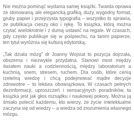
Nie można pominąć wydania samej książki. Twarda oprawa
ze stonowaną, ale elegancką grafiką, duży, wygodny format,
gruby papier i przejrzysta typografia – wszystko to sprawia,
że publikacja cieszy oko i rękę. To książka, którą można
czytać wielokrotnie i z dumą ustawić na regale. W czasach,
gdy często publikuje się w pośpiechu, na tanim papierze,
ten tytuł wyróżnia się kulturą edytorską.
„Tak działa mózg” dr Joanny Wojsiat to pozycja dojrzała,
obszerna i niezwykle przydatna. Stanowi most między
światem nauki a codziennością, między laboratorium a
kuchnią, snem, stresem, ruchem. Dla osób, które cenią
rzetelną wiedzę i chcą podejmować mądre decyzje
zdrowotne – to lektura obowiązkowa. W czasach pełnych
dezinformacji, uproszczeń i sensacyjnych poradników, ta
książka jest jak głos rozsądku i naukowej pokory. Można ją
śmiało polecić każdemu, kto wierzy, że życie intelektualne
zaczyna się od wiedzy – a wiedza od zrozumienia własnego
mózgu.