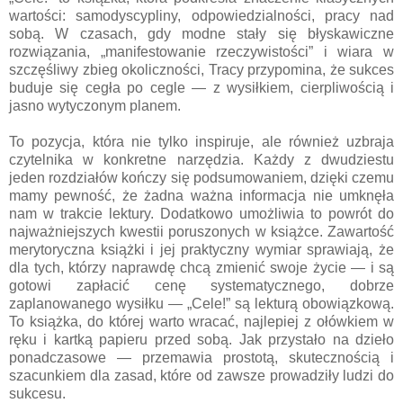
wartości: samodyscypliny, odpowiedzialności, pracy nad
sobą. W czasach, gdy modne stały się błyskawiczne
rozwiązania, „manifestowanie rzeczywistości” i wiara w
szczęśliwy zbieg okoliczności, Tracy przypomina, że sukces
buduje się cegła po cegle — z wysiłkiem, cierpliwością i
jasno wytyczonym planem.
To pozycja, która nie tylko inspiruje, ale również uzbraja
czytelnika w konkretne narzędzia. Każdy z dwudziestu
jeden rozdziałów kończy się podsumowaniem, dzięki czemu
mamy pewność, że żadna ważna informacja nie umknęła
nam w trakcie lektury. Dodatkowo umożliwia to powrót do
najważniejszych kwestii poruszonych w książce. Zawartość
merytoryczna książki i jej praktyczny wymiar sprawiają, że
dla tych, którzy naprawdę chcą zmienić swoje życie — i są
gotowi zapłacić cenę systematycznego, dobrze
zaplanowanego wysiłku — „Cele!” są lekturą obowiązkową.
To książka, do której warto wracać, najlepiej z ołówkiem w
ręku i kartką papieru przed sobą. Jak przystało na dzieło
ponadczasowe — przemawia prostotą, skutecznością i
szacunkiem dla zasad, które od zawsze prowadziły ludzi do
sukcesu.