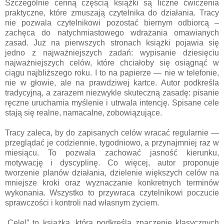
Szczególnie cenną częścią książki są liczne ćwiczenia
praktyczne, które zmuszają czytelnika do działania. Tracy
nie pozwala czytelnikowi pozostać biernym odbiorcą –
zachęca do natychmiastowego wdrażania omawianych
zasad. Już na pierwszych stronach książki pojawia się
jedno z najważniejszych zadań: wypisanie dziesięciu
najważniejszych celów, które chciałoby się osiągnąć w
ciągu najbliższego roku. I to na papierze — nie w telefonie,
nie w głowie, ale na prawdziwej kartce. Autor podkreśla
tradycyjną, a zarazem niezwykle skuteczną zasadę: pisanie
ręczne uruchamia myślenie i utrwala intencję. Spisane cele
stają się realne, namacalne, zobowiązujące.
Tracy zaleca, by do zapisanych celów wracać regularnie —
przeglądać je codziennie, tygodniowo, a przynajmniej raz w
miesiącu. To pozwala zachować jasność kierunku,
motywację i dyscyplinę. Co więcej, autor proponuje
tworzenie planów działania, dzielenie większych celów na
mniejsze kroki oraz wyznaczanie konkretnych terminów
wykonania. Wszystko to przywraca czytelnikowi poczucie
sprawczości i kontroli nad własnym życiem.
„Cele!” to książka, która podkreśla znaczenie klasycznych