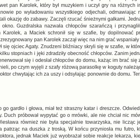
awet pan Karolek, który był muzykiem i uczył gry na różnych i
panowie po wyładowaniu wszystkiego odjechali, odmawiając
ali okazję do zabawy. Zaczęli rzucać śnieżnymi gałkami. Jedna 
ąc okno. Guzdralska nazwała chłopców szarańczą i przynagli
arolek, a Maciek schronił się w szafie, by dopilnować pr
, zrezygnowany pan Karolek zaczął więc na nim grać wspaniały 
ę ojciec Agaty. Znudzeni bliźniacy skryli się w szafie, w które
kilku stopniach i jęki zdradziły obecność chłopców. Zanim jed
zdenerwował się i odesłał chłopców do domu, każąc im brać się 
ieli, po czym wyjęli z szafy różową parasolkę w koguty należą
n doktor chwytając ich za uszy i odsyłając ponownie do domu. T
go gardło i głowa, miał też straszny katar i dreszcze. Odwiedz
yty. Duch próbował wypytać go o mrówki, ale nie chciał nic mó
esława również nie była specjalnie towarzyska, nie licząc j
a patrząc na duszka z troską. W końcu przyniosła mu futro, k
doktora, jednak Maciek już wyobrażał sobie reakcje lekarza, k