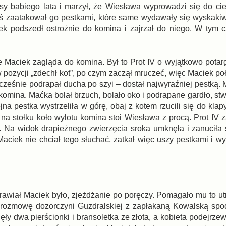
osy babiego lata i marzył, że Wiesława wyprowadzi się do cie
ktoś zaatakował go pestkami, które same wydawały się wyskaki
iek podszedł ostrożnie do komina i zajrzał do niego. W tym c
e Maciek zagląda do komina. Był to Prot IV o wyjątkowo potarg
w pozycji „zdechł kot”, po czym zaczął mruczeć, więc Maciek po
ocześnie podrapał ducha po szyi – dostał najwyraźniej pestką.
 komina. Maćka bolał brzuch, bolało oko i podrapane gardło, stw
na pestka wystrzeliła w górę, obaj z kotem rzucili się do kla
 na stołku koło wylotu komina stoi Wiesława z procą. Prot IV 
. Na widok drapieżnego zwierzęcia sroka umknęła i zanuciła
Maciek nie chciał tego słuchać, zatkał więc uszy pestkami i w
prawiał Maciek było, zjeżdżanie po poręczy. Pomagało mu to u
rozmowę dozorczyni Guzdralskiej z zapłakaną Kowalską spod 
knęły dwa pierścionki i bransoletka ze złota, a kobieta podejrzew