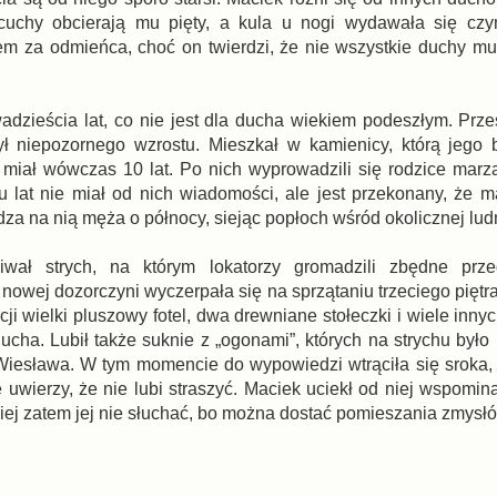
ańcuchy obcierają mu pięty, a kula u nogi wydawała się cz
em za odmieńca, choć on twierdzi, że nie wszystkie duchy mu
dzieścia lat, co nie jest dla ducha wiekiem podeszłym. Prze
ł niepozornego wzrostu. Mieszkał w kamienicy, którą jego 
 miał wówczas 10 lat. Po nich wyprowadzili się rodzice marz
tu lat nie miał od nich wiadomości, ale jest przekonany, że 
dza na nią męża o północy, siejąc popłoch wśród okolicznej lud
iwał strych, na którym lokatorzy gromadzili zbędne prze
 nowej dozorczyni wyczerpała się na sprzątaniu trzeciego piętr
ji wielki pluszowy fotel, dwa drewniane stołeczki i wiele inny
cha. Lubił także suknie z „ogonami”, których na strychu było 
 Wiesława. W tym momencie do wypowiedzi wtrąciła się sroka
 uwierzy, że nie lubi straszyć. Maciek uciekł od niej wspomin
iej zatem jej nie słuchać, bo można dostać pomieszania zmysł