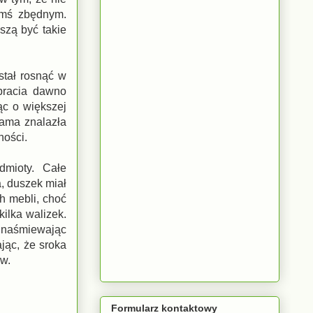
ymś zbędnym.
szą być takie
stał rosnąć w
bracia dawno
ąc o większej
mama znalazła
ności.
dmioty. Całe
a, duszek miał
ch mebli, choć
kilka walizek.
, naśmiewając
ając, że sroka
ów.
Formularz kontaktowy