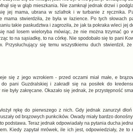
ofnął się w głąb mieszkania. Nie zamknął jednak drzwi i podgl
się jej mama, ubrana w szlafrok i w turbanie z ręcznika. 
le mama stwierdziła, że była w łazience. Po tych słowach 
aniu takie paskudztwa i zagroziła, że jak ta pokraka wleci jej 
 się nad losem wieloryba mówiąc, że nie można trzymać go 
ąc to na sąsiadkę, to na córkę. Nie spodobało się to pani Kow
. Przysłuchujący się temu wszystkiemu duch stwierdził, że 
eje się z jego wzrokiem - przed oczami miał małe, e brązo
do pani Guzdralskiej i zakradł się na posiłek do kreden
y nie były zakręcane. Okazało się jednak, że przystępność sm
włożył rękę do pierwszego z nich. Gdy jednak zanurzył dło
ę ruszały od brązowych punkcików. Owady miały bardzo donośny 
a to podstawa. Teraz jednak odpowiadały na pytania ducha jedn
em. Kiedy zapytał mrówek, ile ich jest, odpowiedziały, że to 