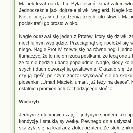
Maciek leżał na dachu. Była jesień, łapał zatem wł
Jednocześnie jadł dojrzałe śliwki węgierki. Nagle 
Nieco ociężały od zjedzenia trzech kilo śliwek Mac
pocisk trafił go prosto w oko.
Nagle odezwał się jeden z Protów, który się dziwił, ż
niechlujnym wyglądzie. Przeciągnął się i położył się 
niego. Nagle Prot IV zerwał się na równe nogi i jedn
tłumaczyć, że to nie on rzuca pestkami, że lecą one z
że to nie będzie udane popołudnie. Nagle, kiedy kolej
strych i duch otworzył ją gwałtownie. Okazało się, że
czy ją zjeść, po czym zaczął szykować się do skoku
piosenkę: „Umarł Maciek, umarł, już leży na desce”. 
ostatnich promieniach zachodzącego słońca.
Wieloryb
Jednym z ulubionych zajęć i jedynym sportem jaki u
kondycję i smukłą sylwetkę. Pewnego dnia usłyszał 
skarżyła się na kradzież złotej biżuterii. Ze stołu zni