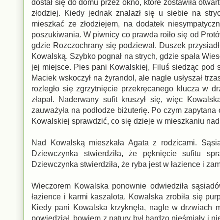
dostał się do domu przez okno, które zostawiła otwar
złodziej. Kiedy jednak znalazł się u siebie na stry
mieszkać ze złodziejem, na dodatek niesympatyczn
poszukiwania. W piwnicy co prawda roiło się od Protów,
gdzie Rozczochrany się podziewał. Duszek przysiad
Kowalską. Szybko pognał na strych, gdzie spała Wiesła
jej miejsce. Pies pani Kowalskiej, Filuś siedząc po
Maciek wskoczył na żyrandol, ale nagle usłyszał trzask
rozległo się zgrzytnięcie przekręcanego klucza w d
złapał. Naderwany sufit kruszył się, więc Kowals
zauważyła na podłodze biżuterię. Po czym zapytana o 
Kowalskiej sprawdzić, co się dzieje w mieszkaniu nad
Nad Kowalską mieszkała Agata z rodzicami. Sąsiad
Dziewczynka stwierdziła, że pęknięcie sufitu sp
Dziewczynka stwierdziła, że ryba jest w łazience i za
Wieczorem Kowalska ponownie odwiedziła sąsiadów 
łazience i karmi kaszalota. Kowalska zrobiła się p
Kiedy pani Kowalska krzyknęła, nagle w drzwiach mi
powiedział, bowiem z natury był bardzo nieśmiały i nie