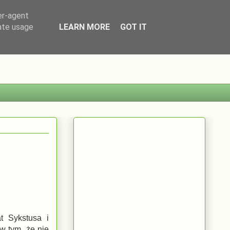
er-agent
rate usage
LEARN MORE
GOT IT
t Sykstusa i
w tym, że nie