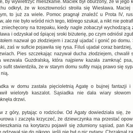
te, by wywietrzyć mieszkanie. Maciek był oburzony, że w jego 
chu odkrył, że w kosztowności stroiła się Wiesława. Maciej s
ym, to już za wiele. Pomoc pragnął znaleźć u Prota IV, ru
 ale nie było wśród nich tego, którego szukał, a nikt nie potraf
ł zniechęcony na trzepaku, kiedy nagle zobaczył wychodzącą
wa i odzyskał od śpiącej sroki biżuterię, po czym odniósł zgu
d stołem nazwał go złodziejem i zaczął ujadać i gonić po domu
i, zaś w suficie pojawiła się rysa. Filuś ujadał coraz bardziej
rzwiach. Pies szczekając nazywał ducha złodziejem, chwalił s
ka wezwała Guzdralską, która najpierw kazała zamknąć psa,
sufit stwierdziła, że w starym domu sufity mają prawo się syp
 nią.
ka w domu zastała pięcioletnią Agatę o bujnej fantazji i 
rawił wieloryb kaszalot. Sąsiadka nie dała wiary słowom 
mknęła drzwi.
z góry, pytając o rodziców. Od Agaty dowiedziała się, że
urpurowa i zaczęła krzyczeć, że dziewczynka ma przestać opow
eszkania na korytarzu pojawił się zdumiony sąsiad, pan Kar
 odzywał się do nikogo, jeśli nie był o nic pytany. Chrząknął za