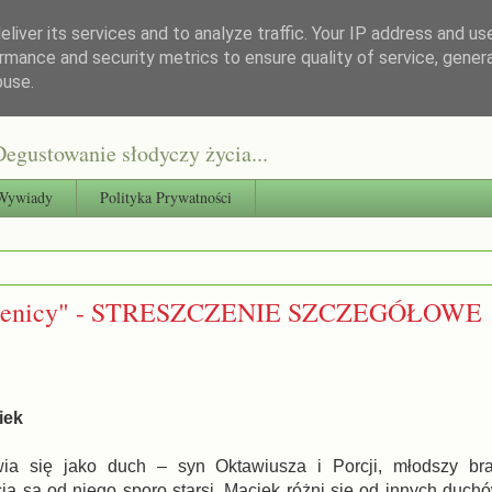
liver its services and to analyze traffic. Your IP address and us
rmance and security metrics to ensure quality of service, gene
buse.
egustowanie słodyczy życia...
Wywiady
Polityka Prywatności
kamienicy" - STRESZCZENIE SZCZEGÓŁOWE
iek
ia się jako duch – syn Oktawiusza i Porcji, młodszy bra
ia są od niego sporo starsi. Maciek różni się od innych duchó