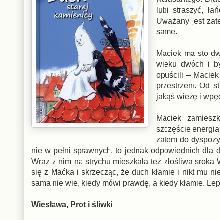
lubi straszyć, ł
Uważany jest zat
same.
Maciek ma sto dwa
wieku dwóch i by
opuścili – Maciek
przestrzeni. Od s
jakąś wieżę i wpę
Maciek zamieszk
szczęście energia
zatem do dyspozyc
nie w pełni sprawnych, to jednak odpowiednich dla du
Wraz z nim na strychu mieszkała też złośliwa sroka
się z Maćka i skrzecząc, że duch kłamie i nikt mu nie
sama nie wie, kiedy mówi prawdę, a kiedy kłamie. Lep
Wiesława, Prot i śliwki