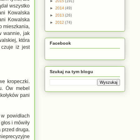
►
2015
(191)
ądał wszystko
►
2014
(49)
Pani Kowalska
►
2013
(26)
pani Kowalska
►
2012
(74)
do mieszkania,
w wannie, jak
alskiej, która
Facebook
czuje iż jest
Szukaj na tym blogu
we kropeczki.
su. Ów mebel
akołyków pani
ń w powidłach
głos i mówiły
a przed druga.
nieprecyzyjne