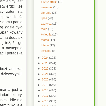
kamienicy jest
października
(12)
twierdził, że
września
(18)
szył zatem na
sierpnia
(25)
ił powiedzieć,
lipca
(20)
 z domu panią
czerwca
(13)
bę, gdzie było
maja
(13)
. Spanikowany
kwietnia
(16)
, a na dodatek
marca
(17)
ię też, że go
lutego
(12)
 a następnie
stycznia
(9)
ać i poradziła
►
2024
(192)
►
2023
(274)
buzi aniołka.
►
2022
(304)
dziewczynki.
►
2021
(328)
►
2020
(476)
►
2019
(549)
 mama jest w
►
2018
(416)
iadać bzdury.
►
2017
(320)
olek. Nic nie
►
2016
(362)
tem tylko, ale