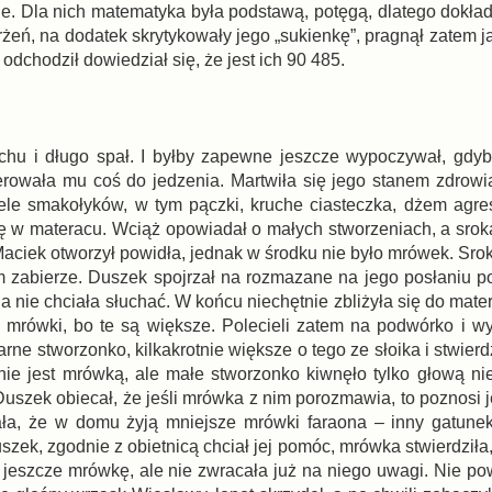
ie. Dla nich matematyka była podstawą, potęgą, dlatego dokład
arżeń, na dodatek skrytykowały jego „sukienkę”, pragnął zatem j
chodził dowiedział się, że jest ich 90 485.
hu i długo spał. I byłby zapewne jeszcze wypoczywał, gdyby
erowała mu coś do jedzenia. Martwiła się jego stanem zdrowia
ele smakołyków, w tym pączki, kruche ciasteczka, dżem agre
ę w materacu. Wciąż opowiadał o małych stworzeniach, a sroka 
ciek otworzył powidła, jednak w środku nie było mrówek. Sroka
m zabierze. Duszek spojrzał na rozmazane na jego posłaniu p
a nie chciała słuchać. W końcu niechętnie zbliżyła się do mat
nie mrówki, bo te są większe. Polecieli zatem na podwórko i w
e stworzonko, kilkakrotnie większe o tego ze słoika i stwierdzi
nie jest mrówką, ale małe stworzonko kiwnęło tylko głową ni
uszek obiecał, że jeśli mrówka z nim porozmawia, to poznosi j
a, że w domu żyją mniejsze mrówki faraona – inny gatunek,
zek, zgodnie z obietnicą chciał jej pomóc, mrówka stwierdziła, 
 jeszcze mrówkę, ale nie zwracała już na niego uwagi. Nie po