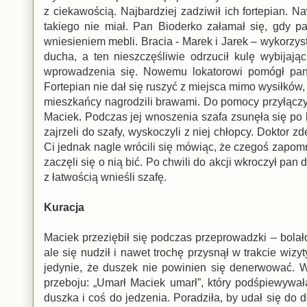
z ciekawością. Najbardziej zadziwił ich fortepian. N
takiego nie miał. Pan Bioderko załamał się, gdy 
wniesieniem mebli. Bracia - Marek i Jarek – wykorzyst
ducha, a ten nieszczęśliwie odrzucił kulę wybijaj
wprowadzenia się. Nowemu lokatorowi pomógł pan K
Fortepian nie dał się ruszyć z miejsca mimo wysiłków
mieszkańcy nagrodzili brawami. Do pomocy przyłączył si
Maciek. Podczas jej wnoszenia szafa zsunęła się po 
zajrzeli do szafy, wyskoczyli z niej chłopcy. Doktor 
Ci jednak nagle wrócili się mówiąc, że czegoś zapomn
zaczęli się o nią bić. Po chwili do akcji wkroczył pa
z łatwością wnieśli szafę.
Kuracja
Maciek przeziębił się podczas przeprowadzki – bolało 
ale się nudził i nawet trochę przysnął w trakcie wiz
jedynie, że duszek nie powinien się denerwować. Wi
przeboju: „Umarł Maciek umarł”, który podśpiewywał
duszka i coś do jedzenia. Poradziła, by udał się do 