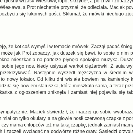
e głośny wrzask Wiesławy, łopot skrzydeł, a po chwili zobaczy
 Wiesława, a Prot niechętnie przyznał, że odleciała. Maciek p
pozbyciu się łakomych gości. Skłamał, że mrówki niedługo zje
ieję, że kot coś wymyśli w temacie mrówek. Zaczął padać śnieg
może jak Prot zobaczy, jak duszek się bawi, to sobie o nim 
 okna mieszkania na parterze płynęła spokojna muzyka. Dusz
sobie jego nos, kiedy usłyszał warkot ciężarówki. Z auta w
 przekrzykiwać. Następnie wyszedł mężczyzna w średnim wi
to nowy lokator. Od kilku dni wisiała bowiem na kamienicy ka
dziła się bowiem staruszka, która mieszkała sama, a teraz prz
kartka z ogłoszeniem zniknęła i zamiast niej pojawiła się tab
ympatycznie. Maciek stwierdził, że inaczej go sobie wyobrażał
m miał on tylko okulary, a na głowie nosił czerwoną czapkę z 
y, czy mama chłopców też ma taką czapkę, jednak zamiast mamy
zaczęli wyciągać na podwórze różne graty. Sąsiedzi przyglą