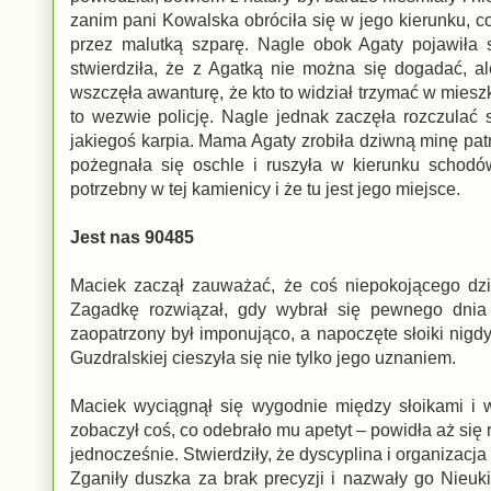
zanim pani Kowalska obróciła się w jego kierunku, c
przez malutką szparę. Nagle obok Agaty pojawiła 
stwierdziła, że z Agatką nie można się dogadać, a
wszczęła awanturę, że kto to widział trzymać w mieszk
to wezwie policję. Nagle jednak zaczęła rozczulać
jakiegoś karpia. Mama Agaty zrobiła dziwną minę patrz
pożegnała się oschle i ruszyła w kierunku schodów
potrzebny w tej kamienicy i że tu jest jego miejsce.
Jest nas 90485
Maciek zaczął zauważać, że coś niepokojącego dzi
Zagadkę rozwiązał, gdy wybrał się pewnego dnia 
zaopatrzony był imponująco, a napoczęte słoiki nigd
Guzdralskiej cieszyła się nie tylko jego uznaniem.
Maciek wyciągnął się wygodnie między słoikami i 
zobaczył coś, co odebrało mu apetyt – powidła aż si
jednocześnie. Stwierdziły, że dyscyplina i organizacj
Zganiły duszka za brak precyzji i nazwały go Nieuki