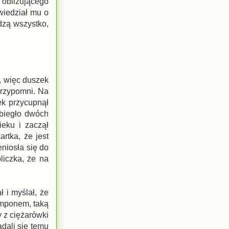
ł oblizującego
owiedział mu o
dzą wszystko,
, więc duszek
przypomni. Na
ek przycupnął
ybiegło dwóch
eku i zaczął
rtka, że jest
eniosła się do
liczka, że na
 i myślał, że
pomponem, taką
 z ciężarówki
dali się temu