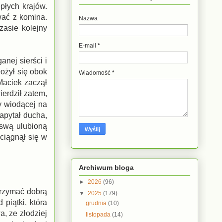
płych krajów.
wać z komina.
Nazwa
zasie kolejny
E-mail
*
anej sierści i
łożył się obok
Wiadomość
*
 Maciek zaczął
ierdził zatem,
py wiodącej na
zapytał ducha,
 swą ulubioną
yciągnął się w
Archiwum bloga
►
2026
(96)
trzymać dobrą
▼
2025
(179)
piątki, która
grudnia
(10)
a, ze złodziej
listopada
(14)