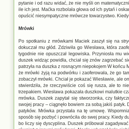
pytanie i od razu widać, że nie myśli on matematyczn
ile ich jest. Maćka rozbolała głowa od ich pytań i osk
opuścić niesympatyczne mrówcze towarzystwo. Kiedy od
Mrówki
Po spotkaniu z mrówkami Maciek zaszył się na stryc
dokuczał mu głód. Zdziwiła go Wiesława, która zaof
tygodnie nie opuszczał legowiska. Przyniosła mu wi
duszek widząc powidła, chciał się znów zagrzebać si
patrzyła na duszka z rosnącym niepokojem W końcu Ma
że mrówki żyją na podwórku i zaoferowała, że go ta
zobaczył mrówki. Chciał je pokazać Wiesławie, ale on
stwierdziła, że rzeczywiście coś się rusza, ale to 
trzepakiem. Wiesława pokazała duszkowi malutkie czarn
mrówka. Duszek zapytał się stworzonka, czy faktycz
swojej pracy – ciągnęło bowiem za sobą jakiś patyk. D
patyków. Mrówka przystała na tę umowę. Wspomniał
sposób się pozbyć i powróciła do swej pracy. Kiedy dus
bo liczy się dyscyplina. Duszek próbował zagadywać