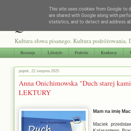
This site uses cookies from Google to de
are shared with Google along with perfo
Qultura słowa
statistics, and to detect and address a
Kultura słowa pisanego. Kultura podróżowania. D
Recenzje
Lifestyle
Podróże
Konkursy
piątek, 22 sierpnia 2025
Anna Onichimowska "Duch starej 
LEKTURY
Mam na imię Mac
Maciek przedstaw
Kalasantego. Brac