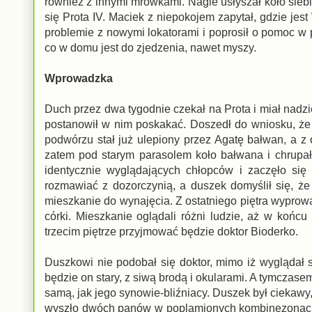
również z innymi mrówkami. Nagle usłyszał koło siebi
się Prota IV. Maciek z niepokojem zapytał, gdzie jest
problemie z nowymi lokatorami i poprosił o pomoc w 
co w domu jest do zjedzenia, nawet myszy.
Wprowadzka
Duch przez dwa tygodnie czekał na Prota i miał nadz
postanowił w nim poskakać. Doszedł do wniosku, że 
podwórzu stał już ulepiony przez Agatę bałwan, a z
zatem pod starym parasolem koło bałwana i chrupał 
identycznie wyglądających chłopców i zaczęło się
rozmawiać z dozorczynią, a duszek domyślił się, że 
mieszkanie do wynajęcia. Z ostatniego piętra wyprowa
córki. Mieszkanie oglądali różni ludzie, aż w końcu 
trzecim piętrze przyjmować będzie doktor Bioderko.
Duszkowi nie podobał się doktor, mimo iż wyglądał s
będzie on stary, z siwą brodą i okularami. A tymczase
samą, jak jego synowie-bliźniacy. Duszek był ciekaw
wyszło dwóch panów w poplamionych kombinezonach i 