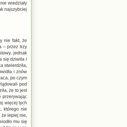
nie wiedziały
ak najszybciej
 nie fakt, że
 – przez trzy
stowy, jednak
się dziwiła i
 stwierdziła,
owidła i znów
eraca, po czym
ylądowali pod
ła, że to jest
e przerywając
ej więcej tych
 którego nie
że lepiej nie,
wiodło mu się