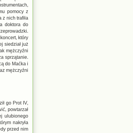
nstrumentach,
 mu pomocy z
z nich trafiła
ła doktora do
zeprowadzki.
koncert, który
j siedział już
nak mężczyźni
za sprzątanie.
cą do Maćka i
eraz mężczyźni
ił go Prot IV,
wić, powtarzał
ej ulubionego
tórym nakryła
iedy przed nim