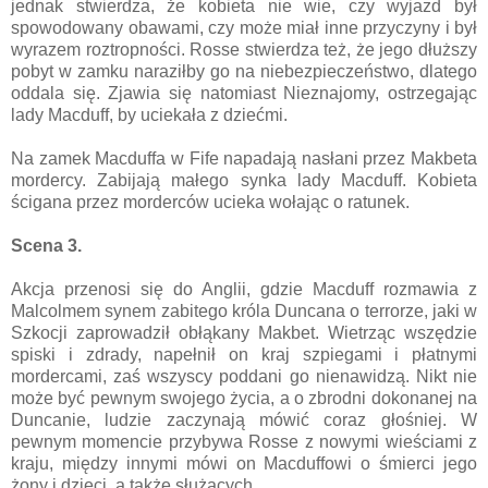
jednak stwierdza, że kobieta nie wie, czy wyjazd był
spowodowany obawami, czy może miał inne przyczyny i był
wyrazem roztropności. Rosse stwierdza też, że jego dłuższy
pobyt w zamku naraziłby go na niebezpieczeństwo, dlatego
oddala się. Zjawia się natomiast Nieznajomy, ostrzegając
lady Macduff, by uciekała z dziećmi.
Na zamek Macduffa w Fife napadają nasłani przez Makbeta
mordercy. Zabijają małego synka lady Macduff. Kobieta
ścigana przez morderców ucieka wołając o ratunek.
Scena 3.
Akcja przenosi się do Anglii, gdzie Macduff rozmawia z
Malcolmem synem zabitego króla Duncana o terrorze, jaki w
Szkocji zaprowadził obłąkany Makbet. Wietrząc wszędzie
spiski i zdrady, napełnił on kraj szpiegami i płatnymi
mordercami, zaś wszyscy poddani go nienawidzą. Nikt nie
może być pewnym swojego życia, a o zbrodni dokonanej na
Duncanie, ludzie zaczynają mówić coraz głośniej. W
pewnym momencie przybywa Rosse z nowymi wieściami z
kraju, między innymi mówi on Macduffowi o śmierci jego
żony i dzieci, a także służących.