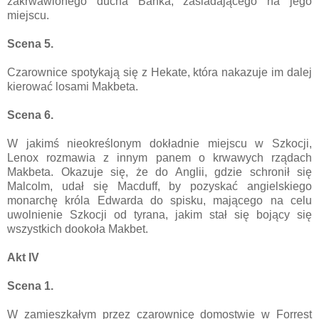
zakrwawionego ducha Banka, zasiadającego na jego
miejscu.
Scena 5.
Czarownice spotykają się z Hekate, która nakazuje im dalej
kierować losami Makbeta.
Scena 6.
W jakimś nieokreślonym dokładnie miejscu w Szkocji,
Lenox rozmawia z innym panem o krwawych rządach
Makbeta. Okazuje się, że do Anglii, gdzie schronił się
Malcolm, udał się Macduff, by pozyskać angielskiego
monarchę króla Edwarda do spisku, mającego na celu
uwolnienie Szkocji od tyrana, jakim stał się bojący się
wszystkich dookoła Makbet.
Akt IV
Scena 1.
W zamieszkałym przez czarownicę domostwie w Forrest