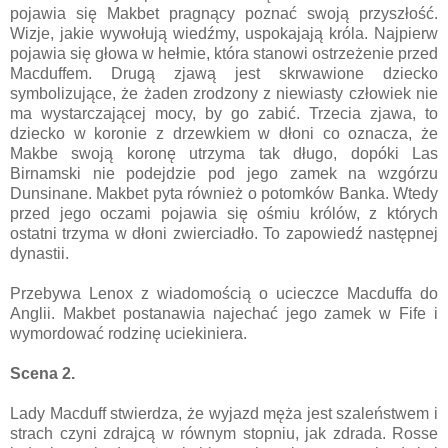
pojawia się Makbet pragnący poznać swoją przyszłość.
Wizje, jakie wywołują wiedźmy, uspokajają króla. Najpierw
pojawia się głowa w hełmie, która stanowi ostrzeżenie przed
Macduffem. Drugą zjawą jest skrwawione dziecko
symbolizujące, że żaden zrodzony z niewiasty człowiek nie
ma wystarczającej mocy, by go zabić. Trzecia zjawa, to
dziecko w koronie z drzewkiem w dłoni co oznacza, że
Makbe swoją koronę utrzyma tak długo, dopóki Las
Birnamski nie podejdzie pod jego zamek na wzgórzu
Dunsinane. Makbet pyta również o potomków Banka. Wtedy
przed jego oczami pojawia się ośmiu królów, z których
ostatni trzyma w dłoni zwierciadło. To zapowiedź następnej
dynastii.
Przebywa Lenox z wiadomością o ucieczce Macduffa do
Anglii. Makbet postanawia najechać jego zamek w Fife i
wymordować rodzinę uciekiniera.
Scena 2.
Lady Macduff stwierdza, że wyjazd męża jest szaleństwem i
strach czyni zdrajcą w równym stopniu, jak zdrada. Rosse