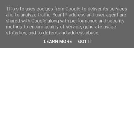
This site uses cookies from Google to deliver its services
and to analyze traffic. Your IP address and user-agent are
shared with Google along with performance and security
metrics to ensure quality of service, generate usage
statistics, and to detect and address abuse.
LEARN MORE
GOT IT