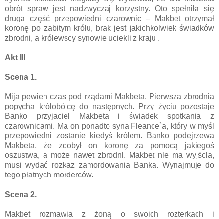
obrót spraw jest nadzwyczaj korzystny. Oto spełniła się
druga część przepowiedni czarownic – Makbet otrzymał
koronę po zabitym królu, brak jest jakichkolwiek świadków
zbrodni, a królewscy synowie uciekli z kraju .
Akt III
Scena 1.
Mija pewien czas pod rządami Makbeta. Pierwsza zbrodnia
popycha królobójcę do następnych. Przy życiu pozostaje
Banko przyjaciel Makbeta i świadek spotkania z
czarownicami. Ma on ponadto syna Fleance`a, który w myśl
przepowiedni zostanie kiedyś królem. Banko podejrzewa
Makbeta, że zdobył on koronę za pomocą jakiegoś
oszustwa, a może nawet zbrodni. Makbet nie ma wyjścia,
musi wydać rozkaz zamordowania Banka. Wynajmuje do
tego płatnych morderców.
Scena 2.
Makbet rozmawia z żoną o swoich rozterkach i