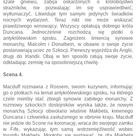
szale gniewu, zabija oskarżonych o królobójstwo
strażników, nie pozwalając im się usprawiedliwić,
wytłumaczyć. Likwiduje tym samym jedynych świadków
nocnych wydarzeń. Teraz nikt nie może wskazać
prawdziwego winowajcy. Wszyscy opłakują dobrego króla
Duncana. Jednocześnie rozchodzą się plotki o
antykrólewskim spisku. Zagrożeni śmiercią synowie
monarchy, Malcolm i Donalbein, w obawie o swoje życie
postanawiają uciec ze Szkocji. Pierwszy wyjeżdża do Anglii,
drugi do Irlandii. Obaj w ten sposób ratują swoje życie,
odkładając zemstę na sposobniejszą chwilę.
Scena 4.
Macduff rozmawia z Rossem, swoim kuzynem, informując
go o plotkach na temat antykrólewskiego spisku, na którego
czele mieliby stać zbiegli synowie zabitego monarchy. Z
rozmowy szkockich dostojników wynika także, że nowym
monarchą Szkocji obwołano właśnie Makbeta, krewnego
Duncana i człowieka zasłużonego w obronie kraju. Macduff
nie jedzie do Scone na koronację, wraca do swojego zamku
w Fife, wykazując tym samą wstrzemięźliwość wobec
tryumfu Makbeta. Mogłoby się wydawać, że dla Makbeta