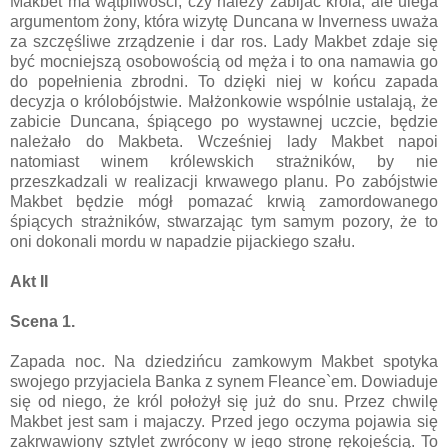
Makbet ma wątpliwości, czy należy zabijać króla, ale ulega
argumentom żony, która wizytę Duncana w Inverness uważa
za szczęśliwe zrządzenie i dar ros. Lady Makbet zdaje się
być mocniejszą osobowością od męża i to ona namawia go
do popełnienia zbrodni. To dzięki niej w końcu zapada
decyzja o królobójstwie. Małżonkowie wspólnie ustalają, że
zabicie Duncana, śpiącego po wystawnej uczcie, będzie
należało do Makbeta. Wcześniej lady Makbet napoi
natomiast winem królewskich strażników, by nie
przeszkadzali w realizacji krwawego planu. Po zabójstwie
Makbet będzie mógł pomazać krwią zamordowanego
śpiących strażników, stwarzając tym samym pozory, że to
oni dokonali mordu w napadzie pijackiego szału.
Akt II
Scena 1.
Zapada noc. Na dziedzińcu zamkowym Makbet spotyka
swojego przyjaciela Banka z synem Fleance`em. Dowiaduje
się od niego, że król położył się już do snu. Przez chwilę
Makbet jest sam i majaczy. Przed jego oczyma pojawia się
zakrwawiony sztylet zwrócony w jego stronę rękojeścią. To