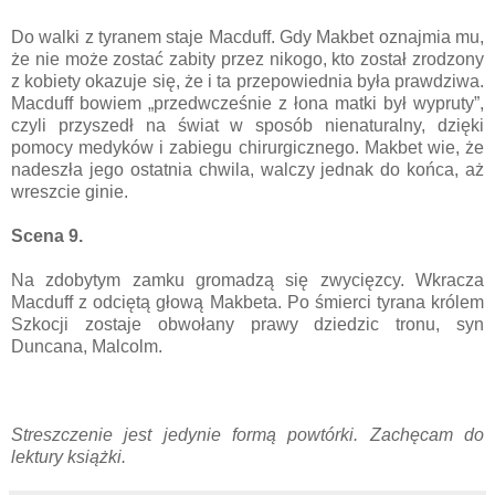
Do walki z tyranem staje Macduff. Gdy Makbet oznajmia mu,
że nie może zostać zabity przez nikogo, kto został zrodzony
z kobiety okazuje się, że i ta przepowiednia była prawdziwa.
Macduff bowiem „przedwcześnie z łona matki był wypruty”,
czyli przyszedł na świat w sposób nienaturalny, dzięki
pomocy medyków i zabiegu chirurgicznego. Makbet wie, że
nadeszła jego ostatnia chwila, walczy jednak do końca, aż
wreszcie ginie.
Scena 9.
Na zdobytym zamku gromadzą się zwycięzcy. Wkracza
Macduff z odciętą głową Makbeta. Po śmierci tyrana królem
Szkocji zostaje obwołany prawy dziedzic tronu, syn
Duncana, Malcolm.
Streszczenie jest jedynie formą powtórki. Zachęcam do
lektury książki.