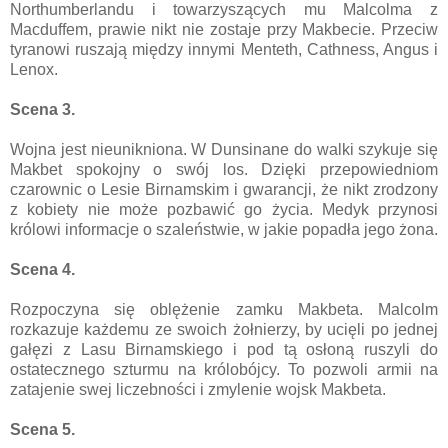
Northumberlandu i towarzyszących mu Malcolma z
Macduffem, prawie nikt nie zostaje przy Makbecie. Przeciw
tyranowi ruszają między innymi Menteth, Cathness, Angus i
Lenox.
Scena 3.
Wojna jest nieunikniona. W Dunsinane do walki szykuje się
Makbet spokojny o swój los. Dzięki przepowiedniom
czarownic o Lesie Birnamskim i gwarancji, że nikt zrodzony
z kobiety nie może pozbawić go życia. Medyk przynosi
królowi informacje o szaleństwie, w jakie popadła jego żona.
Scena 4.
Rozpoczyna się oblężenie zamku Makbeta. Malcolm
rozkazuje każdemu ze swoich żołnierzy, by ucięli po jednej
gałęzi z Lasu Birnamskiego i pod tą osłoną ruszyli do
ostatecznego szturmu na królobójcy. To pozwoli armii na
zatajenie swej liczebności i zmylenie wojsk Makbeta.
Scena 5.