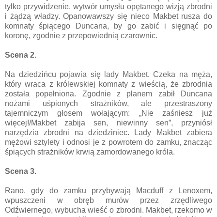
tylko przywidzenie, wytwór umysłu opętanego wizją zbrodni
i żądzą władzy. Opanowawszy się nieco Makbet rusza do
komnaty śpiącego Duncana, by go zabić i sięgnąć po
koronę, zgodnie z przepowiednią czarownic.
Scena 2.
Na dziedzińcu pojawia się lady Makbet. Czeka na męża,
który wraca z królewskiej komnaty z wieścią, że zbrodnia
została popełniona. Zgodnie z planem zabił Duncana
nożami uśpionych strażników, ale przestraszony
tajemniczym głosem wołającym: „Nie zaśniesz już
więcej!/Makbet zabija sen, niewinny sen”, przyniósł
narzędzia zbrodni na dziedziniec. Lady Makbet zabiera
mężowi sztylety i odnosi je z powrotem do zamku, znacząc
śpiących strażników krwią zamordowanego króla.
Scena 3.
Rano, gdy do zamku przybywają Macduff z Lenoxem,
wpuszczeni w obręb murów przez zrzędliwego
Odźwiernego, wybucha wieść o zbrodni. Makbet, rzekomo w