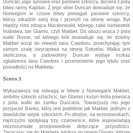
Duncan, jego synowie oraz panowie szkoccy, dociera z pola
bitwy ranny Kapitan. Z jego słów Duncan dowiaduje się, że
Norwegom w czasie bitwy pomagali panowie szkoccy,
którzy zdradzili swój kraj i przeszli na stronę wroga. Był
między nimi zdrajca Macdonwald, którego zabił namiestnik
hrabstwa, tan Glamis, czyli Makbet. Do obozu wraca z pola
walki Rosse, od którego król dowiaduje się, że dzielny
Makbet wziął do niewoli tana Cawdoru, przechylając tym
samym szalę zwycięstwa na stronę Szkotów. Walka jest
skończona, a zadowolony Duncan wydaje rozkaz
zgładzenia tana Cawdoru i przeniesienie jego tytułu oraz
posiadłości na Makbeta.
Scena 3.
Wykazawszy się odwagą w bitwie z Norwegami Makbet,
ambitny szkocki szlachcic, tan Glamis i kuzyn króla powraca
z pola walki do zamku Duncana. Towarzyszy mu jego
przyjaciel Banko, który jest podobnie jak Makbet, jednym z
dowódców wojsk szkockich. Po drodze, na wrzosowiskach,
mężczyźni spotykają trzy czarownice, które wypowiadają
niezrozumiałe przepowiednie dotyczące przyszłości.
Zwracając się do Makbeta, tytułują go tanem Glamis, którym