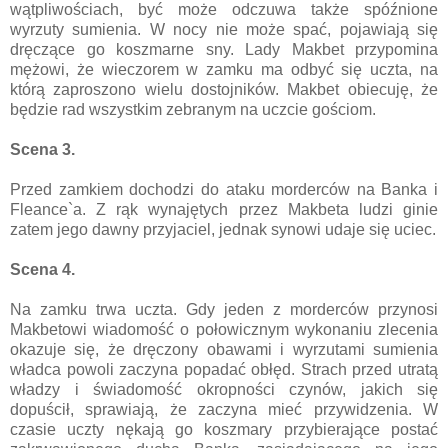
wątpliwościach, być może odczuwa także spóźnione
wyrzuty sumienia. W nocy nie może spać, pojawiają się
dręczące go koszmarne sny. Lady Makbet przypomina
mężowi, że wieczorem w zamku ma odbyć się uczta, na
którą zaproszono wielu dostojników. Makbet obiecuję, że
będzie rad wszystkim zebranym na uczcie gościom.
Scena 3.
Przed zamkiem dochodzi do ataku morderców na Banka i
Fleance`a. Z rąk wynajętych przez Makbeta ludzi ginie
zatem jego dawny przyjaciel, jednak synowi udaje się uciec.
Scena 4.
Na zamku trwa uczta. Gdy jeden z morderców przynosi
Makbetowi wiadomość o połowicznym wykonaniu zlecenia
okazuje się, że dręczony obawami i wyrzutami sumienia
władca powoli zaczyna popadać obłęd. Strach przed utratą
władzy i świadomość okropności czynów, jakich się
dopuścił, sprawiają, że zaczyna mieć przywidzenia. W
czasie uczty nękają go koszmary przybierające postać