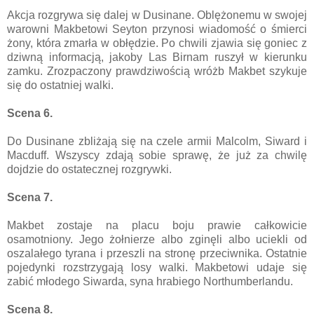
Akcja rozgrywa się dalej w Dusinane. Oblężonemu w swojej
warowni Makbetowi Seyton przynosi wiadomość o śmierci
żony, która zmarła w obłędzie. Po chwili zjawia się goniec z
dziwną informacją, jakoby Las Birnam ruszył w kierunku
zamku. Zrozpaczony prawdziwością wróżb Makbet szykuje
się do ostatniej walki.
Scena 6.
Do Dusinane zbliżają się na czele armii Malcolm, Siward i
Macduff. Wszyscy zdają sobie sprawę, że już za chwilę
dojdzie do ostatecznej rozgrywki.
Scena 7.
Makbet zostaje na placu boju prawie całkowicie
osamotniony. Jego żołnierze albo zginęli albo uciekli od
oszalałego tyrana i przeszli na stronę przeciwnika. Ostatnie
pojedynki rozstrzygają losy walki. Makbetowi udaje się
zabić młodego Siwarda, syna hrabiego Northumberlandu.
Scena 8.