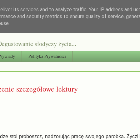
liver its services and to analyze traffic. Your IP address and us
rmance and security metrics to ensure quality of service, gene
buse.
egustowanie słodyczy życia...
Wywiady
Polityka Prywatności
enie szczegółowe lektury
odze stoi proboszcz, nadzorując pracę swojego parobka. Życzl