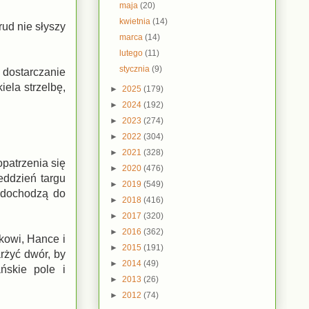
maja
(20)
kwietnia
(14)
rud nie słyszy
marca
(14)
lutego
(11)
stycznia
(9)
 dostarczanie
ela strzelbę,
►
2025
(179)
►
2024
(192)
►
2023
(274)
►
2022
(304)
►
2021
(328)
opatrzenia się
►
2020
(476)
eddzień targu
►
2019
(549)
 dochodzą do
►
2018
(416)
►
2017
(320)
►
2016
(362)
kowi, Hance i
►
2015
(191)
rżyć dwór, by
►
2014
(49)
ńskie pole i
►
2013
(26)
►
2012
(74)