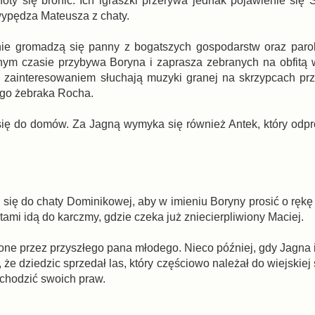
hoty się bronić. Ich igraszki przerywa jednak pojawienie się 
ypędza Mateusza z chaty.
nie gromadzą się panny z bogatszych gospodarstw oraz paro
ym czasie przybywa Boryna i zaprasza zebranych na obfitą 
z zainteresowaniem słuchają muzyki granej na skrzypcach pr
go żebraka Rocha.
ię do domów. Za Jagną wymyka się również Antek, który odp
ię do chaty Dominikowej, aby w imieniu Boryny prosić o rękę
ami idą do karczmy, gdzie czeka już zniecierpliwiony Maciej.
ne przez przyszłego pana młodego. Nieco później, gdy Jagna
e dziedzic sprzedał las, który częściowo należał do wiejskiej
ochodzić swoich praw.