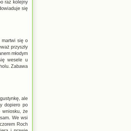
o raz kolejny
dowiaduje się
 martwi się o
eważ przyszły
 panem młodym
się wesele u
koholu. Zabawa
gustynkę, ale
by dopiero po
o wniosku, że
e sam. We wsi
eczorem Roch
erą i prawie