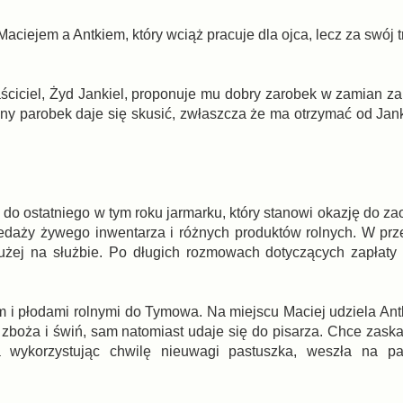
iejem a Antkiem, który wciąż pracuje dla ojca, lecz za swój t
aściciel, Żyd Jankiel, proponuje mu dobry zarobek w zamian za
ny parobek daje się skusić, zwłaszcza że ma otrzymać od Janki
do ostatniego w tym roku jarmarku, który stanowi okazję do za
edaży żywego inwentarza i różnych produktów rolnych. W prz
użej na służbie. Po długich rozmowach dotyczących zapłaty
m i płodami rolnymi do Tymowa. Na miejscu Maciej udziela Ant
oża i świń, sam natomiast udaje się do pisarza. Chce zaska
 wykorzystując chwilę nieuwagi pastuszka, weszła na pa