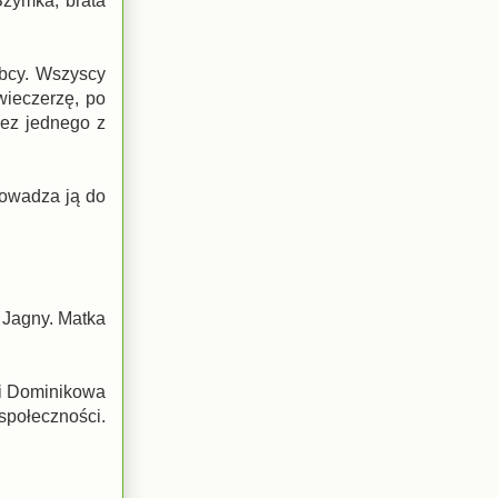
Szymka, brata
bcy. Wszyscy
wieczerzę, po
zez jednego z
rowadza ją do
 Jagny. Matka
 i Dominikowa
 społeczności.