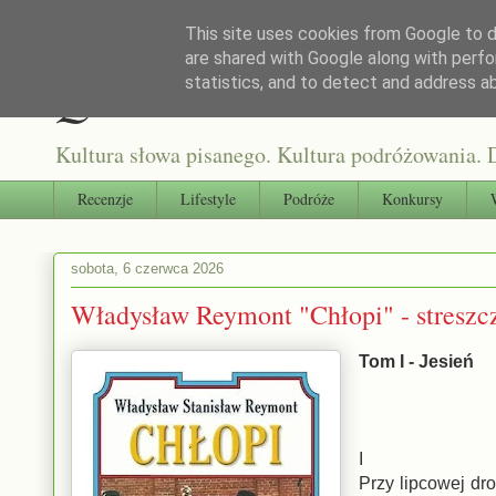
This site uses cookies from Google to de
are shared with Google along with perfo
Qultura słowa
statistics, and to detect and address a
Kultura słowa pisanego. Kultura podróżowania. D
Recenzje
Lifestyle
Podróże
Konkursy
sobota, 6 czerwca 2026
Władysław Reymont "Chłopi" - streszcz
Tom I - Jesień
I
Przy lipcowej dr