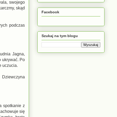
wala, swojego
 karczmy, skąd
Facebook
rych podczas
Szukaj na tym blogu
łudnia Jagna,
o ukrywać. Po
e uczucia.
. Dziewczyna
a spotkanie z
zachowuje się