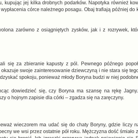
ku, kupując jej kilka drobnych podarków. Napotyka również ko
o wypłacenia córce należnego posagu. Obaj trafiają później do
ona zarówno z osiągniętych zysków, jak i z rozrywek, któ
rali się za zbieranie kapusty z pól. Pewnego późnego popo
 okazuje swoje zainteresowanie dziewczyną i nie stara się teg
odzyskać spokoju, ponieważ młody Boryna budzi w niej podobn
hcąc dowiedzieć się, czy Boryna ma szansę na rękę Jagny
y o hojnym zapisie dla córki – zgadza się na zaręczyny.
ieważ wieczorem ma udać się do chaty Boryny, gdzie liczy n
becny we wsi przez ostatnie pół roku. Mężczyzna dość śmiało 