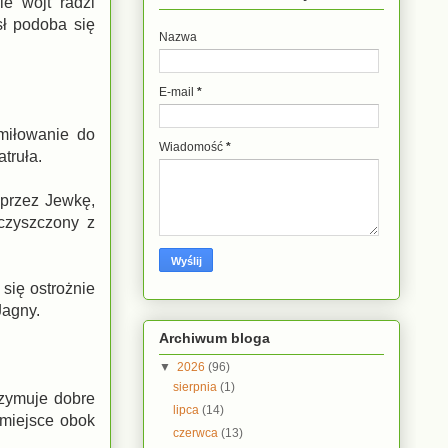
e wójt radzi
sł podoba się
Nazwa
E-mail
*
miłowanie do
Wiadomość
*
truła.
 przez Jewkę,
oczyszczony z
się ostrożnie
Jagny.
Archiwum bloga
▼
2026
(96)
sierpnia
(1)
rzymuje dobre
lipca
(14)
 miejsce obok
czerwca
(13)