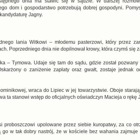
stępnego dnia ma stawić się w sądzie. W dalszej rozmowi
jego dom i gospodarstwo potrzebują dobrej gospodyni. Pomy
kandydaturę Jagny.
nego lania Witkowi – młodemu pasterzowi, który przez za
h. Poprzedniego dnia nie dopilnował krowy, która czymś się za
zka – Tymowa. Udaje się tam do sądu, gdzie został pozwany
Oskarżony o zaniżenie zapłaty oraz gwałt, zostaje jednak 
inikowej, wraca do Lipiec w jej towarzystwie. Oboje starają 
wa ta stanowi wstęp do oficjalnych oświadczyn Macieja o rękę 
i proboszczowi upolowane przez siebie kuropatwy, za co ot
 go w tak dobry nastrój, że w kościele bez wahania zajmuje