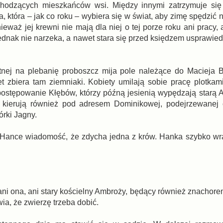
hodzących mieszkańców wsi. Między innymi zatrzymuje się
a, która – jak co roku – wybiera się w świat, aby zimę spędzić
eważ jej krewni nie mają dla niej o tej porze roku ani pracy, 
jednak nie narzeka, a nawet stara się przed księdzem usprawied
nej na plebanię proboszcz mija pole należące do Macieja B
t zbiera tam ziemniaki. Kobiety umilają sobie pracę plotkami
postępowanie Kłębów, którzy późną jesienią wypędzają starą 
 kierują również pod adresem Dominikowej, podejrzewanej 
órki Jagny.
Hance wiadomość, że zdycha jedna z krów. Hanka szybko wr
i ona, ani stary kościelny Ambroży, będący również znachorem,
a, że zwierzę trzeba dobić.