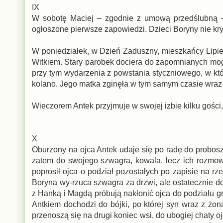
IX
W sobotę Maciej – zgodnie z umową przedślubną – 
ogłoszone pierwsze zapowiedzi. Dzieci Boryny nie kry
W poniedziałek, w Dzień Zaduszny, mieszkańcy Lipiec
Witkiem. Stary parobek dociera do zapomnianych mog
przy tym wydarzenia z powstania styczniowego, w kt
kolano. Jego matka zginęła w tym samym czasie wraz z
Wieczorem Antek przyjmuje w swojej izbie kilku gośc
X
Oburzony na ojca Antek udaje się po radę do probosz
zatem do swojego szwagra, kowala, lecz ich rozmowa
poprosił ojca o podział pozostałych po zapisie na r
Boryna wy-rzuca szwagra za drzwi, ale ostatecznie 
z Hanką i Magdą próbują nakłonić ojca do podziału g
Antkiem dochodzi do bójki, po której syn wraz z żon
przenoszą się na drugi koniec wsi, do ubogiej chaty o