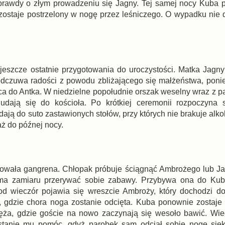
prawdy o złym prowadzeniu się Jagny. Tej samej nocy Kuba p
ostaje postrzelony w nogę przez leśniczego. O wypadku nie 
eszcze ostatnie przygotowania do uroczystości. Matka Jagny
odczuwa radości z powodu zbliżającego się małżeństwa, poni
aca do Antka. W niedzielne popołudnie orszak weselny wraz z
dają się do kościoła. Po krótkiej ceremonii rozpoczyna 
dają do suto zastawionych stołów, przy których nie brakuje al
aż do późnej nocy.
kowała gangrena. Chłopak próbuje ściągnąć Ambrożego lub Ja
nie ma zamiaru przerywać sobie zabawy. Przybywa ona do Ku
od wieczór pojawia się wreszcie Ambroży, który dochodzi d
a, gdzie chora noga zostanie odcięta. Kuba ponownie zostaj
ęża, gdzie goście na nowo zaczynają się wesoło bawić. Wi
anie mu pomóc, gdyż parobek sam odciął sobie nogę sieki