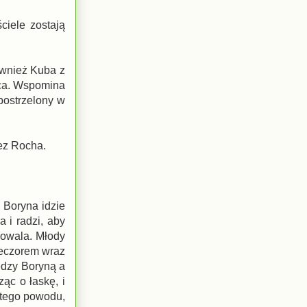
iele zostają
ównież Kuba z
ica. Wspomina
postrzelony w
zez Rocha.
 Boryna idzie
 i radzi, aby
kowala. Młody
ieczorem wraz
ędzy Boryną a
ąc o łaskę, i
z tego powodu,