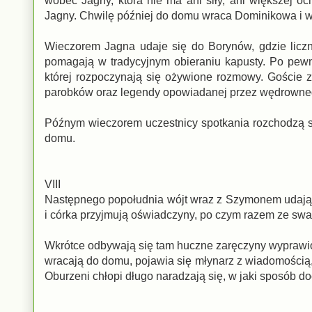
wobec Jagny, która nie ma ani siły, ani większej oc
Jagny. Chwilę później do domu wraca Dominikowa i w
Wieczorem Jagna udaje się do Borynów, gdzie licz
pomagają w tradycyjnym obieraniu kapusty. Po pewn
której rozpoczynają się ożywione rozmowy. Goście 
parobków oraz legendy opowiadanej przez wędrowne
Późnym wieczorem uczestnicy spotkania rozchodzą s
domu.
VIII
Następnego popołudnia wójt wraz z Szymonem udają s
i córka przyjmują oświadczyny, po czym razem ze swat
Wkrótce odbywają się tam huczne zaręczyny wyprawio
wracają do domu, pojawia się młynarz z wiadomością, ż
Oburzeni chłopi długo naradzają się, w jaki sposób d