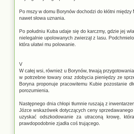
Po mszy w domu Borynów dochodzi do kłótni między Mac
nawet słowa uznania.
Po południu Kuba udaje się do karczmy, gdzie jej wł
nielegalnie upolowanych zwierząt z lasu. Podchmielo
która ułatwi mu polowanie.
V
W całej wsi, również u Borynów, trwają przygotowania 
w potrzebne towary oraz zdobycia pieniędzy ze sprz
Boryna proponuje pracowitemu Kubie pozostanie dł
porozumienia.
Następnego dnia chłopi tłumnie ruszają z inwentarze
Józce wskazówek dotyczących ceny sprzedawanego zb
uzyskać odszkodowanie za utraconą krowę, która
prawdopodobnie zjadła coś trującego.