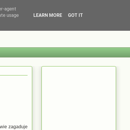
er-agent
rate usage
LEARN MORE
GOT IT
iwie zagaduje