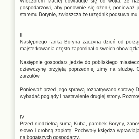
Wieczorem Maciej dowiaduje się od wójta, że na
gospodarzowi, aby ponownie się ożenił, ponieważ 
staremu Borynie, zwłaszcza że urzędnik podsuwa mu 
III
Następnego ranka Boryna zaczyna dzień od porząd
majsterkowania często zapominał o swoich obowiązkac
Następnie gospodarz jedzie do pobliskiego miastec
dziewczynę przyjętą poprzedniej zimy na służbę. 
zarzutów.
Ponieważ przed jego sprawą rozpatrywano sprawę Dom
wybadać poglądy i nastawienie drugiej strony. Rozmo
IV
Przed niedzielną sumą Kuba, parobek Boryny, zanos
słowo i drobną zapłatę. Pochwały księdza wprawiają
najbogatszych gospodarzy.