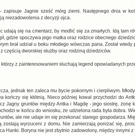
zapisuje Jagnie sześć mórg ziemi. Następnego dnia w kośc
ją niezadowolenia z decyzji ojca.
 udają się na cmentarz, by modlić się za zmarłych. Idą tam r
ił, gdzie spoczywa jego matka oraz rodzice obecnego dziedz
órym brał udział u boku młodego wówczas pana. Został wtedy 
 częścią dworskiej służby oraz rodziną dziedziców.
i, którzy z zainteresowaniem słuchają legend opowiadanych pr
cza, jednak ten zaleca mu bycie pokornym i cierpliwym. Młody
 kończy się kłótnią. Nieco później kowal przychodzi do Antka
zecz Jagny gruntów między Antka i Magdę - jego siostrę, żonę 
dochodzi w końcu do wniosku, że udzielona rada była dobra. W
runtów, ale nie udaje im się przekonać starego gospodarza. Mi
ą zostają wyrzuceni z domu. Nie zamierzają poniżać się, prosz
jca Hanki. Boryna nie jest zbytnio zadowolony, między innymi 