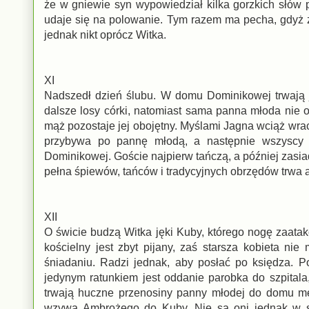
że w gniewie syn wypowiedział kilka gorzkich słów 
udaje się na polowanie. Tym razem ma pecha, gdyż z
jednak nikt oprócz Witka.
XI
Nadszedł dzień ślubu. W domu Dominikowej trwają j
dalsze losy córki, natomiast sama panna młoda nie 
mąż pozostaje jej obojętny. Myślami Jagna wciąż wr
przybywa po pannę młodą, a następnie wszyscy u
Dominikowej. Goście najpierw tańczą, a później zasia
pełna śpiewów, tańców i tradycyjnych obrzędów trwa 
XII
O świcie budzą Witka jęki Kuby, którego nogę zaata
kościelny jest zbyt pijany, zaś starsza kobieta 
śniadaniu. Radzi jednak, aby posłać po księdza. P
jedynym ratunkiem jest oddanie parobka do szpital
trwają huczne przenosiny panny młodej do domu m
wzywa Ambrożego do Kuby. Nie są oni jednak w st