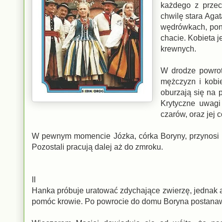
każdego z przec
chwilę stara Agat
wędrówkach, poni
chacie. Kobieta 
krewnych.
W drodze powrot
mężczyzn i kobie
oburzają się na 
Krytyczne uwagi
czarów, oraz jej c
W pewnym momencie Józka, córka Boryny, przynosi 
Pozostali pracują dalej aż do zmroku.
II
Hanka próbuje uratować zdychające zwierzę, jednak an
pomóc krowie. Po powrocie do domu Boryna postanawi