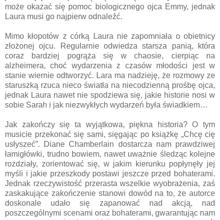
może okazać się pomoc biologicznego ojca Emmy, jednak
Laura musi go najpierw odnaleźć.
Mimo kłopotów z córką Laura nie zapomniała o obietnicy
złożonej ojcu. Regularnie odwiedza starsza panią, która
coraz bardziej pogrąża się w chaosie, cierpiąc na
alzheimera, choć wydarzenia z czasów młodości jest w
stanie wiernie odtworzyć. Lara ma nadzieję, że rozmowy ze
staruszką rzuca nieco światła na niecodzienną prośbę ojca,
jednak Laura nawet nie spodziewa się, jakie historie nosi w
sobie Sarah i jak niezwykłych wydarzeń była świadkiem…
Jak zakończy się ta wyjątkowa, piękna historia? O tym
musicie przekonać się sami, sięgając po książkę „Chcę cię
usłyszeć”. Diane Chamberlain dostarcza nam prawdziwej
łamigłówki, trudno bowiem, nawet uważnie śledząc kolejne
rozdziały, zorientować się, w jakim kierunku popłynęły jej
myśli i jakie przeszkody postawi jeszcze przed bohaterami.
Jednak rzeczywistość przerasta wszelkie wyobrażenia, zaś
zaskakujące zakończenie stanowi dowód na to, że autorce
doskonale udało się zapanować nad akcją, nad
poszczególnymi scenami oraz bohaterami, gwarantując nam