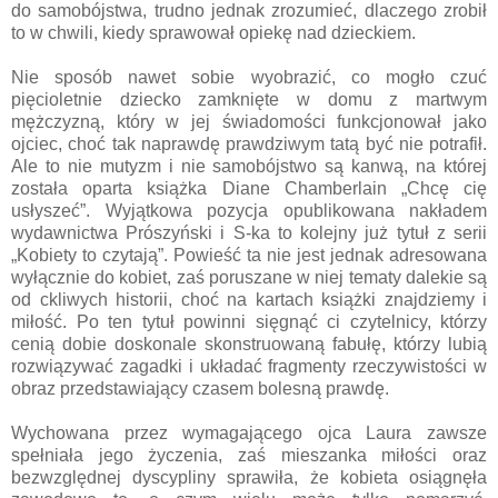
do samobójstwa, trudno jednak zrozumieć, dlaczego zrobił
to w chwili, kiedy sprawował opiekę nad dzieckiem.
Nie sposób nawet sobie wyobrazić, co mogło czuć
pięcioletnie dziecko zamknięte w domu z martwym
mężczyzną, który w jej świadomości funkcjonował jako
ojciec, choć tak naprawdę prawdziwym tatą być nie potrafił.
Ale to nie mutyzm i nie samobójstwo są kanwą, na której
została oparta książka Diane Chamberlain „Chcę cię
usłyszeć”. Wyjątkowa pozycja opublikowana nakładem
wydawnictwa Prószyński i S-ka to kolejny już tytuł z serii
„Kobiety to czytają”. Powieść ta nie jest jednak adresowana
wyłącznie do kobiet, zaś poruszane w niej tematy dalekie są
od ckliwych historii, choć na kartach książki znajdziemy i
miłość. Po ten tytuł powinni sięgnąć ci czytelnicy, którzy
cenią dobie doskonale skonstruowaną fabułę, którzy lubią
rozwiązywać zagadki i układać fragmenty rzeczywistości w
obraz przedstawiający czasem bolesną prawdę.
Wychowana przez wymagającego ojca Laura zawsze
spełniała jego życzenia, zaś mieszanka miłości oraz
bezwzględnej dyscypliny sprawiła, że kobieta osiągnęła