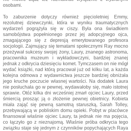
osobami.
To zaburzenie dotyczy również pięcioletniej Emmy,
rezolutnej dziewczynki, która w wyniku traumatycznych
wydarzeń pogrążyła się w ciszy. Była ona świadkiem
samobójstwa popełnionego przez jej adopcyjnego ojca,
zmagającego się z depresją emerytowanego profesora
socjologii. Zajmujący się tematami społecznymi Ray mocno
przeżywał sukcesy swojej żony, Laury, znanego astronoma,
pracownika muzeum i wykładowczyni, bardziej znanej
jednak z odkrycia dziesięciu komet. Tymczasem on nie mógł
wydać książki, nad którą pracował już od kilku lat, a każda
kolejna odmowa z wydawnictwa jeszcze bardziej obniżała
jego kruche poczucie własnej wartości. Na dodatek Laura
nie posłuchała go w pewnej, wydawałoby się, mało istotnej
sprawie. Otóż kilka dni wcześniej zmarł ojciec Laury, przed
śmiercią prosząc ją o złożenie pewnej obietnicy. Kobieta
miała zająć się pewną samotną staruszką, Sarah Tolley,
przebywającą w pobliskim domu opieki. Pobyt w placówce
finansował właśnie ojciec Laury, ta jednak nie ma pojęcia,
co łączyło go z nieznajomą. Właśnie próba odkrycia tego
związku staje się jednym z czynników popychających Raya