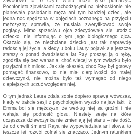
zawodowo to, o czym wielu może tylko pomarzyć.
Pochłonięta zjawiskami zachodzącymi na nieboskłonie nie
planowała posiadania męża ani tym bardziej dzieci, ale
jedna noc spędzona w objęciach poznanego na przyjęciu
mężczyzny sprawiła, że musiała zweryfikować swoje
poglądy. Mimo sprzeciwu ojca zdecydowała się urodzić
dziecko, nie informując o tym jego biologicznego ojca.
Okazało się, że niechciane dziecko jest tak naprawdę
radością jej życia, a kiedy u boku Laury pojawił się jeszcze
starszy o ponad dwadzieścia lat Ray prosząc ją o rękę,
zgodziła się bez wahania, choć więcej w tym związku było
przyjaźni niż miłości. Jak się okazało, choć Ray był gotowy
pomagać finansowo, to nie miał cierpliwości do małej
dziewczynki, nie można było też wymagać od niego
cieplejszych uczuć względem niej.
O tym jednak Laura zdała sobie dopiero sprawę wówczas,
kiedy w trakcie sesji z psychologiem wyszło na jaw fakt, iż
Emma boi się mężczyzn, że według niej są groźni i nie
wahają się podnosić głosu. Niestety sesje na które
uczęszcza dziewczynka nie zmieniają jej stanu – nie dość,
że od chwili śmierci Raya nie wypowiedziała ani słowa, to
jeszcze jej rozwój cofnął się znacząco. Jednym ratunkiem