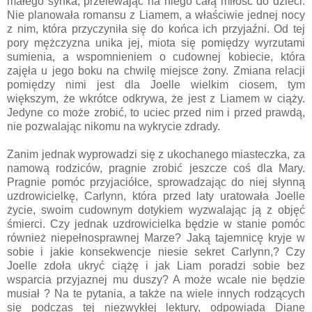
małego synka, przelewając na niego całą miłość do dzieci.
Nie planowała romansu z Liamem, a właściwie jednej nocy
z nim, która przyczyniła się do końca ich przyjaźni. Od tej
pory mężczyzna unika jej, miota się pomiędzy wyrzutami
sumienia, a wspomnieniem o cudownej kobiecie, która
zajęła u jego boku na chwilę miejsce żony. Zmiana relacji
pomiędzy nimi jest dla Joelle wielkim ciosem, tym
większym, że wkrótce odkrywa, że jest z Liamem w ciąży.
Jedyne co może zrobić, to uciec przed nim i przed prawdą,
nie pozwalając nikomu na wykrycie zdrady.
Zanim jednak wyprowadzi się z ukochanego miasteczka, za
namową rodziców, pragnie zrobić jeszcze coś dla Mary.
Pragnie pomóc przyjaciółce, sprowadzając do niej słynną
uzdrowicielkę, Carlynn, która przed laty uratowała Joelle
życie, swoim cudownym dotykiem wyzwalając ją z objęć
śmierci. Czy jednak uzdrowicielka będzie w stanie pomóc
również niepełnosprawnej Marze? Jaką tajemnicę kryje w
sobie i jakie konsekwencje niesie sekret Carlynn,? Czy
Joelle zdoła ukryć ciążę i jak Liam poradzi sobie bez
wsparcia przyjaznej mu duszy? A może wcale nie będzie
musiał ? Na te pytania, a także na wiele innych rodzących
się podczas tej niezwykłej lektury, odpowiada Diane