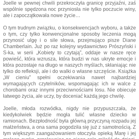
Joelle w pewnej chwili przekroczyła granicę przyjaźni, zaś
wspólnie spędzona noc przyniosła nie tylko poczucie winy,
ale i zapoczątkowała nowe życie…
O tym trudnym związku, o konsekwencjach wyboru, a także
o tym, czy tylko konwencjonalne sposoby leczenia mogą
przynosić ulgę i o sile słowa, przejmująco pisze Diane
Chamberlain. Już po raz kolejny wydawnictwo Prószyński i
S-ka, w serii „Kobiety to czytają”, oddaje w nasze ręce
powieść, która wzrusza, która budzi w nas ukryte emocje i
która pozostaje na długo w naszych myślach, skłaniając nie
tylko do refleksji, ale i do walki o własne szczęście. Książka
„W cieniu” spełni oczekiwania nawet najbardziej
wymagających czytelników, wspomagając ich w walce z
chorobami oraz innymi przeciwnościami losu. Nie obiecuje
łatwego życia, ale uczy, by doceniać każdą jego chwilę.
Joelle, młoda rozwódka, nigdy nie przypuszczała, że
kiedykolwiek będzie mogła tulić własne dziecko w
ramionach. Bezpłodność była główną przyczyną rozpadu jej
małżeństwa, a ona sama pogodziła się już z samotnością. Z
tym większym zaangażowaniem otoczyła opieką Marę i jej