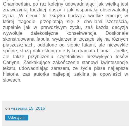
Chamberlain, po raz kolejny udowadniając, jak wielką jest
znawczynią ludzkiej duszy i jak wspaniałą obserwatorką
życia. „W cieniu” to książka budząca wielkie emocje, w
której tragedie przeplatają się z chwilami szczęścia,
zupełnie jak w prawdziwym życiu, zaś każda decyzja
wywołuje dalekosiężne konsekwencje. Doskonale
skonstruowana fabuła, wydarzenia toczące się na różnych
płaszczyznach, oddalone od siebie latami, ale niezwykle
spójne, służą nakreśleniu nie tylko dramatu Liama i Joelle,
ale także przybliżeniu czytelnikowi niezwykłych losów
Carlynn. Zaskakujące zakończenie stanowi kwintesencje
tekstu, udowadniając zarazem, że życie pisze najlepsze
historie, zaś autorka najlepiej zaklina te opowieści w
słowach.
on
września 15, 2016
Udostępnij