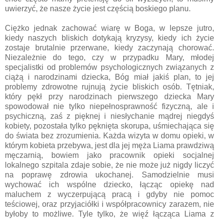
uwierzyć, że nasze życie jest częścią boskiego planu.
Ciężko jednak zachować wiarę w Boga, w lepsze jutro,
kiedy naszych bliskich dotykają kryzysy, kiedy ich życie
zostaje brutalnie przerwane, kiedy zaczynają chorować.
Niezależnie do tego, czy w przypadku Mary, młodej
specjalistki od problemów psychologicznych związanych z
ciążą i narodzinami dziecka, Bóg miał jakiś plan, to jej
problemy zdrowotne rujnują życie bliskich osób. Tętniak,
który pękł przy narodzinach pierwszego dziecka Mary
spowodował nie tylko niepełnosprawność fizyczną, ale i
psychiczną, zaś z pięknej i niesłychanie mądrej niegdyś
kobiety, pozostała tylko pęknięta skorupa, uśmiechająca się
do świata bez zrozumienia. Każda wizyta w domu opieki, w
którym kobieta przebywa, jest dla jej męża Liama prawdziwą
męczarnią, bowiem jako pracownik opieki socjalnej
lokalnego szpitala zdaje sobie, że nie może już nigdy liczyć
na poprawę zdrowia ukochanej. Samodzielnie musi
wychować ich wspólne dziecko, łącząc opiekę nad
maluchem z wyczerpującą pracą i gdyby nie pomoc
teściowej, oraz przyjaciółki i współpracownicy zarazem, nie
byłoby to możliwe. Tyle tylko, że więź łącząca Liama z