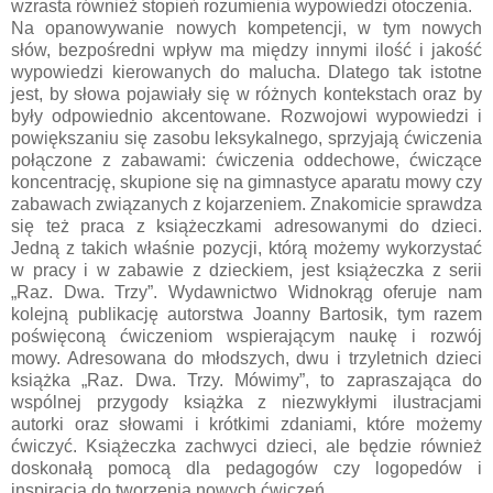
wzrasta również stopień rozumienia wypowiedzi otoczenia.
Na opanowywanie nowych kompetencji, w tym nowych
słów, bezpośredni wpływ ma między innymi ilość i jakość
wypowiedzi kierowanych do malucha. Dlatego tak istotne
jest, by słowa pojawiały się w różnych kontekstach oraz by
były odpowiednio akcentowane. Rozwojowi wypowiedzi i
powiększaniu się zasobu leksykalnego, sprzyjają ćwiczenia
połączone z zabawami: ćwiczenia oddechowe, ćwiczące
koncentrację, skupione się na gimnastyce aparatu mowy czy
zabawach związanych z kojarzeniem. Znakomicie sprawdza
się też praca z książeczkami adresowanymi do dzieci.
Jedną z takich właśnie pozycji, którą możemy wykorzystać
w pracy i w zabawie z dzieckiem, jest książeczka z serii
„Raz. Dwa. Trzy”. Wydawnictwo Widnokrąg oferuje nam
kolejną publikację autorstwa Joanny Bartosik, tym razem
poświęconą ćwiczeniom wspierającym naukę i rozwój
mowy. Adresowana do młodszych, dwu i trzyletnich dzieci
książka „Raz. Dwa. Trzy. Mówimy”, to zapraszająca do
wspólnej przygody książka z niezwykłymi ilustracjami
autorki oraz słowami i krótkimi zdaniami, które możemy
ćwiczyć. Książeczka zachwyci dzieci, ale będzie również
doskonałą pomocą dla pedagogów czy logopedów i
inspiracją do tworzenia nowych ćwiczeń.