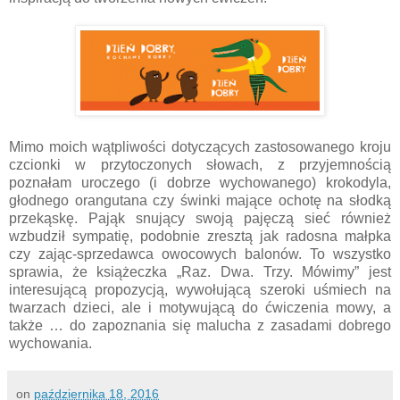
Mimo moich wątpliwości dotyczących zastosowanego kroju
czcionki w przytoczonych słowach, z przyjemnością
poznałam uroczego (i dobrze wychowanego) krokodyla,
głodnego orangutana czy świnki mające ochotę na słodką
przekąskę. Pająk snujący swoją pajęczą sieć również
wzbudził sympatię, podobnie zresztą jak radosna małpka
czy zając-sprzedawca owocowych balonów. To wszystko
sprawia, że książeczka „Raz. Dwa. Trzy. Mówimy” jest
interesującą propozycją, wywołującą szeroki uśmiech na
twarzach dzieci, ale i motywującą do ćwiczenia mowy, a
także … do zapoznania się malucha z zasadami dobrego
wychowania.
on
października 18, 2016