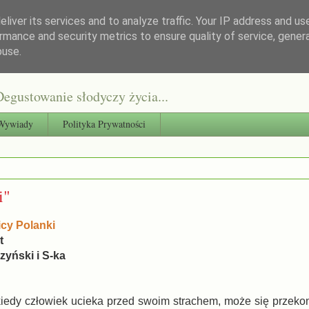
liver its services and to analyze traffic. Your IP address and us
rmance and security metrics to ensure quality of service, gene
buse.
egustowanie słodyczy życia...
Wywiady
Polityka Prywatności
i"
icy Polanki
t
yński i S-ka
 kiedy człowiek ucieka przed swoim strachem, może się przeko