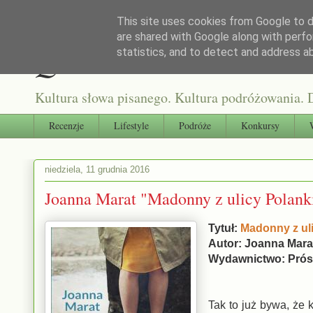
This site uses cookies from Google to de
are shared with Google along with perfo
Qultura słowa
statistics, and to detect and address a
Kultura słowa pisanego. Kultura podróżowania. D
Recenzje
Lifestyle
Podróże
Konkursy
niedziela, 11 grudnia 2016
Joanna Marat "Madonny z ulicy Polank
Tytuł:
Madonny z ul
Autor: Joanna Mara
Wydawnictwo: Prósz
Tak to już bywa, że