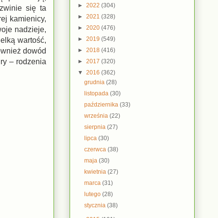
►
2022
(304)
zwinie się ta
►
2021
(328)
ej kamienicy,
►
2020
(476)
oje nadzieje,
►
2019
(549)
ielką wartość,
►
2018
(416)
 również dowód
ry – rodzenia
►
2017
(320)
▼
2016
(362)
grudnia
(28)
listopada
(30)
października
(33)
września
(22)
sierpnia
(27)
lipca
(30)
czerwca
(38)
maja
(30)
kwietnia
(27)
marca
(31)
lutego
(28)
stycznia
(38)