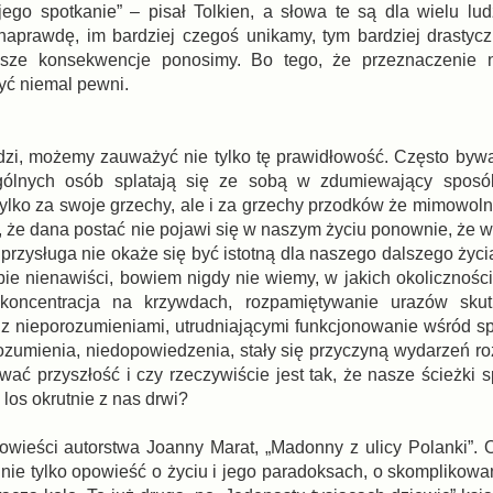
jego spotkanie” – pisał Tolkien, a słowa te są dla wielu lu
naprawdę, im bardziej czegoś unikamy, tym bardziej drastycz
ększe konsekwencje ponosimy. Bo tego, że przeznaczenie
yć niemal pewni.
dzi, możemy zauważyć nie tylko tę prawidłowość. Często byw
gólnych osób splatają się ze sobą w zdumiewający sposó
tylko za swoje grzechy, ale i za grzechy przodków że mimowoln
że dana postać nie pojawi się w naszym życiu ponownie, że w
rzysługa nie okaże się być istotną dla naszego dalszego życia
bie nienawiści, bowiem nigdy nie wiemy, w jakich okolicznośc
koncentracja na krzywdach, rozpamiętywanie urazów sk
e z nieporozumieniami, utrudniającymi funkcjonowanie wśród s
orozumienia, niedopowiedzenia, stały się przyczyną wydarzeń r
ać przyszłość i czy rzeczywiście jest tak, że nasze ścieżki s
 los okrutnie z nas drwi?
owieści autorstwa Joanny Marat, „Madonny z ulicy Polanki”.
nie tylko opowieść o życiu i jego paradoksach, o skomplikowa