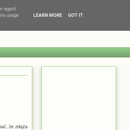
er-agent
rate usage
LEARN MORE
GOT IT
nać, że zdąża