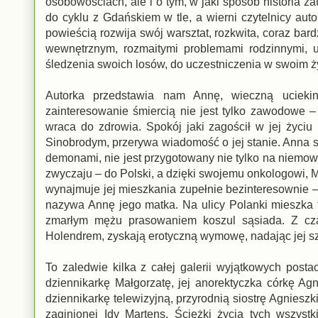
osobowościach, ale i o tym, w jaki sposób historia za
do cyklu z Gdańskiem w tle, a wierni czytelnicy aut
powieścią rozwija swój warsztat, rozkwita, coraz bar
wewnętrznym, rozmaitymi problemami rodzinnymi, u
śledzenia swoich losów, do uczestniczenia w swoim ż
Autorka przedstawia nam Annę, wieczną uciekini
zainteresowanie śmiercią nie jest tylko zawodowe – 
wraca do zdrowia. Spokój jaki zagościł w jej życ
Sinobrodym, przerywa wiadomość o jej stanie. Anna s
demonami, nie jest przygotowany nie tylko na niemowl
zwyczaju – do Polski, a dzięki swojemu onkologowi, 
wynajmuje jej mieszkania zupełnie bezinteresownie –
nazywa Annę jego matka. Na ulicy Polanki mieszka t
zmarłym mężu prasowaniem koszul sąsiada. Z cz
Holendrem, zyskają erotyczną wymowę, nadając jej sz
To zaledwie kilka z całej galerii wyjątkowych post
dziennikarkę Małgorzatę, jej anorektyczka córkę 
dziennikarkę telewizyjną, przyrodnią siostrę Agnieszk
zaginionej Idy Martens. Ścieżki życia tych wszystk