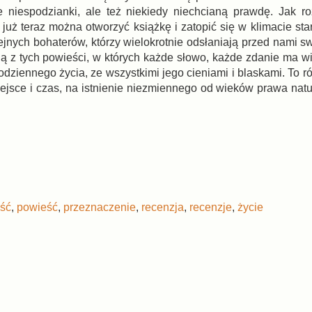
 niespodzianki, ale też niekiedy niechcianą prawdę. Jak ro
uż teraz można otworzyć książkę i zatopić się w klimacie star
jnych bohaterów, którzy wielokrotnie odsłaniają przed nami sw
dną z tych powieści, w których każde słowo, każde zdanie ma w
 codziennego życia, ze wszystkimi jego cieniami i blaskami. To
iejsce i czas, na istnienie niezmiennego od wieków prawa natu
ość
,
powieść
,
przeznaczenie
,
recenzja
,
recenzje
,
życie