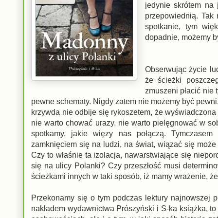
jedynie skrótem na 
przepowiednią. Tak 
spotkanie, tym wi
dopadnie, możemy b
Obserwując życie lu
że ścieżki poszcze
zmuszeni płacić nie 
pewne schematy. Nigdy zatem nie możemy być pewni, 
krzywda nie odbije się rykoszetem, że wyświadczona p
nie warto chować urazy, nie warto pielęgnować w so
spotkamy, jakie więzy nas połączą. Tymczasem 
zamknięciem się na ludzi, na świat, wiązać się moż
Czy to właśnie ta izolacja, nawarstwiające się niep
się na ulicy Polanki? Czy przeszłość musi determinow
ścieżkami innych w taki sposób, iż mamy wrażenie, że
Przekonamy się o tym podczas lektury najnowszej p
nakładem wydawnictwa Prószyński i S-ka książka, to 