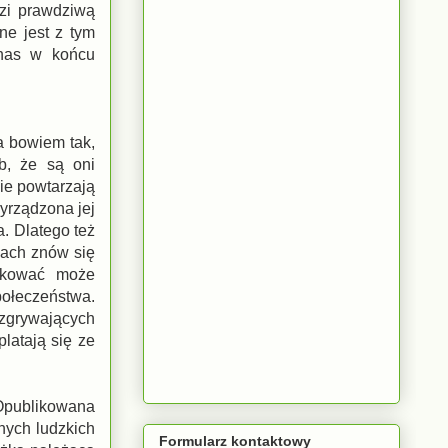
dzi prawdziwą
ne jest z tym
 nas w końcu
a bowiem tak,
b, że są oni
ie powtarzają
yrządzona jej
. Dlatego też
iach znów się
utkować może
połeczeństwa.
ozgrywających
platają się ze
 Opublikowana
nych ludzkich
Formularz kontaktowy