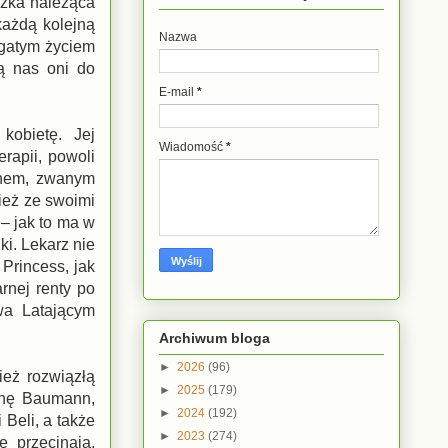
iążka należąca
każdą kolejną
Nazwa
bogatym życiem
ą nas oni do
E-mail
*
kobietę. Jej
Wiadomość
*
rapii, powoli
enem, zwanym
ież ze swoimi
 – jak to ma w
i. Lekarz nie
Princess, jak
rnej renty po
wa Latającym
Archiwum bloga
►
2026
(96)
ież rozwiązłą
►
2025
(179)
annę Baumann,
►
2024
(192)
 Beli, a także
►
2023
(274)
ę przecinają,