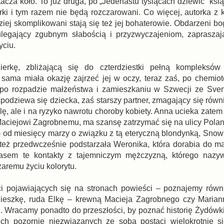
tacza koło. To już druga, po „Jedenastu tysiącach dziewic” ks
orki i tym razem nie będą rozczarowani. Co więcej, autorka z 
dziej skomplikowani stają się też jej bohaterowie. Obdarzeni 
legający zgubnym słabością i przyzwyczajeniom, zapraszaj
yciu.
erkę, zbliżającą się do czterdziestki pełną kompleksów 
sama miała okazję zajrzeć jej w oczy, teraz zaś, po chemiote
iu po rozpadzie małżeństwa i zamieszkaniu w Szwecji ze Sv
podziewa się dziecka, zaś starszy partner, zmagający się równ
ę, ale i na ryzyko nawrotu choroby kobiety. Anna ucieka zatem
Maciejowi Zagrobnemu, ma szansę zatrzymać się na ulicy Polank
 od miesięcy marzy o związku z tą eteryczną blondynką, Snow 
eż przedwcześnie podstarzała Weronika, która dorabia do ma
asem te kontakty z tajemniczym mężczyzną, którego nazy
aremu życiu kolorytu.
aci pojawiających się na stronach powieści – poznajemy równ
Agnieszkę, ruda Elkę – krewną Macieja Zagrobnego czy Mari
i. Wracamy ponadto do przeszłości, by poznać historię Żydówki
ich pozornie niezwiązanych ze sobą postaci wielokrotnie si