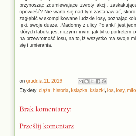
przynosząc zdumiewające zwroty akcji, zaskakujące
opowieść? Nie warto się nad tym zastanawiać, skoro j
zagłębić w skomplikowane ludzkie losy, poznając kole
lęki, swoje dusze. „Madonny z ulicy Polanki” jest je
których fabuła jest niczym innym, jak tylko portretem
na przewrotność losu, na to, iż wszystko ma swoje m
się i umierania.
on
grudnia 11, 2016
Etykiety:
ciąża
,
historia
,
książka
,
książki
,
los
,
losy
,
mił
Brak komentarzy:
Prześlij komentarz