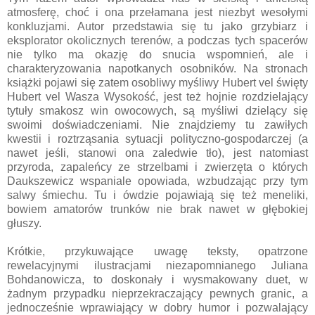
atmosferę, choć i ona przełamana jest niezbyt wesołymi
konkluzjami. Autor przedstawia się tu jako grzybiarz i
eksplorator okolicznych terenów, a podczas tych spacerów
nie tylko ma okazję do snucia wspomnień, ale i
charakteryzowania napotkanych osobników. Na stronach
książki pojawi się zatem osobliwy myśliwy Hubert vel święty
Hubert vel Wasza Wysokość, jest też hojnie rozdzielający
tytuły smakosz win owocowych, są myśliwi dzielący się
swoimi doświadczeniami. Nie znajdziemy tu zawiłych
kwestii i roztrząsania sytuacji polityczno-gospodarczej (a
nawet jeśli, stanowi ona zaledwie tło), jest natomiast
przyroda, zapaleńcy ze strzelbami i zwierzęta o których
Daukszewicz wspaniale opowiada, wzbudzając przy tym
salwy śmiechu. Tu i ówdzie pojawiają się też meneliki,
bowiem amatorów trunków nie brak nawet w głębokiej
głuszy.
Krótkie, przykuwające uwagę teksty, opatrzone
rewelacyjnymi ilustracjami niezapomnianego Juliana
Bohdanowicza, to doskonały i wysmakowany duet, w
żadnym przypadku nieprzekraczający pewnych granic, a
jednocześnie wprawiający w dobry humor i pozwalający