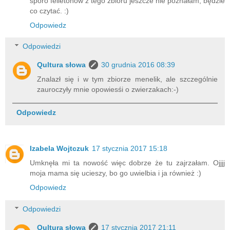
sporo felietonów z tego zbioru jeszcze nie poznałam, będzie
co czytać. :)
Odpowiedz
Odpowiedzi
Qultura słowa
30 grudnia 2016 08:39
Znalazł się i w tym zbiorze menelik, ale szczególnie
zauroczyły mnie opowiesśi o zwierzakach:-)
Odpowiedz
Izabela Wojtczuk
17 stycznia 2017 15:18
Umknęła mi ta nowość więc dobrze że tu zajrzałam. Ojjjj
moja mama się ucieszy, bo go uwielbia i ja również :)
Odpowiedz
Odpowiedzi
Qultura słowa
17 stycznia 2017 21:11