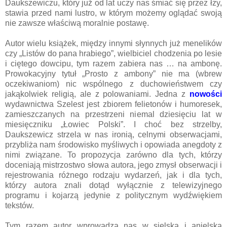
Daukszewiczu, który już od lat uczy nas śmiać się przez łzy,
stawia przed nami lustro, w którym możemy oglądać swoją
nie zawsze właściwą moralnie postawę.
Autor wielu książek, między innymi słynnych już menelików
czy „Listów do pana hrabiego”, wielbiciel chodzenia po lesie
i ciętego dowcipu, tym razem zabiera nas … na ambonę.
Prowokacyjny tytuł „Prosto z ambony” nie ma (wbrew
oczekiwaniom) nic wspólnego z duchowieństwem czy
jakąkolwiek religią, ale z polowaniami. Jedna z
nowości
wydawnictwa Szelest jest zbiorem felietonów i humoresek,
zamieszczanych na przestrzeni niemal dziesięciu lat w
miesięczniku „Łowiec Polski”. I choć bez strzelby,
Daukszewicz strzela w nas ironią, celnymi obserwacjami,
przybliża nam środowisko myśliwych i opowiada anegdoty z
nimi związane. To propozycja zarówno dla tych, którzy
doceniają mistrzostwo słowa autora, jego zmysł obserwacji i
rejestrowania różnego rodzaju wydarzeń, jak i dla tych,
którzy autora znali dotąd wyłącznie z telewizyjnego
programu i kojarzą jedynie z politycznym wydźwiękiem
tekstów.
Tym razem autor wprowadza nas w sielską i anielską