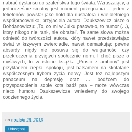
nabrać dystansu do szaleństwa tego świata. Wzruszający, a
jednocześnie smutny jest moment pożegnania – jeden z
felietonów powstał jako hołd dla ilustratora i wieloletniego
współpracownika, przyjaciela autora. Daukszewicz pisze o
Bohdanowiczu: „To, co mi w Julku pasowało, to humor (…),
który nikogo nie ranił, nie obrażał”. Te same słowa można
odnieść do twórczości autora, który nawet przedstawiając
świat w krzywym zwierciadle, nawet demaskując pewne
absurdy, nigdy nie posuwa się do wulgarności czy
przekroczenia przyjętych społecznie norm. I choć pisze o
myśliwych, to w istocie książka „Prosto z ambony” jest
przykładem ciepła, spokoju, jest balsamem na skołatane
współczesnym trybem życia nerwy. Jest też najlepszym
panaceum na depresję oraz … bodźcem do
przysposobienia sobie kota bądź psa – może wówczas
nieco humoru Daukszewicza wniesiemy do swojego
codziennego życia.
on
grudnia 29, 2016
Udostępnij