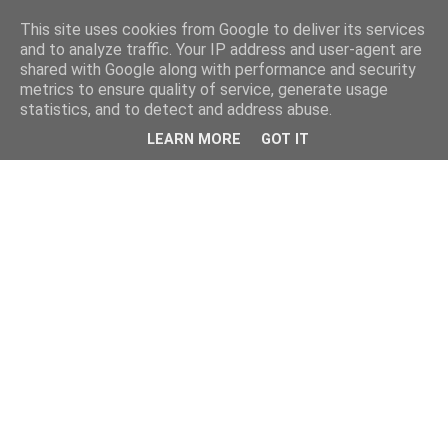
This site uses cookies from Google to deliver its services
and to analyze traffic. Your IP address and user-agent are
shared with Google along with performance and security
metrics to ensure quality of service, generate usage
statistics, and to detect and address abuse.
LEARN MORE
GOT IT