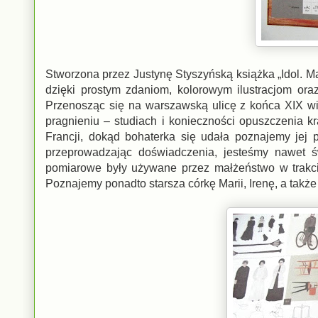
Stworzona przez Justynę Styszyńską książka „Idol. M
dzięki prostym zdaniom, kolorowym ilustracjom or
Przenosząc się na warszawską ulicę z końca XIX wie
pragnieniu – studiach i konieczności opuszczenia k
Francji, dokąd bohaterka się udała poznajemy jej 
przeprowadzając doświadczenia, jesteśmy nawet św
pomiarowe były używane przez małżeństwo w trakc
Poznajemy ponadto starsza córkę Marii, Irenę, a takż