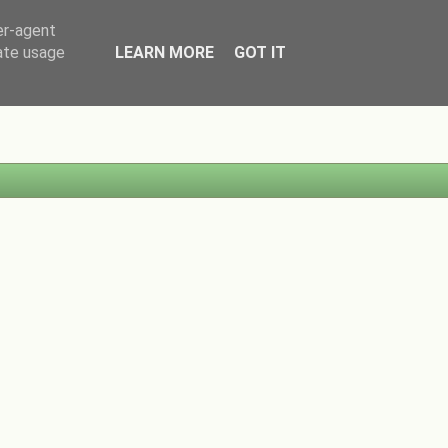
er-agent
rate usage
LEARN MORE
GOT IT