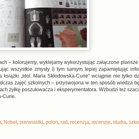
ach – kolorujemy, wyklejamy wykorzystując załączone plansze 
ując wszystkie zmysły (i tym samym lepiej zapamiętując infor
książki „Idol. Maria Skłodowska-Curie” wciągnie nie tylko dzi
podczas zajęć szkolnych – przyswojona w ten sposób wiedza bę
ciach żyłkę poszukiwacza i eksperymentatora. Wzbudzi też szac
a-Curie.
a
,
Nobel
,
pierwiastki
,
polon
,
rad
,
recenzja
,
recenzje
,
studia
,
szko