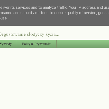
liver its services and to analyze traffic. Your IP address and us
rmance and security metrics to ensure quality of service, gene
buse.
egustowanie słodyczy życia...
Wywiady
Polityka Prywatności