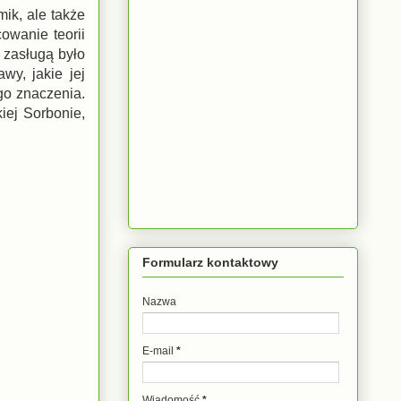
ik, ale także
owanie teorii
 zasługą było
wy, jakie jej
ego znaczenia.
kiej Sorbonie,
Formularz kontaktowy
Nazwa
E-mail
*
Wiadomość
*