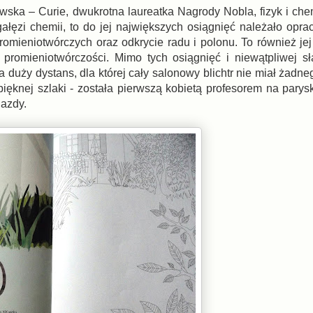
ska – Curie, dwukrotna laureatka Nagrody Nobla, fizyk i chem
ałęzi chemii, to do jej największych osiągnięć należało oprac
romieniotwórczych oraz odkrycie radu i polonu. To również jej
omieniotwórczości. Mimo tych osiągnięć i niewątpliwej sła
ta duży dystans, dla której cały salonowy blichtr nie miał żadn
pięknej szlaki - została pierwszą kobietą profesorem na parys
jazdy.