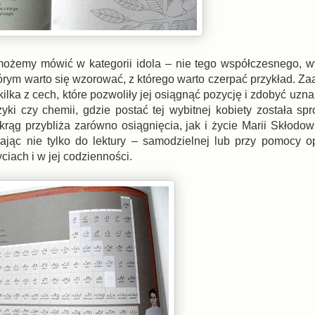
 możemy mówić w kategorii idola – nie tego współczesnego,
którym warto się wzorować, z którego warto czerpać przykład. 
 kilka z cech, które pozwoliły jej osiągnąć pozycję i zdobyć uznan
zyki czy chemii, gdzie postać tej wybitnej kobiety została s
rąg przybliża zarówno osiągnięcia, jak i życie Marii Skłodow
cając nie tylko do lektury – samodzielnej lub przy pomocy 
ciach i w jej codzienności.