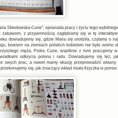
aria Skłodowska-Curie”, opowiada pracy i życiu tego wybitneg
az zabawom, z przyjemnością zagłębiamy się w tę interakty
ku dowiadujemy się, gdzie Maria się urodziła, czytamy o na
raju, bowiem na ziemiach polskich kobietom nie było wolno 
przyszłego męża, Piotra Curie, wspólnie z nimi pracujemy w
iadkami odkrycia polonu i radu. Dowiadujemy się też, jak
ie swych prac, a nawet mamy okazję przeprowadzić własny 
e przekonujemy się, jak znaczący wkład miała fizyczka w pomoc