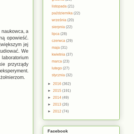
listopada
(21)
października
(22)
września
(20)
sierpnia
(22)
o naukowca, a
lipca
(28)
wną opowieść.
czerwca
(29)
jwiększym jej
maja
(31)
studiować. We
kwietnia
(37)
 laboratorium
marca
(23)
ie przyrządy
lutego
(27)
eksperyment.
stycznia
(32)
 żołnierzom.
►
2016
(362)
►
2015
(191)
►
2014
(49)
►
2013
(26)
►
2012
(74)
Facebook