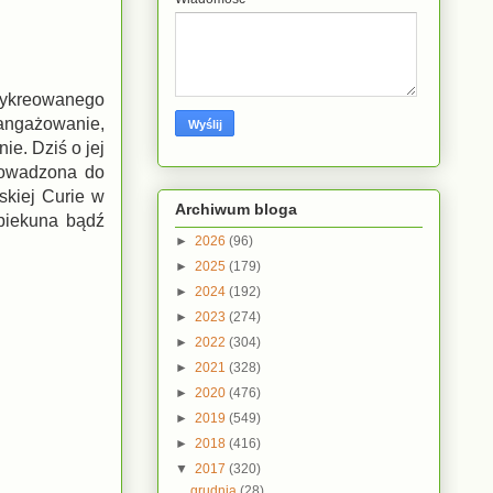
 wykreowanego
Zaangażowanie,
ie. Dziś o jej
prowadzona do
skiej Curie w
Archiwum bloga
opiekuna bądź
►
2026
(96)
►
2025
(179)
►
2024
(192)
►
2023
(274)
►
2022
(304)
►
2021
(328)
►
2020
(476)
►
2019
(549)
►
2018
(416)
▼
2017
(320)
grudnia
(28)