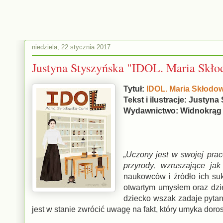
niedziela, 22 stycznia 2017
Justyna Styszyńska "IDOL. Maria Skło
Tytuł:
IDOL. Maria Skłodo
Tekst i ilustracje: Justyn
Wydawnictwo: Widnokrąg
„Uczony jest w swojej prac
przyrody, wzruszające ja
naukowców i źródło ich su
otwartym umysłem oraz dzi
dziecko wszak zadaje pytani
jest w stanie zwrócić uwagę na fakt, który umyka d