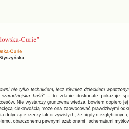
dowska-Curie"
wska-Curie
a Styszyńska
owni nie tylko technikiem, lecz również dzieckiem wpatrzon
k czarodziejska baśń”
– to zdanie doskonale pokazuje spe
kcesów. Nie wystarczy gruntowna wiedza, bowiem dopiero jej
ecięcą ciekawością może ona zaowocować prawdziwymi odkry
a dotyczące rzeczy tak oczywistych, że nigdy niezgłębionych, 
orosłemu, obarczonemu pewnymi szablonami i schematami myślo