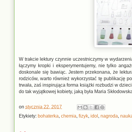
W trakcie lektury czynnie uczestniczymy w wydarzeni
łączymy kropki i eksperymentujemy, nie tylko angaż
doskonale się bawiąc. Jestem przekonana, że lektura 
rodziców, warto również wykorzystać tę publikację 
trwała, zaś inspirująca forma książki rozbudzi w dzie
do tak wyjątkowej kobiety, jaką była Maria Skłodowsk
on
stycznia 22, 2017
Etykiety:
bohaterka
,
chemia
,
fizyk
,
idol
,
nagroda
,
nauk