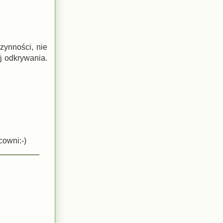
zynności, nie
ej odkrywania.
cowni:-)