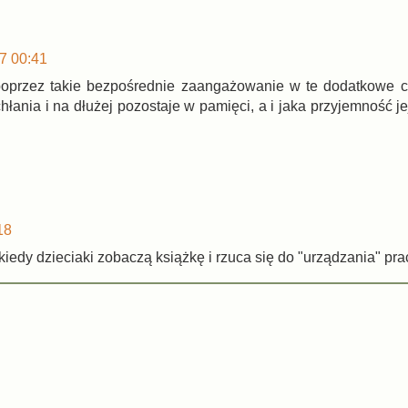
7 00:41
 poprzez takie bezpośrednie zaangażowanie w te dodatkowe c
hłania i na dłużej pozostaje w pamięci, a i jaka przyjemność j
18
kiedy dzieciaki zobaczą książkę i rzuca się do "urządzania" pra