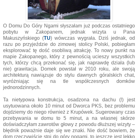
O Domu Do Góry Ngami słyszałam już podczas ostatniego
pobytu w Zakopanem, jednak wizyta u Pana
Makuszyńskiego (
TU
) wówczas wygrała. Dziś jednak, od
razu po przyjeździe do zimowej stolicy Polski, pobiegłam
eksplorować tę dość osobliwą atrakcję. To nowy punkt na
mapie Zakopanego, który z pewnością ucieszy wszystkich
tych, którzy chcą przekonać się, jak naprawdę działa (lub
nie) grawitacja. Domek powstał w 2010 roku, ale swoją
architekturą nawiązuje do stylu dawnych góralskich chat,
wyróżniając się na tle współczesnych domków
jednorodzinnych.
Ta nietypowa konstrukcja, osadzona na dachu (!) jest
usytuowana około 10 minut od Dworca PKS, bez problemu
dojdziemy do niego również z Krupówek. Sugerowany czas
przebywania w domu to 5 minut, a na własnej skórze
doświadczyłam zawrotów głowy z powodu dłuższej wizyty –
błędnik poważnie daje się we znaki. Nie dość bowiem, że
dom rzeczywiście stoi do góry nogami, to jeszcze jest lekko