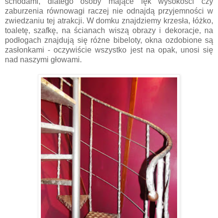
schodami, dlatego osoby mające lęk wysokości czy
zaburzenia równowagi raczej nie odnajdą przyjemności w
zwiedzaniu tej atrakcji. W domku znajdziemy krzesła, łóżko,
toaletę, szafkę, na ścianach wiszą obrazy i dekoracje, na
podłogach znajdują się różne bibeloty, okna ozdobione są
zasłonkami - oczywiście wszystko jest na opak, unosi się
nad naszymi głowami.