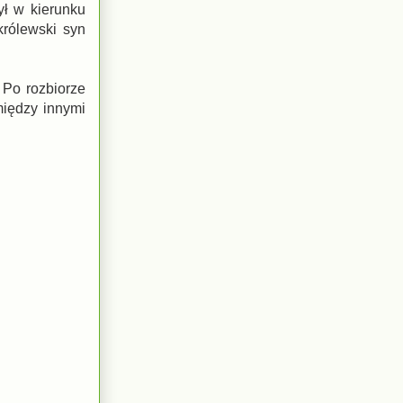
ył w kierunku
królewski syn
 Po rozbiorze
 między innymi