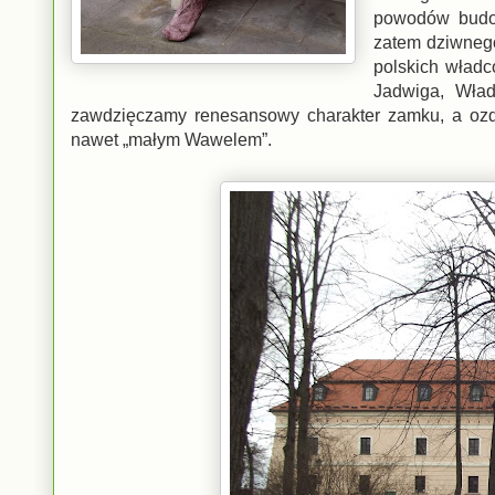
powodów budow
zatem dziwnego
polskich władc
Jadwiga, Wład
zawdzięczamy renesansowy charakter zamku, a oz
nawet „małym Wawelem”.