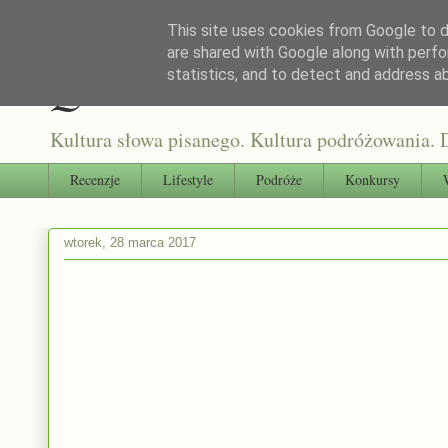
This site uses cookies from Google to de
are shared with Google along with perfo
Qultura słowa
statistics, and to detect and address a
Kultura słowa pisanego. Kultura podróżowania. D
Recenzje
Lifestyle
Podróże
Konkursy
wtorek, 28 marca 2017