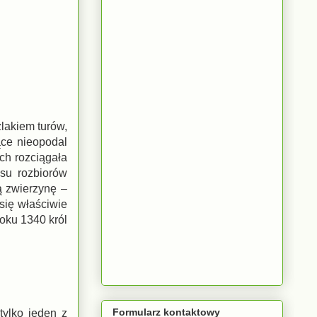
zlakiem turów,
ące nieopodal
ch rozciągała
su rozbiorów
ą zwierzynę –
 się właściwie
oku 1340 król
Formularz kontaktowy
tylko jeden z