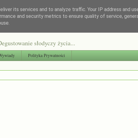
liver its services and to analyze traffic. Your IP address and us
rmance and security metrics to ensure quality of service, gene
buse.
egustowanie słodyczy życia...
Wywiady
Polityka Prywatności