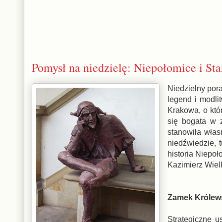
Pomysł na niedzielę: Niepołomice i Sta
Niedzielny pora
legend i modli
Krakowa, o któ
się bogata w 
stanowiła włas
niedźwiedzie, t
historia Niepo
Kazimierz Wiel
Zamek Królew
Strategiczne u