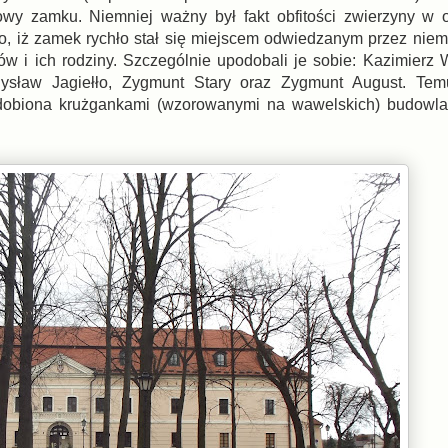
y zamku. Niemniej ważny był fakt obfitości zwierzyny w ok
, iż zamek rychło stał się miejscem odwiedzanym przez niem
ów i ich rodziny. Szczególnie upodobali je sobie: Kazimierz W
ysław Jagiełło, Zygmunt Stary oraz Zygmunt August. Tem
dobiona krużgankami (wzorowanymi na wawelskich) budowla