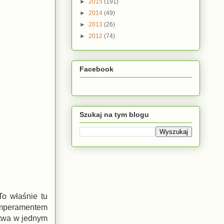
►
2015
(191)
►
2014
(49)
►
2013
(26)
►
2012
(74)
Facebook
Szukaj na tym blogu
To właśnie tu
emperamentem
ctwa w jednym