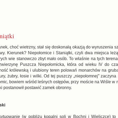
niątki
nek, choć wietrzny, stał się doskonałą okazją do wyruszenia s
twy. Kierunek? Niepołomice i Staniątki, czyli dwa miejsca leż
rych wie stanowczo zbyt mało osób. To właśnie na tych terena
zwierzynę Puszcza Niepołomicka, która od wieku IV do cza
ność królewską i ulubiony teren polowań monarchów na grub
ury, żubry, łosie i wilki. Od tej puszczy „niepołomnej” zaczyna
łomic, bowiem wśród leśnych ostępów, przy moście na Wiśle w r
ki postanowił postawić zamek obronny.
ski
sytuowanie (w pobliżu kopalni soli w Bochni i Wieliczce) to 