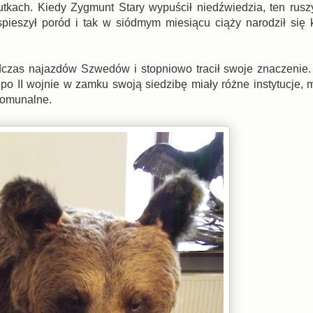
skutkach. Kiedy Zygmunt Stary wypuścił niedźwiedzia, ten rusz
spieszył poród i tak w siódmym miesiącu ciąży narodził się 
czas najazdów Szwedów i stopniowo tracił swoje znaczenie.
i po II wojnie w zamku swoją siedzibę miały różne instytucje,
komunalne.