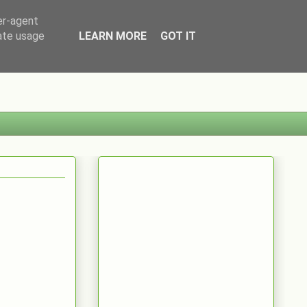
er-agent
rate usage
LEARN MORE
GOT IT