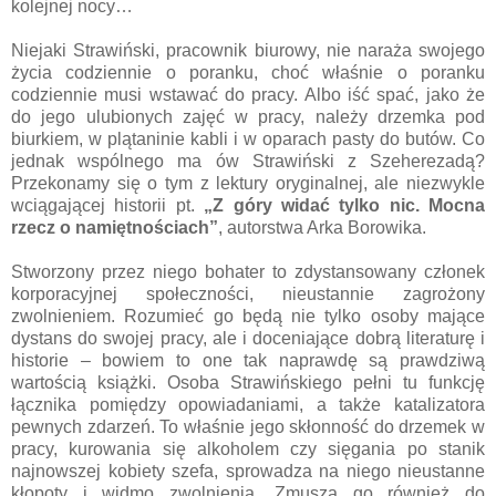
kolejnej nocy…
Niejaki Strawiński, pracownik biurowy, nie naraża swojego
życia codziennie o poranku, choć właśnie o poranku
codziennie musi wstawać do pracy. Albo iść spać, jako że
do jego ulubionych zajęć w pracy, należy drzemka pod
biurkiem, w plątaninie kabli i w oparach pasty do butów. Co
jednak wspólnego ma ów Strawiński z Szeherezadą?
Przekonamy się o tym z lektury oryginalnej, ale niezwykle
wciągającej historii pt.
„Z góry widać tylko nic. Mocna
rzecz o namiętnościach”
, autorstwa Arka Borowika.
Stworzony przez niego bohater to zdystansowany członek
korporacyjnej społeczności, nieustannie zagrożony
zwolnieniem. Rozumieć go będą nie tylko osoby mające
dystans do swojej pracy, ale i doceniające dobrą literaturę i
historie – bowiem to one tak naprawdę są prawdziwą
wartością książki. Osoba Strawińskiego pełni tu funkcję
łącznika pomiędzy opowiadaniami, a także katalizatora
pewnych zdarzeń. To właśnie jego skłonność do drzemek w
pracy, kurowania się alkoholem czy sięgania po stanik
najnowszej kobiety szefa, sprowadza na niego nieustanne
kłopoty i widmo zwolnienia. Zmusza go również do