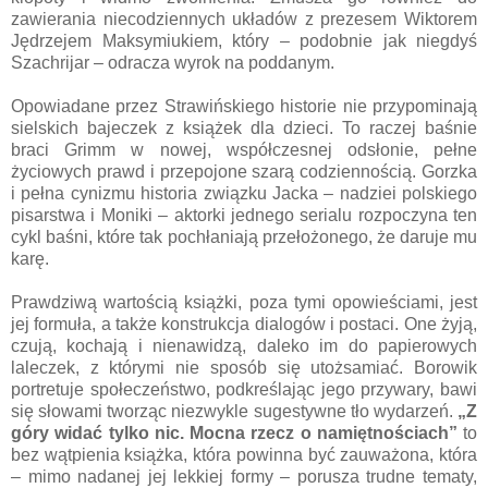
zawierania niecodziennych układów z prezesem Wiktorem
Jędrzejem Maksymiukiem, który – podobnie jak niegdyś
Szachrijar – odracza wyrok na poddanym.
Opowiadane przez Strawińskiego historie nie przypominają
sielskich bajeczek z książek dla dzieci. To raczej baśnie
braci Grimm w nowej, współczesnej odsłonie, pełne
życiowych prawd i przepojone szarą codziennością. Gorzka
i pełna cynizmu historia związku Jacka – nadziei polskiego
pisarstwa i Moniki – aktorki jednego serialu rozpoczyna ten
cykl baśni, które tak pochłaniają przełożonego, że daruje mu
karę.
Prawdziwą wartością książki, poza tymi opowieściami, jest
jej formuła, a także konstrukcja dialogów i postaci. One żyją,
czują, kochają i nienawidzą, daleko im do papierowych
laleczek, z którymi nie sposób się utożsamiać. Borowik
portretuje społeczeństwo, podkreślając jego przywary, bawi
się słowami tworząc niezwykle sugestywne tło wydarzeń.
„Z
góry widać tylko nic. Mocna rzecz o namiętnościach”
to
bez wątpienia książka, która powinna być zauważona, która
– mimo nadanej jej lekkiej formy – porusza trudne tematy,