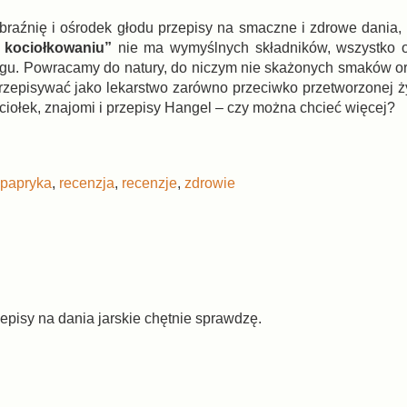
braźnię i ośrodek głodu przepisy na smaczne i zdrowe dania, 
 kociołkowaniu”
nie ma wymyślnych składników, wszystko op
gu. Powracamy do natury, do niczym nie skażonych smaków oraz
rzepisywać jako lekarstwo zarówno przeciwko przetworzonej ży
ołek, znajomi i przepisy Hangel – czy można chcieć więcej?
papryka
,
recenzja
,
recenzje
,
zdrowie
rzepisy na dania jarskie chętnie sprawdzę.