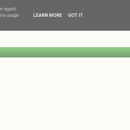
er-agent
rate usage
LEARN MORE
GOT IT