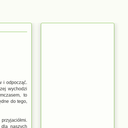
 i odpocząć.
rzej wychodzi
ymczasem, to
ędne do tego,
 przyjaciółmi.
 dla naszych