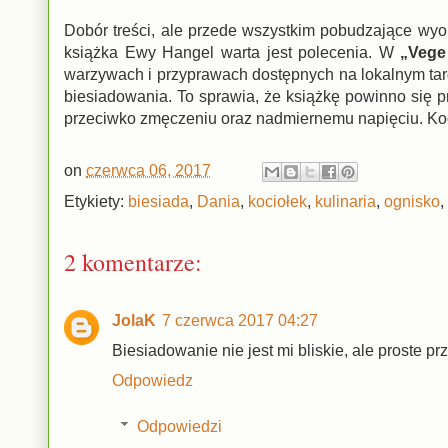
Dobór treści, ale przede wszystkim pobudzające wyo
książka Ewy Hangel warta jest polecenia. W
„Vege
warzywach i przyprawach dostępnych na lokalnym tar
biesiadowania. To sprawia, że książkę powinno się p
przeciwko zmęczeniu oraz nadmiernemu napięciu. Koci
on
czerwca 06, 2017
Etykiety:
biesiada
,
Dania
,
kociołek
,
kulinaria
,
ognisko
,
2 komentarze:
JolaK
7 czerwca 2017 04:27
Biesiadowanie nie jest mi bliskie, ale proste p
Odpowiedz
Odpowiedzi