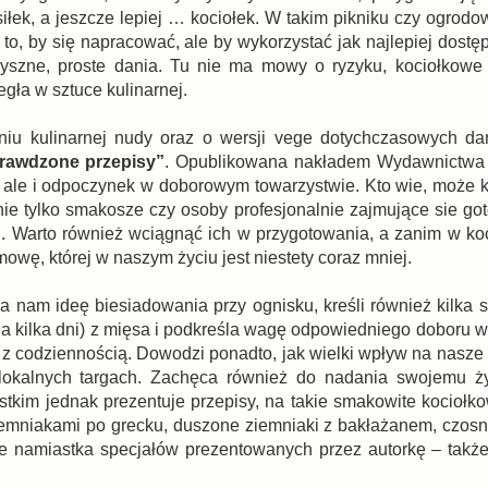
iłek, a jeszcze lepiej … kociołek. W takim pikniku czy ogrodo
to, by się napracować, ale by wykorzystać jak najlepiej dostę
pyszne, proste dania. Tu nie ma mowy o ryzyku, kociołkowe
egła w sztuce kulinarnej.
aniu kulinarnej nudy oraz o wersji vege dotychczasowych d
prawdzone przepisy”
. Opublikowana nakładem Wydawnictwa
ad, ale i odpoczynek w doborowym towarzystwie. Kto wie, może 
 nie tylko smakosze czy osoby profesjonalnie zajmujące sie go
h. Warto również wciągnąć ich w przygotowania, a zanim w ko
mowę, której w naszym życiu jest niestety coraz mniej.
ża nam ideę biesiadowania przy ognisku, kreśli również kilka
na kilka dni) z mięsa i podkreśla wagę odpowiedniego doboru 
 z codziennością. Dowodzi ponadto, jak wielki wpływ na nasze
lokalnych targach. Zachęca również do nadania swojemu ży
stkim jednak prezentuje przepisy, na takie smakowite kociołko
ziemniakami po grecku, duszone ziemniaki z bakłażanem, czos
e namiastka specjałów prezentowanych przez autorkę – także