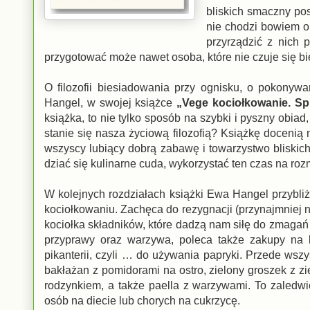
bliskich smaczny pos
nie chodzi bowiem o 
przyrządzić z nich 
przygotować może nawet osoba, które nie czuje się bi
O filozofii biesiadowania przy ognisku, o pokonyw
Hangel, w swojej książce
„Vege kociołkowanie. S
książka, to nie tylko sposób na szybki i pyszny obi
stanie się nasza życiową filozofią? Książkę docenią
wszyscy lubiący dobrą zabawę i towarzystwo bliskic
dziać się kulinarne cuda, wykorzystać ten czas na roz
W kolejnych rozdziałach książki Ewa Hangel przybli
kociołkowaniu. Zachęca do rezygnacji (przynajmniej 
kociołka składników, które dadzą nam siłę do zmagań
przyprawy oraz warzywa, poleca także zakupy na 
pikanterii, czyli … do używania papryki. Przede wszy
bakłażan z pomidorami na ostro, zielony groszek z 
rodzynkiem, a także paella z warzywami. To zaledwi
osób na diecie lub chorych na cukrzycę.