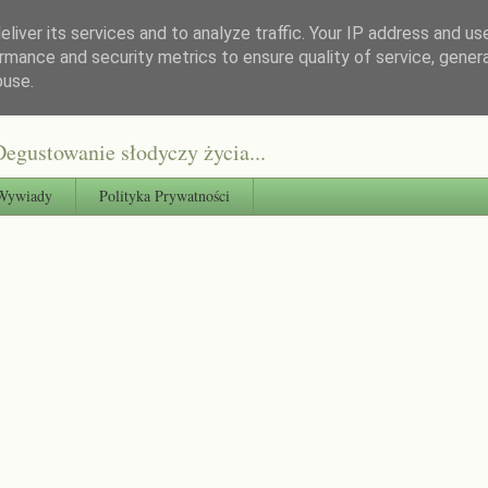
liver its services and to analyze traffic. Your IP address and us
rmance and security metrics to ensure quality of service, gene
buse.
egustowanie słodyczy życia...
Wywiady
Polityka Prywatności