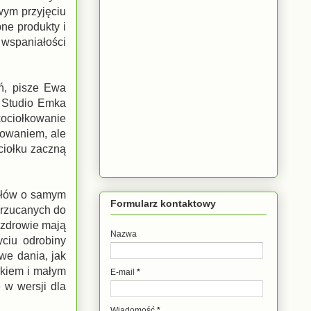
wym przyjęciu
pne produkty i
 wspaniałości
ań, pisze Ewa
 Studio Emka
kociołkowanie
towaniem, ale
ciołku zaczną
 słów o samym
Formularz kontaktowy
wrzucanych do
 zdrowie mają
Nazwa
ciu odrobiny
we dania, jak
nkiem i małym
E-mail
*
 w wersji dla
Wiadomość
*