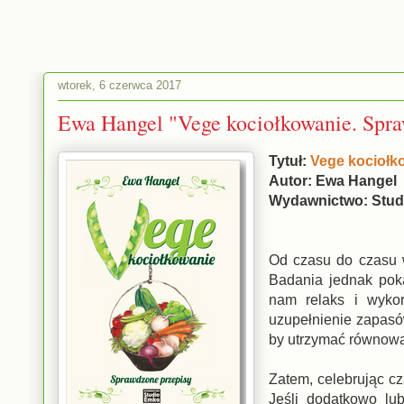
wtorek, 6 czerwca 2017
Ewa Hangel "Vege kociołkowanie. Spr
Tytuł:
Vege kociołk
Autor: Ewa Hangel
Wydawnictwo: Stu
Od czasu do czasu 
Badania jednak poka
nam relaks i wyko
uzupełnienie zapasów
by utrzymać równowa
Zatem, celebrując cz
Jeśli dodatkowo lu