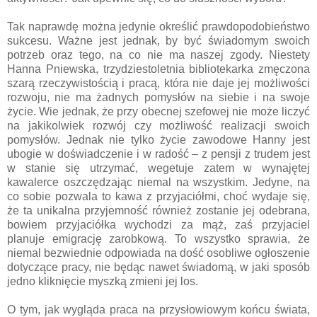
Tak naprawdę można jedynie określić prawdopodobieństwo
sukcesu. Ważne jest jednak, by być świadomym swoich
potrzeb oraz tego, na co nie ma naszej zgody. Niestety
Hanna Pniewska, trzydziestoletnia bibliotekarka zmęczona
szarą rzeczywistością i pracą, która nie daje jej możliwości
rozwoju, nie ma żadnych pomysłów na siebie i na swoje
życie. Wie jednak, że przy obecnej szefowej nie może liczyć
na jakikolwiek rozwój czy możliwość realizacji swoich
pomysłów. Jednak nie tylko życie zawodowe Hanny jest
ubogie w doświadczenie i w radość – z pensji z trudem jest
w stanie się utrzymać, wegetuje zatem w wynajętej
kawalerce oszczędzając niemal na wszystkim. Jedyne, na
co sobie pozwala to kawa z przyjaciółmi, choć wydaje się,
że ta unikalna przyjemność również zostanie jej odebrana,
bowiem przyjaciółka wychodzi za mąż, zaś przyjaciel
planuje emigrację zarobkową. To wszystko sprawia, że
niemal bezwiednie odpowiada na dość osobliwe ogłoszenie
dotyczące pracy, nie będąc nawet świadomą, w jaki sposób
jedno kliknięcie myszką zmieni jej los.
O tym, jak wygląda praca na przysłowiowym końcu świata,