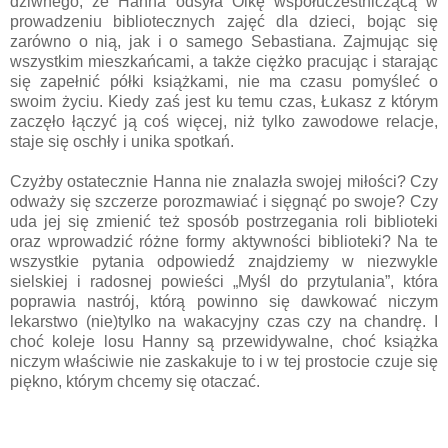
dziwnego, że Hanna odsyła Olkę współuczestniczącą w
prowadzeniu bibliotecznych zajęć dla dzieci, bojąc się
zarówno o nią, jak i o samego Sebastiana. Zajmując się
wszystkim mieszkańcami, a także ciężko pracując i starając
się zapełnić półki książkami, nie ma czasu pomyśleć o
swoim życiu. Kiedy zaś jest ku temu czas, Łukasz z którym
zaczęło łączyć ją coś więcej, niż tylko zawodowe relacje,
staje się oschły i unika spotkań.
Czyżby ostatecznie Hanna nie znalazła swojej miłości? Czy
odważy się szczerze porozmawiać i sięgnąć po swoje? Czy
uda jej się zmienić też sposób postrzegania roli biblioteki
oraz wprowadzić różne formy aktywności biblioteki? Na te
wszystkie pytania odpowiedź znajdziemy w niezwykle
sielskiej i radosnej powieści „Myśl do przytulania”, która
poprawia nastrój, którą powinno się dawkować niczym
lekarstwo (nie)tylko na wakacyjny czas czy na chandrę. I
choć koleje losu Hanny są przewidywalne, choć książka
niczym właściwie nie zaskakuje to i w tej prostocie czuje się
piękno, którym chcemy się otaczać.