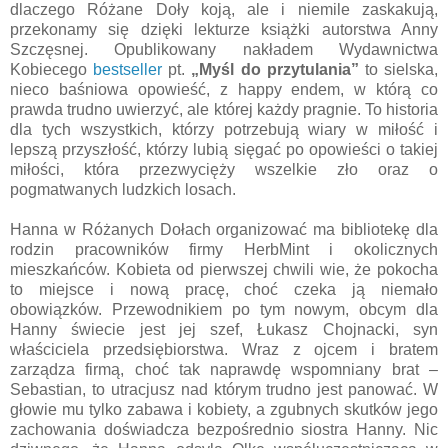
dlaczego Różane Doły koją, ale i niemile zaskakują,
przekonamy się dzięki lekturze książki autorstwa Anny
Szczęsnej. Opublikowany nakładem Wydawnictwa
Kobiecego
bestseller
pt.
„Myśl do przytulania”
to sielska,
nieco baśniowa opowieść, z happy endem, w którą co
prawda trudno uwierzyć, ale której każdy pragnie. To historia
dla tych wszystkich, którzy potrzebują wiary w miłość i
lepszą przyszłość, którzy lubią sięgać po opowieści o takiej
miłości, która przezwycięży wszelkie zło oraz o
pogmatwanych ludzkich losach.
Hanna w Różanych Dołach organizować ma bibliotekę dla
rodzin pracowników firmy HerbMint i okolicznych
mieszkańców. Kobieta od pierwszej chwili wie, że pokocha
to miejsce i nową pracę, choć czeka ją niemało
obowiązków. Przewodnikiem po tym nowym, obcym dla
Hanny świecie jest jej szef, Łukasz Chojnacki, syn
właściciela przedsiębiorstwa. Wraz z ojcem i bratem
zarządza firmą, choć tak naprawdę wspomniany brat –
Sebastian, to utracjusz nad którym trudno jest panować. W
głowie mu tylko zabawa i kobiety, a zgubnych skutków jego
zachowania doświadcza bezpośrednio siostra Hanny. Nic