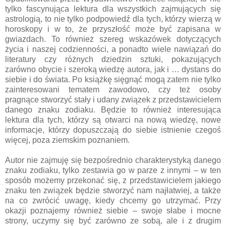
tylko fascynująca lektura dla wszystkich zajmujących się
astrologią, to nie tylko podpowiedź dla tych, którzy wierzą w
horoskopy i w to, że przyszłość może być zapisana w
gwiazdach. To również szereg wskazówek dotyczących
życia i naszej codzienności, a ponadto wiele nawiązań do
literatury czy różnych dziedzin sztuki, pokazujących
zarówno obycie i szeroką wiedzę autora, jak i … dystans do
siebie i do świata. Po książkę sięgnąć mogą zatem nie tylko
zainteresowani tematem zawodowo, czy też osoby
pragnące stworzyć stały i udany związek z przedstawicielem
danego znaku zodiaku. Będzie to również interesująca
lektura dla tych, którzy są otwarci na nową wiedzę, nowe
informacje, którzy dopuszczają do siebie istnienie czegoś
więcej, poza ziemskim poznaniem.
Autor nie zajmuję się bezpośrednio charakterystyką danego
znaku zodiaku, tylko zestawia go w parze z innymi – w ten
sposób możemy przekonać się, z przedstawicielem jakiego
znaku ten związek będzie stworzyć nam najłatwiej, a także
na co zwrócić uwagę, kiedy chcemy go utrzymać. Przy
okazji poznajemy również siebie – swoje słabe i mocne
strony, uczymy się być zarówno ze sobą, ale i z drugim