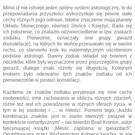
Mimo iż nie istnieje jeden spójny system astrologiczny, to do
przepowiadania przyszłości wykorzystuje się pewne stałe
cechy różnych jego odmian. Istotne znaczenie mają planety
Układu Słonecznego, również Słońce i Księżyc. Bada się
ich położenie, co znalazło odzwierciedlenie w tzw. znakach
zodiaku. Pierwotnie, oznaczały one grupy gwiazd
(konstelacje), na których tle słońce przesuwało się w swoim
ruchu, co stanowiło krok ku matematycznym uściśleniom
podstaw astrologii. Dawny zodiak składał się bowiem z
odcinków, które były wyznaczone przez poszczególne grupy
gwiazd, dlatego znaki różniły się długością. Kolejnym
krokiem było oderwanie tych znaków zodiaku od ich
pierwowzorów w postaci konstelacji.
Każdemu ze znaków zodiaku przypisuje się inne cechy
osobowości, inne zachowania w obliczu różnych zdarzeń,
różne też jest ich powodzenie w różnych sferach życia, w
tym w tej osobistej i … w miłości. Pomimo tego, „każda
kombinacja znaków jest w stanie stworzyć związek w
kontekście romantycznym” – tak twierdzi Brad Kronen, autor
fascynującej książki „Miłość zapisana w gwiazdach”.
Opublikowana przez Wydawnictwo Kobiece książka, to nie