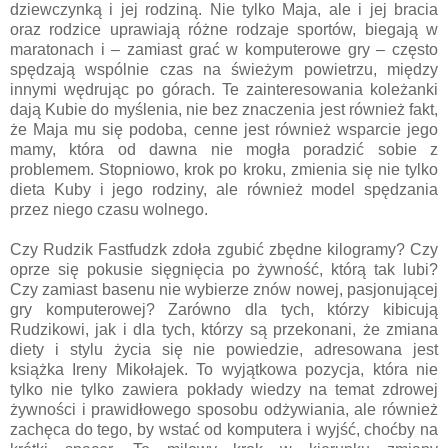
dziewczynką i jej rodziną. Nie tylko Maja, ale i jej bracia
oraz rodzice uprawiają różne rodzaje sportów, biegają w
maratonach i – zamiast grać w komputerowe gry – często
spędzają wspólnie czas na świeżym powietrzu, między
innymi wędrując po górach. Te zainteresowania koleżanki
dają Kubie do myślenia, nie bez znaczenia jest również fakt,
że Maja mu się podoba, cenne jest również wsparcie jego
mamy, która od dawna nie mogła poradzić sobie z
problemem. Stopniowo, krok po kroku, zmienia się nie tylko
dieta Kuby i jego rodziny, ale również model spędzania
przez niego czasu wolnego.
Czy Rudzik Fastfudzk zdoła zgubić zbędne kilogramy? Czy
oprze się pokusie sięgnięcia po żywność, którą tak lubi?
Czy zamiast basenu nie wybierze znów nowej, pasjonującej
gry komputerowej? Zarówno dla tych, którzy kibicują
Rudzikowi, jak i dla tych, którzy są przekonani, że zmiana
diety i stylu życia się nie powiedzie, adresowana jest
książka Ireny Mikołajek. To wyjątkowa pozycja, która nie
tylko nie tylko zawiera pokłady wiedzy na temat zdrowej
żywności i prawidłowego sposobu odżywiania, ale również
zachęca do tego, by wstać od komputera i wyjść, choćby na