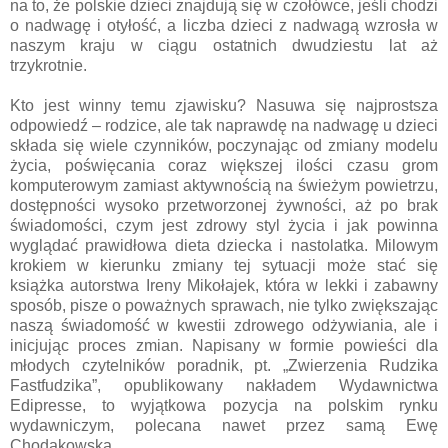
na to, że polskie dzieci znajdują się w czołówce, jeśli chodzi
o nadwagę i otyłość, a liczba dzieci z nadwagą wzrosła w
naszym kraju w ciągu ostatnich dwudziestu lat aż
trzykrotnie.
Kto jest winny temu zjawisku? Nasuwa się najprostsza
odpowiedź – rodzice, ale tak naprawdę na nadwagę u dzieci
składa się wiele czynników, poczynając od zmiany modelu
życia, poświęcania coraz większej ilości czasu grom
komputerowym zamiast aktywnością na świeżym powietrzu,
dostępności wysoko przetworzonej żywności, aż po brak
świadomości, czym jest zdrowy styl życia i jak powinna
wyglądać prawidłowa dieta dziecka i nastolatka. Milowym
krokiem w kierunku zmiany tej sytuacji może stać się
książka autorstwa Ireny Mikołajek, która w lekki i zabawny
sposób, pisze o poważnych sprawach, nie tylko zwiększając
naszą świadomość w kwestii zdrowego odżywiania, ale i
inicjując proces zmian. Napisany w formie powieści dla
młodych czytelników poradnik, pt. „Zwierzenia Rudzika
Fastfudzika”, opublikowany nakładem Wydawnictwa
Edipresse, to wyjątkowa pozycja na polskim rynku
wydawniczym, polecana nawet przez samą Ewę
Chodakowską.