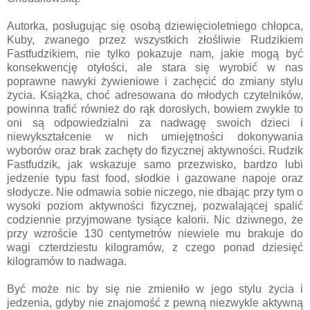
Autorka, posługując się osobą dziewięcioletniego chłopca,
Kuby, zwanego przez wszystkich złośliwie Rudzikiem
Fastfudzikiem, nie tylko pokazuje nam, jakie mogą być
konsekwencję otyłości, ale stara się wyrobić w nas
poprawne nawyki żywieniowe i zachęcić do zmiany stylu
życia. Książka, choć adresowana do młodych czytelników,
powinna trafić również do rąk dorosłych, bowiem zwykle to
oni są odpowiedzialni za nadwagę swoich dzieci i
niewykształcenie w nich umiejętności dokonywania
wyborów oraz brak zachęty do fizycznej aktywności. Rudzik
Fastfudzik, jak wskazuje samo przezwisko, bardzo lubi
jedzenie typu fast food, słodkie i gazowane napoje oraz
słodycze. Nie odmawia sobie niczego, nie dbając przy tym o
wysoki poziom aktywności fizycznej, pozwalającej spalić
codziennie przyjmowane tysiące kalorii. Nic dziwnego, że
przy wzroście 130 centymetrów niewiele mu brakuje do
wagi czterdziestu kilogramów, z czego ponad dziesięć
kilogramów to nadwaga.
Być może nic by się nie zmieniło w jego stylu życia i
jedzenia, gdyby nie znajomość z pewną niezwykle aktywną