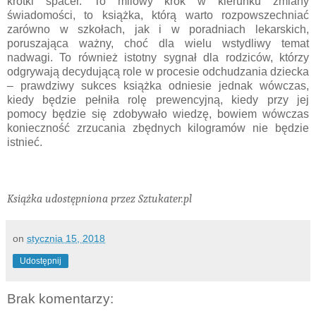
krótki spacer. To milowy krok w kierunku zmiany
świadomości, to książka, którą warto rozpowszechniać
zarówno w szkołach, jak i w poradniach lekarskich,
poruszająca ważny, choć dla wielu wstydliwy temat
nadwagi. To również istotny sygnał dla rodziców, którzy
odgrywają decydującą role w procesie odchudzania dziecka
– prawdziwy sukces książka odniesie jednak wówczas,
kiedy będzie pełniła rolę prewencyjną, kiedy przy jej
pomocy będzie się zdobywało wiedzę, bowiem wówczas
konieczność zrzucania zbędnych kilogramów nie będzie
istnieć.
Książka udostępniona przez Sztukater.pl
on
stycznia 15, 2018
Udostępnij
Brak komentarzy: