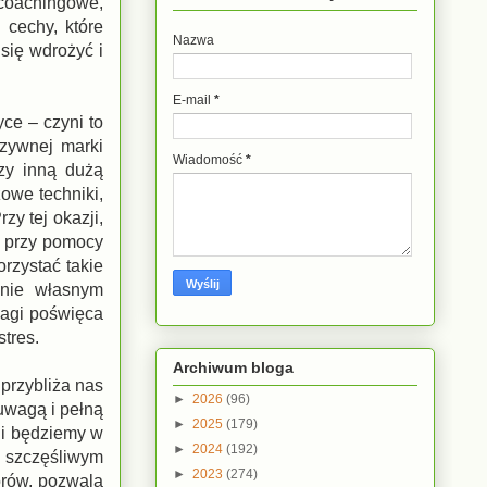
 coachingowe,
cechy, które
Nazwa
się wdrożyć i
E-mail
*
ce – czyni to
uzywnej marki
Wiadomość
*
zy inną dużą
żowe techniki,
zy tej okazji,
 przy pomocy
rzystać takie
anie własnym
wagi poświęca
stres.
Archiwum bloga
 przybliża nas
►
2026
(96)
uwagą i pełną
►
2025
(179)
ii będziemy w
►
2024
(192)
o szczęśliwym
►
2023
(274)
torów, pozwala