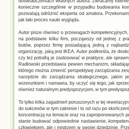
doświadczeniach własnych autora. Zwracamy również
konieczne szczególnie w przypadku budowania kom
pozwalają odróżnić eksperta od amatora. Przekonamy
jak taki proces nauki wygląda.
Autor pisze również o przewagach kompetencyjnych, 
na podstawie kilku firm, począwszy od jednej z p
butów, poprzez firmę posiadającą jedną z najbard
organizację, jaką jest IKEA. Autor podkreśla, że dos
czy też potrafią je zastosować w praktyce, ale sprawn
Radłowski przedstawia pewien mechanizm, składają
którego można zmienić perspektywę zarządzania zes
narzędzie do zarządzania strategicznego, jakim 
wizerunkiem i namawia, by uczyć się tego, jak sprz
również naturalnym predyspozycjom, w tym predyspozy
To tylko kilka zagadnień poruszonych w tej rewelacyjn
do sukcesów w tym zakresie i to od razu po skończeni
koncentracją na temacie oraz na zaproponowanych pr
stanie budować odpowiednie nastawienie, kompetencj
człowiekiem, ale i mistrzem w swojej dziedzinie. Prze