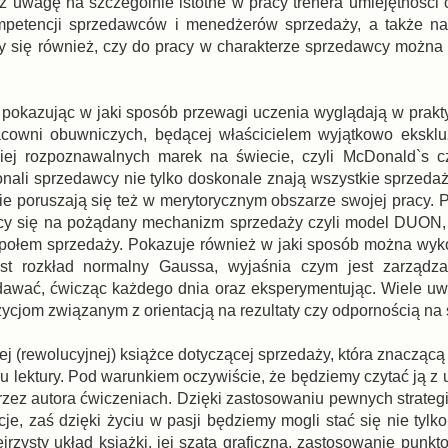
 uwagę na szczególnie istotne w pracy trenera umiejętności
petencji sprzedawców i menedżerów sprzedaży, a także na 
 się również, czy do pracy w charakterze sprzedawcy można 
pokazując w jaki sposób przewagi uczenia wyglądają w prakty
racowni obuwniczych, będącej właścicielem wyjątkowo ekskl
ziej rozpoznawalnych marek na świecie, czyli McDonald`s c
konali sprzedawcy nie tylko doskonale znają wszystkie sprzeda
ie poruszają się też w merytorycznym obszarze swojej pracy. Pr
cy się na pożądany mechanizm sprzedaży czyli model DUON,
połem sprzedaży. Pokazuje również w jaki sposób można wyko
jest rozkład normalny Gaussa, wyjaśnia czym jest zarządz
edawać, ćwicząc każdego dnia oraz eksperymentując. Wiele u
cjom związanym z orientacją na rezultaty czy odpornością na 
ej (rewolucyjnej) książce dotyczącej sprzedaży, która znaczącą
u lektury. Pod warunkiem oczywiście, że będziemy czytać ją z 
zez autora ćwiczeniach. Dzięki zastosowaniu pewnych strateg
e, zaś dzięki życiu w pasji będziemy mogli stać się nie tylk
jrzysty układ książki, jej szata graficzna, zastosowanie punk