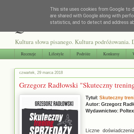
This site uses cookies from Google to de
are shared with Google along with perfo
Qultura słowa
statistics, and to detect and address a
Kultura słowa pisanego. Kultura podróżowania. D
Recenzje
Lifestyle
Podróże
Konkursy
czwartek, 29 marca 2018
Grzegorz Radłowski "Skuteczny trenin
Tytuł:
Skuteczny tre
Autor: Grzegorz Rad
Wydawnictwo: Polte
Liczne doświadczeni