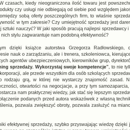
 W czasach, kiedy nieograniczona ilość towaru jest powszech
odukty czy usługi nie odbiegają od siebie pod względem jakoś
między sobą oferty poszczególnych firm, to właśnie sprzed
ywność w tym zakresie? Czy umiejętność sprzedaży jest dare
j sztuki nauczyć? W jaki sposób pracują najlepsi sprzedawcy i
 nich stylu zagwarantuje nam podobną efektywność?
ym dzięki książce autorstwa Grzegorza Radłowskiego, 
sie nauk o zarządzaniu, ale i trenera, szkoleniowca, kierują
cych agentów ubezpieczeniowych, kierowników grup, dyrektor
ning sprzedaży. Wykorzystaj swoje kompetencje”
, to nie ty
korporacji, ale przede wszystkim dla osób szkolących sprzeda
 rodzaju grą, w której nie wystarczy znajomość zasad. N
czności, otwartości na negocjacje, a przy tym samozaparcia
tarcza nam praktycznej wiedzy, jak stać się lepszym sprzedaw
Połączenie podanych przed autora wskazówek z własną techni
lenia, pozwala zwiększyć obroty, pozwala zasłużyć na mian
iki efektywnej sprzedaży, szybko przyswajając wiedzę dzięki j