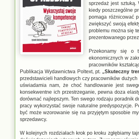
sprzedaż jest sztuką.
kiedy poszczególne pr
pomaga różnicować po
zwiększyć swoją efekt
problemu można się te
prezentowanego przez
Przekonamy się o t
ekonomicznych w zakre
pracowników kształcą
Publikacja Wydawnictwa Poltext, pt.
„Skuteczny tre
przedstawicieli handlowych czy pracowników dużych 
uświadamia nam, że choć handlowanie jest swego
konsekwentne ich przestrzeganie, pewna doza elasty
dorównać najlepszym. Ten swego rodzaju poradnik dos
pracy wykorzystać swoje naturalne predyspozycje. 
być może wzorowanie się na przyjętym sposobie myś
sprzedawcy.
W kolejnych rozdziałach krok po kroku zgłębiamy tajn