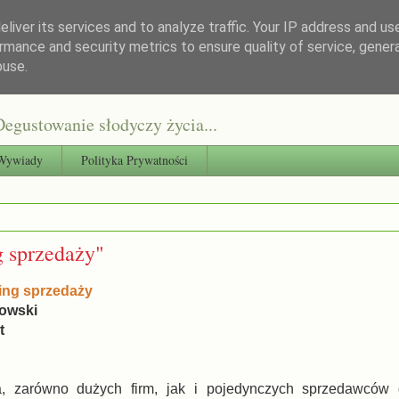
liver its services and to analyze traffic. Your IP address and us
rmance and security metrics to ensure quality of service, gene
buse.
egustowanie słodyczy życia...
Wywiady
Polityka Prywatności
g sprzedaży"
ning sprzedaży
łowski
xt
a, zarówno dużych firm, jak i pojedynczych sprzedawców