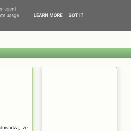
er-agent
rate usage
LEARN MORE
GOT IT
 dowodzą, że