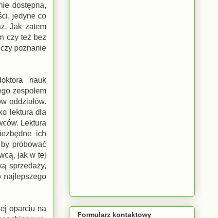
nie dostępna,
ci, jedyne co
aż. Jak zatem
m czy też bez
 czy poznanie
doktora nauk
cego zespołem
ów oddziałów.
lko lektura dla
wców. Lektura
iezbędne ich
, by próbować
cą, jak w tej
ką sprzedaży,
o najlepszego
ej oparciu na
Formularz kontaktowy