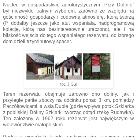
Nocleg w gospodarstwie agroturystycznym „Przy Dolinie”
był niezwykle trafnym wyborem, zarówno ze względu na
gościnność gospodarzy i cudowną atmosferę, którą tworzą
(P. dodałby jeszcze jako atut wspaniałą, nadprogramową
kolację, którą nas bezinteresownie uraczono), ale i na
bliskość wejścia do tego wspaniałego rezerwatu, od którego
dom dzieli trzyminutowy spacer.
fot. J.Gul
Teren rezerwatu obejmuje zarówno dno doliny, jak i
przyległe partie zboczy na odcinku ponad 3 km, pomiędzy
Paczółtowicami, a wsią Dubie (gdzie wpływa potok Szklarka
z pobliskiej Doliny Szklarki tworząc odtąd rzekę Rudawka).
Ten założony w 1962 roku rezerwat jest największym w
województwie małopolskim.
Podczas wędrówki każdy zachwyci się zapewne czym