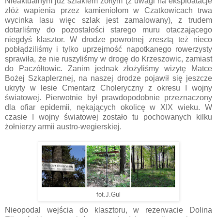
Nieaktualnym już szlakiem żółtym (z uwagi na eksploatacje
złóż wapienia przez kamieniołom w Czatkowicach trwa
wycinka lasu więc szlak jest zamalowany), z trudem
dotarliśmy do pozostałości starego muru otaczającego
niegdyś klasztor. W drodze powrotnej zresztą też nieco
pobłądziliśmy i tylko uprzejmość napotkanego rowerzysty
sprawiła, że nie ruszyliśmy w drogę do Krzeszowic, zamiast
do Paczółtowic. Zanim jednak złożyliśmy wizytę Matce
Bożej Szkaplerznej, na naszej drodze pojawił się jeszcze
ukryty w lesie Cmentarz Choleryczny z okresu I wojny
światowej. Pierwotnie był prawdopodobnie przeznaczony
dla ofiar epidemii, nękających okolicę w XIX wieku. W
czasie I wojny światowej zostało tu pochowanych kilku
żołnierzy armii austro-wegierskiej.
fot.J.Gul
Nieopodal wejścia do klasztoru, w rezerwacie Dolina