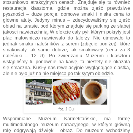
stosunkowo atrakcyjnych cenach. Znajduje się tu również
restauracja klasztorna, gdzie można zjeść prawdziwe
pyszności – duże porcje, domowe smaki i niska cena to
główne atuty. Jedyny minus – zdecydowaliśmy się zjeść
obiad na tarasie, pod którym znajduje się parking ze słabej
jakości nawierzchnią. W efekcie cały pył, którym pokryty jest
plac malowniczo nawiewało do talerzy. Nie ujmowało to
jednak smaku naleśników z serem (zdjęcie poniżej), które
smakowały tak samo dobrze, jak smakowały (cena za 3
naleśniki – 12 zł). Po zwiedzaniu Muzeum i klasztoru
wstąpiliśmy tu ponownie na kawę, ta niestety nie okazała
się smaczna. Kusiły nas rewelacyjnie wyglądające ciastka,
ale nie było już na nie miejsca po tak sytym obiedzie.
fot. J.Gul
Wspomniane Muzeum Karmelitańskie, ma formę
multimedialnego muzeum narracyjnego, w którym główną
rolę odgrywają dźwięk i obraz. Do muzeum wchodzimy