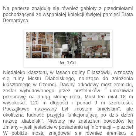
Na parterze znajdują się również gabloty z przedmiotami
pochodzącymi ze wspaniałej kolekcji świętej pamięci Brata
Bernardyna.
fot. J.Gul
Niedaleko klasztoru, w lasach doliny Eliaszówki, wznoszą
się ruiny Mostu Diabelskiego, należące do założenia
klasztornego w Czernej. Dawny, arkadowy most eremicki,
został wybudowanego przez pustelników i umożliwiał
przeprawę na drugą stronę rzeki. Most ten miał 18 m
wysokości, 120 m długości i ponad 9 m szerokości.
Początkowo nazywany był „mostem anielskim”, ale
okoliczna ludność przyjęła funkcjonującą po dziś dzień
nazwę „diabelski”. Niestety nie znalazłam powodów tej
zmiany – jeśli jesteście w posiadaniu tej informacji – piszcie!
W pobliżu mostu znajdował się również eremitarz z