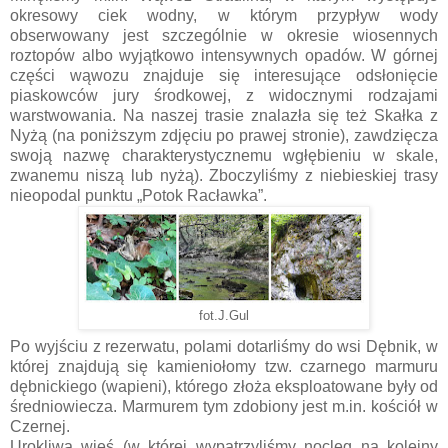
okresowy ciek wodny, w którym przypływ wody
obserwowany jest szczególnie w okresie wiosennych
roztopów albo wyjątkowo intensywnych opadów. W górnej
części wąwozu znajduje się interesujące odsłonięcie
piaskowców jury środkowej, z widocznymi rodzajami
warstwowania. Na naszej trasie znalazła się też Skałka z
Nyżą (na poniższym zdjęciu po prawej stronie), zawdzięcza
swoją nazwę charakterystycznemu wgłębieniu w skale,
zwanemu niszą lub nyżą). Zboczyliśmy z niebieskiej trasy
nieopodal punktu „Potok Racławka”.
fot.J.Gul
Po wyjściu z rezerwatu, polami dotarliśmy do wsi Dębnik, w
której znajdują się kamieniołomy tzw. czarnego marmuru
dębnickiego (wapieni), którego złoża eksploatowane były od
średniowiecza. Marmurem tym zdobiony jest m.in. kościół w
Czernej.
Urokliwa wieś (w której wypatrzyliśmy nocleg na kolejny