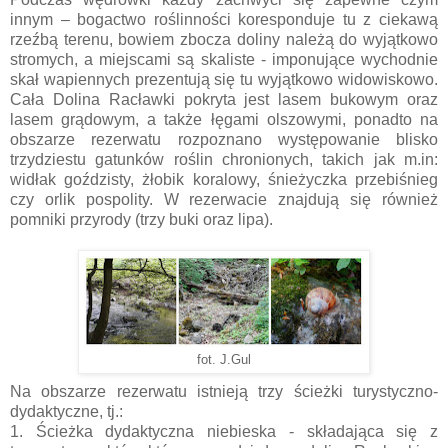
innym – bogactwo roślinności koresponduje tu z ciekawą
rzeźbą terenu, bowiem zbocza doliny należą do wyjątkowo
stromych, a miejscami są skaliste - imponujące wychodnie
skał wapiennych prezentują się tu wyjątkowo widowiskowo.
Cała Dolina Racławki pokryta jest lasem bukowym oraz
lasem grądowym, a także łęgami olszowymi, ponadto na
obszarze rezerwatu rozpoznano występowanie blisko
trzydziestu gatunków roślin chronionych, takich jak m.in:
widłak goździsty, żłobik koralowy, śnieżyczka przebiśnieg
czy orlik pospolity. W rezerwacie znajdują się również
pomniki przyrody (trzy buki oraz lipa).
fot. J.Gul
Na obszarze rezerwatu istnieją trzy ścieżki turystyczno-
dydaktyczne, tj.:
1. Ścieżka dydaktyczna niebieska - składająca się z