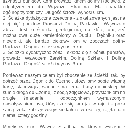
trzynastu punktów, która prowadzi dnem doliny Racławki, z
odgałęzieniem do Wąwozu Stradlina. Ma charakter
ogólnoprzyrodniczy. Długość ścieżki wynosi 6 km.
2. Ścieżka dydaktyczna czerwona - zlokalizowanych jest na
niej pięć punktów. Prowadzi Doliną Racławki i Wąwozem
Zbrza. Jest to ścieżka geologiczna, na której obejrzeć
można dwa duże kamieniołomy w Dubiu i Dębniku oraz
niewielki, ale bardzo ciekawy łom w zboczach doliny
Racławki. Długość ścieżki wynosi 5 km
3. Ścieżka dydaktyczna żółta - składa się z ośmiu punktów,
prowadzi Wąwozem Żarskim, Doliną Szklarki i Doliną
Racławki. Długość ścieżki wynosi 6 km.
Ponieważ naszym celem był zboczenie ze ścieżki, tak, by
dotrzeć przez Dębnik do Czernej, ułożyliśmy sobie własną
trasę, stanowiącą wariacje na temat trasy niebieskiej. W
sumie droga do Czernej, z sesją zdjęciową, przystankiem na
drugie śniadanie i odpoczynkiem wymuszonym
nawoływaniem psa, który czuł się tam jak w raju i – poza
samą rzeką zaliczył wszystkie kałuże w okolicy, zajęła nam
niemal cztery godziny.
Minęliśmy m.in. Wąwóz Stradlina, w którym występuje