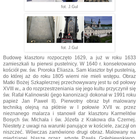
fot. J.Gul
fot. J.Gul
Budowę klasztoru rozpoczęto 1629, a już w roku 1633
zamieszkali tu pierwsi pustelnicy. W 1640 r. konsekrowano
kościół pw. św. Proroka Eliasza. Sam klasztor był pustelnią,
do której aż do roku 1805 wierni nie mieli wstępu. Obraz
Matki Bożej Szkaplerznej przechowywany jest tu od połowy
XVIII w., a do rozprzestrzeniania się jego kultu przyczynił się
św. Rafał Kalinowski (jego kanonizacji dokonał w 1991 roku
papież Jan Paweł II). Pierwotny obraz był malowany
techniką olejną na płótnie w I połowie XVII w. przez
nieznanego malarza i stanowił dar klasztoru Karmelitów
Bosych św. Michała i św. Józefa z Krakowa dla Czernej.
Niestety z uwagi na warunki panujące w kościele, zaczął on
niszczeć. Wówczas zamówiono drugi obraz. Malowany na
miedzianej blasze przez artystę Pawła Gołębiewskiego.