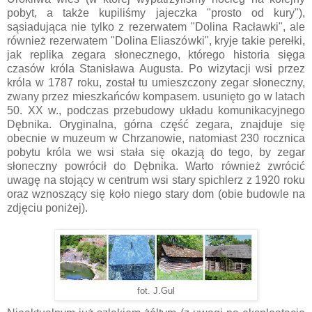
pobyt, a także kupiliśmy jajeczka "prosto od kury"),
sąsiadująca nie tylko z rezerwatem "Dolina Racławki", ale
również rezerwatem "Dolina Eliaszówki", kryje takie perełki,
jak replika zegara słonecznego, którego historia sięga
czasów króla Stanisława Augusta. Po wizytacji wsi przez
króla w 1787 roku, został tu umieszczony zegar słoneczny,
zwany przez mieszkańców kompasem. usunięto go w latach
50. XX w., podczas przebudowy układu komunikacyjnego
Dębnika. Oryginalna, górna część zegara, znajduje się
obecnie w muzeum w Chrzanowie, natomiast 230 rocznica
pobytu króla we wsi stała się okazją do tego, by zegar
słoneczny powrócił do Dębnika. Warto również zwrócić
uwagę na stojący w centrum wsi stary spichlerz z 1920 roku
oraz wznoszący się koło niego stary dom (obie budowle na
zdjęciu poniżej).
fot. J.Gul