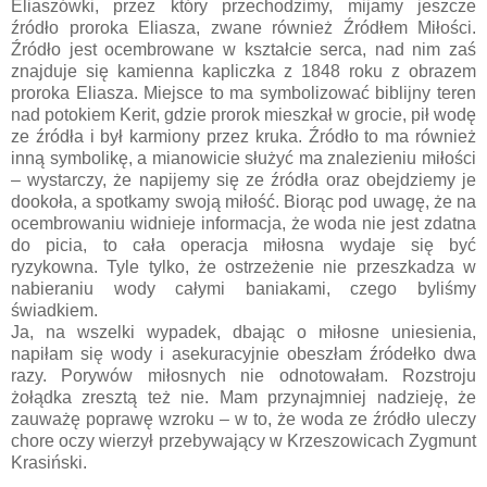
Eliaszówki, przez który przechodzimy, mijamy jeszcze
źródło proroka Eliasza, zwane również Źródłem Miłości.
Źródło jest ocembrowane w kształcie serca, nad nim zaś
znajduje się kamienna kapliczka z 1848 roku z obrazem
proroka Eliasza. Miejsce to ma symbolizować biblijny teren
nad potokiem Kerit, gdzie prorok mieszkał w grocie, pił wodę
ze źródła i był karmiony przez kruka. Źródło to ma również
inną symbolikę, a mianowicie służyć ma znalezieniu miłości
– wystarczy, że napijemy się ze źródła oraz obejdziemy je
dookoła, a spotkamy swoją miłość. Biorąc pod uwagę, że na
ocembrowaniu widnieje informacja, że woda nie jest zdatna
do picia, to cała operacja miłosna wydaje się być
ryzykowna. Tyle tylko, że ostrzeżenie nie przeszkadza w
nabieraniu wody całymi baniakami, czego byliśmy
świadkiem.
Ja, na wszelki wypadek, dbając o miłosne uniesienia,
napiłam się wody i asekuracyjnie obeszłam źródełko dwa
razy. Porywów miłosnych nie odnotowałam. Rozstroju
żołądka zresztą też nie. Mam przynajmniej nadzieję, że
zauważę poprawę wzroku – w to, że woda ze źródło uleczy
chore oczy wierzył przebywający w Krzeszowicach Zygmunt
Krasiński.