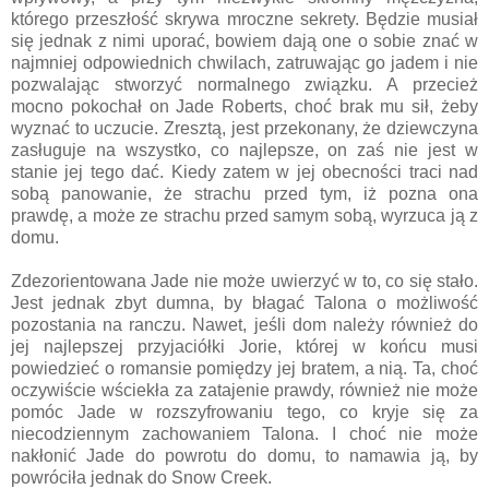
którego przeszłość skrywa mroczne sekrety. Będzie musiał
się jednak z nimi uporać, bowiem dają one o sobie znać w
najmniej odpowiednich chwilach, zatruwając go jadem i nie
pozwalając stworzyć normalnego związku. A przecież
mocno pokochał on Jade Roberts, choć brak mu sił, żeby
wyznać to uczucie. Zresztą, jest przekonany, że dziewczyna
zasługuje na wszystko, co najlepsze, on zaś nie jest w
stanie jej tego dać. Kiedy zatem w jej obecności traci nad
sobą panowanie, że strachu przed tym, iż pozna ona
prawdę, a może ze strachu przed samym sobą, wyrzuca ją z
domu.
Zdezorientowana Jade nie może uwierzyć w to, co się stało.
Jest jednak zbyt dumna, by błagać Talona o możliwość
pozostania na ranczu. Nawet, jeśli dom należy również do
jej najlepszej przyjaciółki Jorie, której w końcu musi
powiedzieć o romansie pomiędzy jej bratem, a nią. Ta, choć
oczywiście wściekła za zatajenie prawdy, również nie może
pomóc Jade w rozszyfrowaniu tego, co kryje się za
niecodziennym zachowaniem Talona. I choć nie może
nakłonić Jade do powrotu do domu, to namawia ją, by
powróciła jednak do Snow Creek.