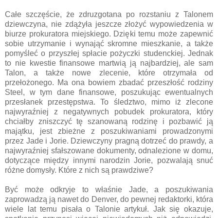
Całe szczęście, że zdruzgotana po rozstaniu z Talonem
dziewczyna, nie zdążyła jeszcze złożyć wypowiedzenia w
biurze prokuratora miejskiego. Dzięki temu może zapewnić
sobie utrzymanie i wynająć skromne mieszkanie, a także
pomyśleć o przyszłej spłacie pożyczki studenckiej. Jednak
to nie kwestie finansowe martwią ją najbardziej, ale sam
Talon, a także nowe zlecenie, które otrzymała od
przełożonego. Ma ona bowiem zbadać przeszłość rodziny
Steel, w tym dane finansowe, poszukując ewentualnych
przesłanek przestępstwa. To śledztwo, mimo iż zlecone
najwyraźniej z negatywnych pobudek prokuratora, który
chciałby zniszczyć tę szanowaną rodzinę i pozbawić ją
majątku, jest zbieżne z poszukiwaniami prowadzonymi
przez Jade i Jorie. Dziewczyny pragną dotrzeć do prawdy, a
najwyraźniej sfałszowane dokumenty, odnalezione w domu,
dotyczące między innymi narodzin Jorie, pozwalają snuć
różne domysły. Które z nich są prawdziwe?
Być może odkryje to właśnie Jade, a poszukiwania
zaprowadzą ją nawet do Denver, do pewnej redaktorki, która
wiele lat temu pisała o Talonie artykuł. Jak się okazuje,