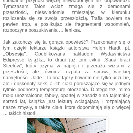
spotkanie przynosi więcej niewiadomych niż odpowiedzi.
Tymczasem Talon wciąż zmaga się z demonami
przeszłości, nieświadomie zmierzając w kierunku
rozliczenia się ze swoją przeszłością. Trafia bowiem na
pewien trop, a posiłkując się fragmentami wspomnień,
rozpoczyna poszukiwania … feniksa.
Jak zakończy się ta gorąca opowieść? Przekonamy się o
tym dzięki lekturze książki autorstwa Helen Hardt, pt.
„Obsesja”
. Opublikowana nakładem Wydawnictwa
Edipresse książka, to drugi już tom cyklu „Saga braci
Steelów”, który trzyma w napięci i przeraża wizjami z
przeszłości, ale również rozpala za sprawą wielkiej
namiętności. Jade i Talona łączy bowiem nie tylko uczucie,
ale i doskonały seks, a ich ciała poruszające się w jednym
rytmie podnoszą temperaturę otoczenia. Dlatego też, mimo
mało urozmaiconej fabuły, opartej w zasadzie na tajemnicy
sprzed lat, książka jest lekturą wciągającą i rozpalającą
nasze zmysły, a także ciała, które dopominają się o więcej
… takich historii.