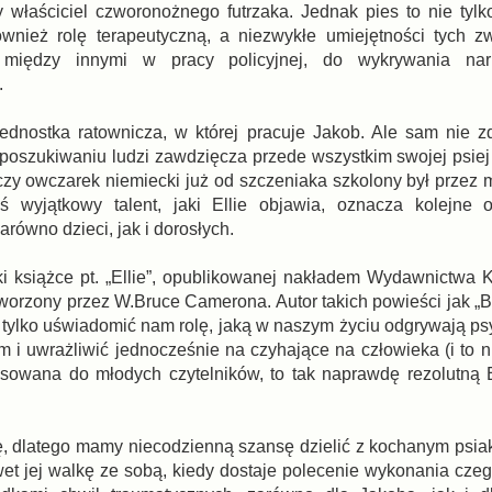
właściciel czworonożnego futrzaka. Jednak pies to nie tylko
wnież rolę terapeutyczną, a niezwykłe umiejętności tych zw
ę między innymi w pracy policyjnej, do wykrywania na
.
jednostka ratownicza, w której pracuje Jakob. Ale sam nie zd
poszukiwaniu ludzi zawdzięcza przede wszystkim swojej psiej
roczy owczarek niemiecki już od szczeniaka szkolony był przez
ś wyjątkowy talent, jaki Ellie objawia, oznacza kolejne 
arówno dzieci, jak i dorosłych.
i książce pt. „Ellie”, opublikowanej nakładem Wydawnictwa 
tworzony przez W.Bruce Camerona. Autor takich powieści jak „B
 tylko uświadomić nam rolę, jaką w naszym życiu odgrywają psy
 i uwrażliwić jednocześnie na czyhające na człowieka (i to n
esowana do młodych czytelników, to tak naprawdę rezolutną 
ę, dlatego mamy niecodzienną szansę dzielić z kochanym psiak
wet jej walkę ze sobą, kiedy dostaje polecenie wykonania czeg