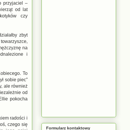
 przyjaciel –
ierząt od lat
rkotyków czy
ziałałby zbyt
 towarzyszce,
 mężczyznę na
odnalezione i
Kobiecego. To
ył sobie piec”
, ale również
iezależnie od
Ellie pokocha
iem radości i
oś, czego się
Formularz kontaktowy