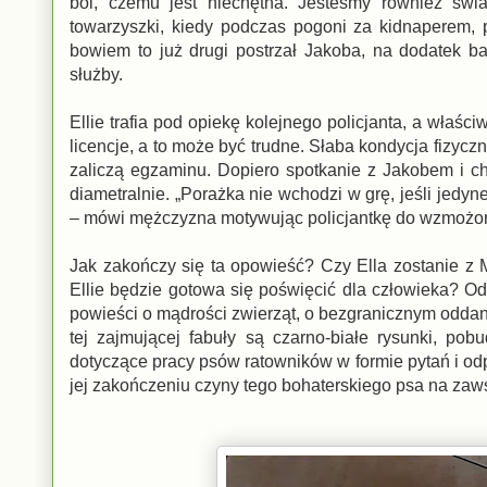
boi, czemu jest niechętna. Jesteśmy również świa
towarzyszki, kiedy podczas pogoni za kidnaperem, p
bowiem to już drugi postrzał Jakoba, na dodatek 
służby.
Ellie trafia pod opiekę kolejnego policjanta, a właś
licencje, a to może być trudne. Słaba kondycja fizyczn
zaliczą egzaminu. Dopiero spotkanie z Jakobem i ch
diametralnie. „Porażka nie wchodzi w grę, jeśli jedyn
– mówi mężczyzna motywując policjantkę do wzmożone
Jak zakończy się ta opowieść? Czy Ella zostanie z 
Ellie będzie gotowa się poświęcić dla człowieka? Odp
powieści o mądrości zwierząt, o bezgranicznym oddaniu
tej zajmującej fabuły są czarno-białe rysunki, po
dotyczące pracy psów ratowników w formie pytań i odp
jej zakończeniu czyny tego bohaterskiego psa na zaw