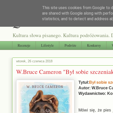
This site uses cookies from Google to de
are shared with Google along with perfo
Qultura słowa
statistics, and to detect and address a
Kultura słowa pisanego. Kultura podróżowania. D
Recenzje
Lifestyle
Podróże
Konkursy
wtorek, 26 czerwca 2018
W.Bruce Cameron "Był sobie szczeniak
Tytuł:
Był sobie szc
Autor: W.Bruce 
Wydawnictwo: Ko
Mówi się, że pies