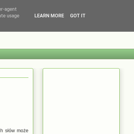
er-agent
rate usage
LEARN MORE
GOT IT
ych słów może