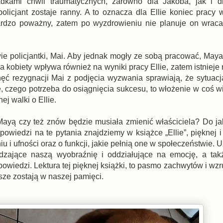
dkami chwil traumatycznych, zarówno dla Jakoba, jak i dl
olicjant zostaje ranny. A to oznacza dla Ellie koniec pracy 
bardzo poważny, zatem po wyzdrowieniu nie planuje on wrac
ciwie policjantki, Mai. Aby jednak mogły ze sobą pracować, Ma
a kobiety wpływa również na wyniki pracy Ellie, zatem istnieje 
ęć rezygnacji Mai z podjęcia wyzwania sprawiają, że sytuacj
e, czego potrzeba do osiągnięcia sukcesu, to włożenie w coś w
j walki o Ellie.
Mayą czy też znów będzie musiała zmienić właściciela? Do ja
owiedzi na te pytania znajdziemy w książce „Ellie”, pięknej i
 i ufności oraz o funkcji, jakie pełnią one w społeczeństwie.
budzające naszą wyobraźnię i oddziałujące na emocję, a tak
owiedzi. Lektura tej pięknej książki, to pasmo zachwytów i wz
sze zostają w naszej pamięci.