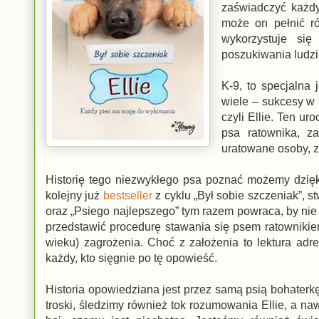
zaświadczyć każdy 
może on pełnić ró
wykorzystuje si
poszukiwania ludzi
K-9, to specjalna 
wiele – sukcesy w 
czyli Ellie. Ten u
psa ratownika, za
uratowane osoby, z
Historię tego niezwykłego psa poznać możemy dzięk
kolejny już
bestseller
z cyklu „Był sobie szczeniak”, s
oraz „Psiego najlepszego” tym razem powraca, by nie
przedstawić procedurę stawania się psem ratownikiem
wieku) zagrożenia. Choć z założenia to lektura adr
każdy, kto sięgnie po tę opowieść.
Historia opowiedziana jest przez samą psią bohaterk
troski, śledzimy również tok rozumowania Ellie, a na