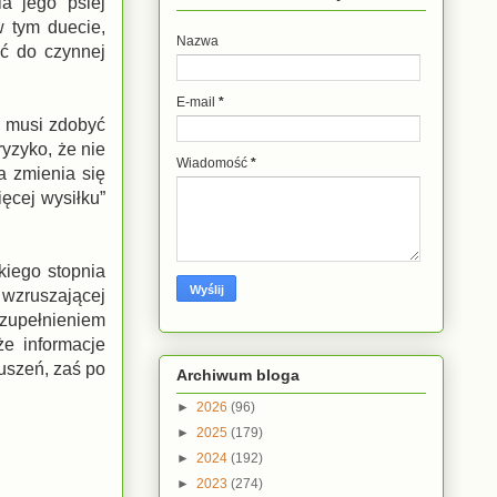
a jego psiej
w tym duecie,
Nazwa
ać do czynnej
E-mail
*
ya musi zdobyć
ryzyko, że nie
Wiadomość
*
a zmienia się
ięcej wysiłku”
kiego stopnia
 wzruszającej
 Uzupełnieniem
że informacje
ruszeń, zaś po
Archiwum bloga
►
2026
(96)
►
2025
(179)
►
2024
(192)
►
2023
(274)