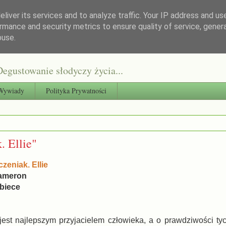
liver its services and to analyze traffic. Your IP address and us
rmance and security metrics to ensure quality of service, gene
buse.
egustowanie słodyczy życia...
Wywiady
Polityka Prywatności
. Ellie"
zeniak. Ellie
Cameron
biece
 jest najlepszym przyjacielem człowieka, a o prawdziwości t