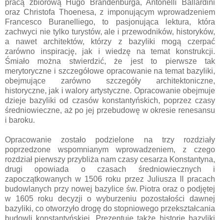
pracą zbiorową Hugo Brandenburga, Antonelli Ballardini
oraz Christofa Thoenesa, z imponującym wprowadzeniem
Francesco Buranelliego, to pasjonująca lektura, która
zachwyci nie tylko turystów, ale i przewodników, historyków,
a nawet architektów, którzy z bazyliki mogą czerpać
zarówno inspirację, jak i wiedzę na temat konstrukcji.
Śmiało można stwierdzić, że jest to pierwsze tak
merytoryczne i szczegółowe opracowanie na temat bazyliki,
obejmujące zarówno szczegóły architektoniczne,
historyczne, jak i walory artystyczne. Opracowanie obejmuje
dzieje bazyliki od czasów konstantyńskich, poprzez czasy
średniowieczne, aż po jej przebudowę w okresie renesansu
i baroku.
Opracowanie zostało podzielone na trzy rozdziały
poprzedzone wspomnianym wprowadzeniem, z czego
rozdział pierwszy przybliża nam czasy cesarza Konstantyna,
drugi opowiada o czasach średniowiecznych i
zapoczątkowanych w 1506 roku przez Juliusza II pracach
budowlanych przy nowej bazylice św. Piotra oraz o podjętej
w 1605 roku decyzji o wyburzeniu pozostałości dawnej
bazyliki, co otworzyło drogę do stopniowego przekształcania
budowli konstantyńskiej. Prezentuje także historię bazyliki