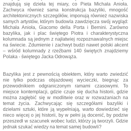
znajdują się dzieła tej miary, co Pieta Michała Anioła.
Zachwyca również sama konstrukcja bazyliki, mnogość
architektonicznych szczegółów, imponują również nazwiska
samych artystów, którym budowla zawdzięcza swój wygląd:
Michała Anioła, Giacomo della Porta i Bernini. Zarówno
bazylika, jak i plac świętego Piotra i charakterystyczna
kolumnada są jednym z najłatwiej rozpoznawalnych miejsc
na świecie. Zdumienie i zachwyt budzi nawet polski akcent
– wśród kolumnady z rzeźbami 140 świętych znajdziemy
Polaka - świętego Jacka Odrowąża.
Bazylika jest z pewnością obiektem, który warto zwiedzić
nie tylko podczas objazdowej wycieczki, biegnąc za
przewodnikiem odgraniczonym ramami czasowymi. To
miejsce kontemplacji, gdzie czuje się ducha historii, gdzie
można zagłębić się w modlitwie oraz w rozważaniach na
temat życia. Zachwycając się szczegółami bazyliki i
dziełami sztuki, które ją wypełniają, warto dowiedzieć się
nieco więcej o jej historii, by w pełni ją docenić, by podziw
przeszedł w szacunek wobec ludzi, którzy ją tworzyli. Gdzie
jednak szukać wiedzy na temat samej budowli?