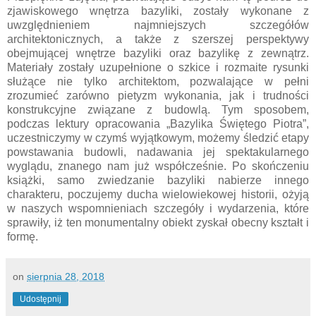
zjawiskowego wnętrza bazyliki, zostały wykonane z
uwzględnieniem najmniejszych szczegółów
architektonicznych, a także z szerszej perspektywy
obejmującej wnętrze bazyliki oraz bazylikę z zewnątrz.
Materiały zostały uzupełnione o szkice i rozmaite rysunki
służące nie tylko architektom, pozwalające w pełni
zrozumieć zarówno pietyzm wykonania, jak i trudności
konstrukcyjne związane z budowlą. Tym sposobem,
podczas lektury opracowania „Bazylika Świętego Piotra”,
uczestniczymy w czymś wyjątkowym, możemy śledzić etapy
powstawania budowli, nadawania jej spektakularnego
wyglądu, znanego nam już współcześnie. Po skończeniu
książki, samo zwiedzanie bazyliki nabierze innego
charakteru, poczujemy ducha wielowiekowej historii, ożyją
w naszych wspomnieniach szczegóły i wydarzenia, które
sprawiły, iż ten monumentalny obiekt zyskał obecny kształt i
formę.
on
sierpnia 28, 2018
Udostępnij