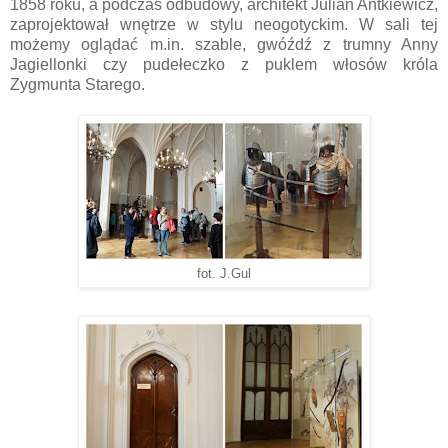
1858 roku, a podczas odbudowy, architekt Julian Antkiewicz,
zaprojektował wnętrze w stylu neogotyckim. W sali tej
możemy oglądać m.in. szable, gwóźdź z trumny Anny
Jagiellonki czy pudełeczko z puklem włosów króla
Zygmunta Starego.
fot. J.Gul