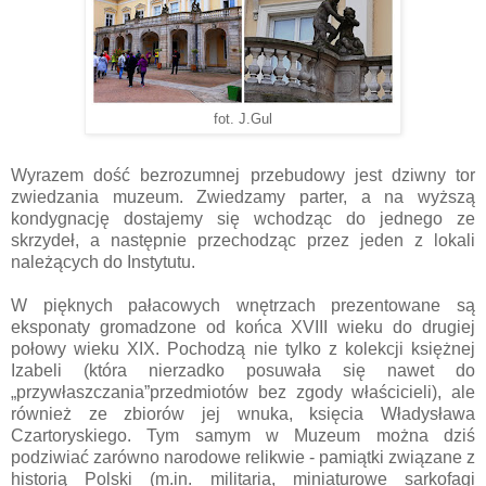
fot. J.Gul
Wyrazem dość bezrozumnej przebudowy jest dziwny tor
zwiedzania muzeum. Zwiedzamy parter, a na wyższą
kondygnację dostajemy się wchodząc do jednego ze
skrzydeł, a następnie przechodząc przez jeden z lokali
należących do Instytutu.
W pięknych pałacowych wnętrzach prezentowane są
eksponaty gromadzone od końca XVIII wieku do drugiej
połowy wieku XIX. Pochodzą nie tylko z kolekcji księżnej
Izabeli (która nierzadko posuwała się nawet do
„przywłaszczania”przedmiotów bez zgody właścicieli), ale
również ze zbiorów jej wnuka, księcia Władysława
Czartoryskiego. Tym samym w Muzeum można dziś
podziwiać zarówno narodowe relikwie - pamiątki związane z
historią Polski (m.in. militaria, miniaturowe sarkofagi