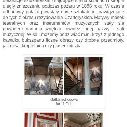
dekoracje sztukatorskie znajdujące się na ścianach i stropie
uległy zniszczeniu podczas pożaru w 1858 roku. W czasie
odbudowy pałacu powstały nowe sztukaterie, nawiązujące
do tych z okresu rezydowania Czartoryskich. Motywy masek
teatralnych oraz instrumentów muzycznych stały się
powodem nadania wnętrzu również innej nazwy - sali
muzycznej. W sali możemy podziwiać m.in. krzyż z jednego
kawałka bukszpanu liczne obrazy czy drobne przedmioty,
jak misa, kropielnica czy piaseczniczka.
Klatka schodowa
fot. J.Gul