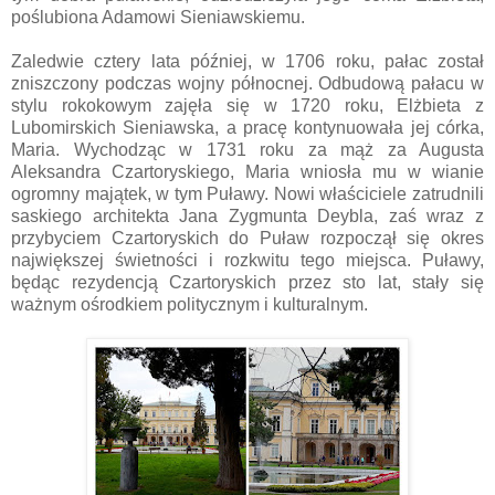
poślubiona Adamowi Sieniawskiemu.
Zaledwie cztery lata później, w 1706 roku, pałac został
zniszczony podczas wojny północnej. Odbudową pałacu w
stylu rokokowym zajęła się w 1720 roku, Elżbieta z
Lubomirskich Sieniawska, a pracę kontynuowała jej córka,
Maria. Wychodząc w 1731 roku za mąż za Augusta
Aleksandra Czartoryskiego, Maria wniosła mu w wianie
ogromny majątek, w tym Puławy. Nowi właściciele zatrudnili
saskiego architekta Jana Zygmunta Deybla, zaś wraz z
przybyciem Czartoryskich do Puław rozpoczął się okres
największej świetności i rozkwitu tego miejsca. Puławy,
będąc rezydencją Czartoryskich przez sto lat, stały się
ważnym ośrodkiem politycznym i kulturalnym.