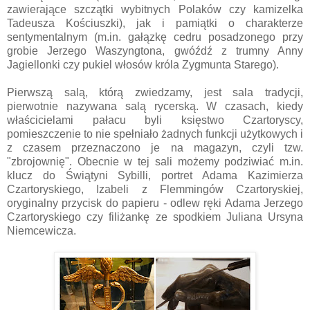
zawierające szczątki wybitnych Polaków czy kamizelka
Tadeusza Kościuszki), jak i pamiątki o charakterze
sentymentalnym (m.in. gałązkę cedru posadzonego przy
grobie Jerzego Waszyngtona, gwóźdź z trumny Anny
Jagiellonki czy pukiel włosów króla Zygmunta Starego).
Pierwszą salą, którą zwiedzamy, jest sala tradycji,
pierwotnie nazywana salą rycerską. W czasach, kiedy
właścicielami pałacu byli księstwo Czartoryscy,
pomieszczenie to nie spełniało żadnych funkcji użytkowych i
z czasem przeznaczono je na magazyn, czyli tzw.
"zbrojownię". Obecnie w tej sali możemy podziwiać m.in.
klucz do Świątyni Sybilli, portret Adama Kazimierza
Czartoryskiego, Izabeli z Flemmingów Czartoryskiej,
oryginalny przycisk do papieru - odlew ręki Adama Jerzego
Czartoryskiego czy filiżankę ze spodkiem Juliana Ursyna
Niemcewicza.