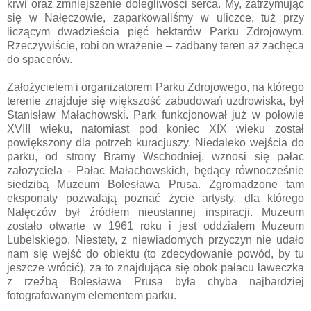
krwi oraz zmniejszenie dolegliwości serca. My, zatrzymując
się w Nałęczowie, zaparkowaliśmy w uliczce, tuż przy
liczącym dwadzieścia pięć hektarów Parku Zdrojowym.
Rzeczywiście, robi on wrażenie – zadbany teren aż zachęca
do spacerów.
Założycielem i organizatorem Parku Zdrojowego, na którego
terenie znajduje się większość zabudowań uzdrowiska, był
Stanisław Małachowski. Park funkcjonował już w połowie
XVIII wieku, natomiast pod koniec XIX wieku został
powiększony dla potrzeb kuracjuszy. Niedaleko wejścia do
parku, od strony Bramy Wschodniej, wznosi się pałac
założyciela - Pałac Małachowskich, będący równocześnie
siedzibą Muzeum Bolesława Prusa. Zgromadzone tam
eksponaty pozwalają poznać życie artysty, dla którego
Nałęczów był źródłem nieustannej inspiracji. Muzeum
zostało otwarte w 1961 roku i jest oddziałem Muzeum
Lubelskiego. Niestety, z niewiadomych przyczyn nie udało
nam się wejść do obiektu (to zdecydowanie powód, by tu
jeszcze wrócić), za to znajdująca się obok pałacu ławeczka
z rzeźbą Bolesława Prusa była chyba najbardziej
fotografowanym elementem parku.