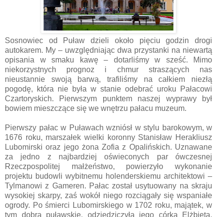
Sosnowiec od Puław dzieli około pięciu godzin drogi
autokarem. My – uwzględniając dwa przystanki na niewartą
opisania w smaku kawę – dotarliśmy w sześć. Mimo
niekorzystnych prognoz i chmur straszących nas
nieustannie swoją barwą, trafiliśmy na całkiem niezłą
pogodę, która nie była w stanie odebrać uroku Pałacowi
Czartoryskich. Pierwszym punktem naszej wyprawy był
bowiem mieszczące się we wnętrzu pałacu muzeum.
Pierwszy pałac w Puławach wzniósł w stylu barokowym, w
1676 roku, marszałek wielki koronny Stanisław Herakliusz
Lubomirski oraz jego żona Zofia z Opalińskich. Uznawane
za jedno z najbardziej oświeconych par ówczesnej
Rzeczpospolitej małżeństwo, powierzyło wykonanie
projektu budowli wybitnemu holenderskiemu architektowi –
Tylmanowi z Gameren. Pałac został usytuowany na skraju
wysokiej skarpy, zaś wokół niego rozciągały się wspaniałe
ogrody. Po śmierci Lubomirskiego w 1702 roku, majątek, w
tym dobra puławskie, odziedziczyła jego córka Elżbieta,