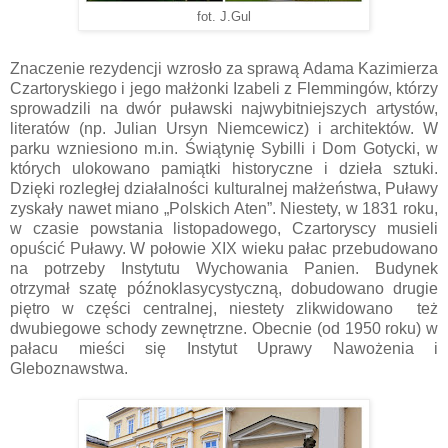
fot. J.Gul
Znaczenie rezydencji wzrosło za sprawą Adama Kazimierza
Czartoryskiego i jego małżonki Izabeli z Flemmingów, którzy
sprowadzili na dwór puławski najwybitniejszych artystów,
literatów (np. Julian Ursyn Niemcewicz) i architektów. W
parku wzniesiono m.in. Świątynię Sybilli i Dom Gotycki, w
których ulokowano pamiątki historyczne i dzieła sztuki.
Dzięki rozległej działalności kulturalnej małżeństwa, Puławy
zyskały nawet miano „Polskich Aten”. Niestety, w 1831 roku,
w czasie powstania listopadowego, Czartoryscy musieli
opuścić Puławy. W połowie XIX wieku pałac przebudowano
na potrzeby Instytutu Wychowania Panien. Budynek
otrzymał szatę późnoklasycystyczną, dobudowano drugie
piętro w części centralnej, niestety zlikwidowano też
dwubiegowe schody zewnętrzne. Obecnie (od 1950 roku) w
pałacu mieści się Instytut Uprawy Nawożenia i
Gleboznawstwa.