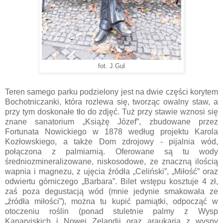
fot. J.Gul
Teren samego parku podzielony jest na dwie części korytem
Bochotniczanki, która rozlewa się, tworząc owalny staw, a
przy tym doskonałe tło do zdjęć. Tuż przy stawie wznosi się
znane sanatorium „Książę Józef”, zbudowane przez
Fortunata Nowickiego w 1878 według projektu Karola
Kozłowskiego, a także Dom zdrojowy - pijalnia wód,
połączona z palmiarnią. Oferowane są tu wody
średniozmineralizowane, niskosodowe, ze znaczną ilością
wapnia i magnezu, z ujęcia źródła „Celiński”, „Miłość” oraz
odwiertu górniczego „Barbara”. Bilet wstępu kosztuje 4 zł,
zaś poza degustacją wód (mnie jedynie smakowała ze
„źródła miłości”), można tu kupić pamiątki, odpocząć w
otoczeniu roślin (ponad stuletnie palmy z Wysp
Kanaryjskich i Nowej Zelandii oraz araukaria z wyspy