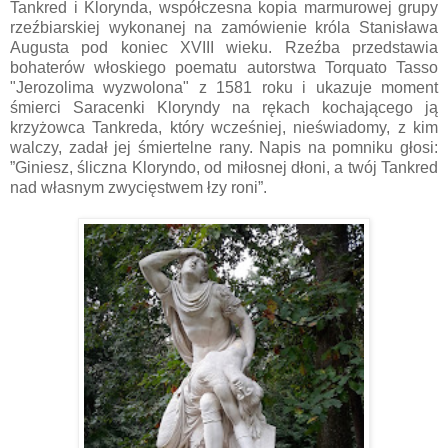
Tankred i Klorynda, współczesna kopia marmurowej grupy
rzeźbiarskiej wykonanej na zamówienie króla Stanisława
Augusta pod koniec XVIII wieku. Rzeźba przedstawia
bohaterów włoskiego poematu autorstwa Torquato Tasso
"Jerozolima wyzwolona" z 1581 roku i ukazuje moment
śmierci Saracenki Kloryndy na rękach kochającego ją
krzyżowca Tankreda, który wcześniej, nieświadomy, z kim
walczy, zadał jej śmiertelne rany. Napis na pomniku głosi:
”Giniesz, śliczna Kloryndo, od miłosnej dłoni, a twój Tankred
nad własnym zwycięstwem łzy roni”.