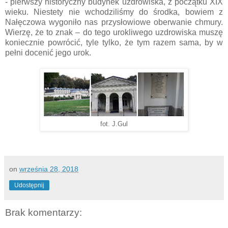
- pierwszy historyczny budynek uzdrowiska, z początku XIX
wieku. Niestety nie wchodziliśmy do środka, bowiem z
Nałęczowa wygoniło nas przysłowiowe oberwanie chmury.
Wierzę, że to znak – do tego urokliwego uzdrowiska muszę
koniecznie powrócić, tyle tylko, że tym razem sama, by w
pełni docenić jego urok.
fot. J.Gul
on
września 28, 2018
Udostępnij
Brak komentarzy: