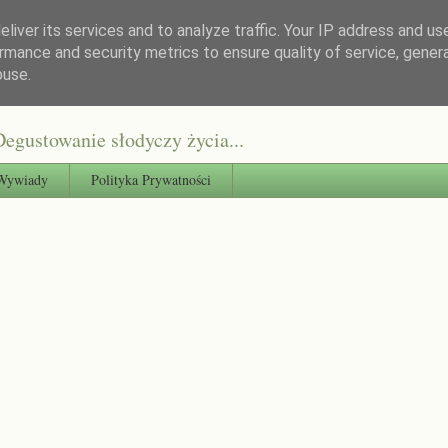
liver its services and to analyze traffic. Your IP address and us
rmance and security metrics to ensure quality of service, gene
buse.
egustowanie słodyczy życia...
Wywiady
Polityka Prywatności