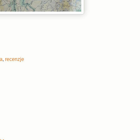
ja
,
recenzje