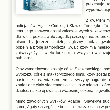
prezentują t
wypowiadając
Z gwałtem ma
policjantów, Agacie Górskiej i Sławku Tomczyku. Tu 
temu jego sprawca dostał zaledwie wyrok w zawiesz
dla wielu pozostawało zagadką szczególnie, że proku
historii był jeszcze bardziej tragiczny – ofiara gwa
popełniła próbę samobójczą. Gwałt, który miał miejs
zniszczył życie wielu ludziom, a wszystko wskazu
publiczną.
Otóż zamordowana zostaje córka Skowrońskiego, nasto
wybrzeżu córki z makabrycznego filmu, który został
następnie duszenia sznurem dziewczyny nagranie prz
znalezione ciało siedemnastolatki i to w miejscu, kt
działce, na której dwa lata wcześniej dokonano gwałtu
Mimo zdwojonych wysiłków, Agacie i Sławkowi trudno
samej Agaty szczególnie bolesna – wszak sama w prze