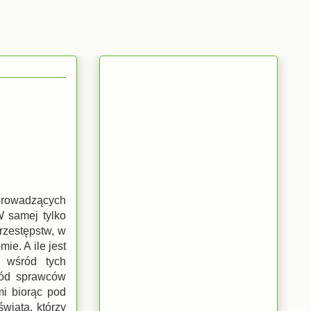
 prowadzących
W samej tylko
rzestępstw, w
ie. A ile jest
t wśród tych
śród sprawców
i biorąc pod
wiata, którzy