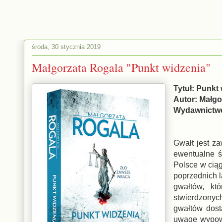
środa, 30 stycznia 2019
Małgorzata Rogala "Punkt widzenia"
Tytuł: Punkt
Autor: Małg
Wydawnictwo
Gwałt jest z
ewentualne ś
Polsce w ciąg
poprzednich l
gwałtów, kt
stwierdzonyc
gwałtów dost
uwagę wypowie