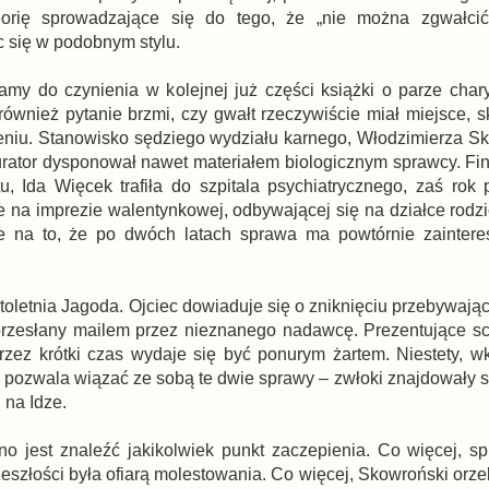
eorię sprowadzające się do tego, że „nie można zgwałcić
 się w podobnym stylu.
my do czynienia w kolejnej już części książki o parze cha
również pytanie brzmi, czy gwałt rzeczywiście miał miejsce, s
eniu. Stanowisko sędziego wydziału karnego, Włodzimierza S
rator dysponował nawet materiałem biologicznym sprawcy. Fina
łtu, Ida Więcek trafiła do szpitala psychiatrycznego, zaś rok
ce na imprezie walentynkowej, odbywającej się na działce rodz
je na to, że po dwóch latach sprawa ma powtórnie zaintere
letnia Jagoda. Ojciec dowiaduje się o zniknięciu przebywając
 przesłany mailem przez nieznanego nadawcę. Prezentujące s
ez krótki czas wydaje się być ponurym żartem. Niestety, wk
óre pozwala wiązać ze sobą te dwie sprawy – zwłoki znajdowały
 na Idze.
 jest znaleźć jakikolwiek punkt zaczepienia. Co więcej, sp
szłości była ofiarą molestowania. Co więcej, Skowroński orze