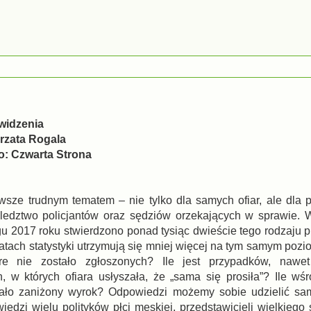
 widzenia
orzata Rogala
: Czwarta Strona
awsze trudnym tematem – nie tylko dla samych ofiar, ale dla
ledztwo policjantów oraz sędziów orzekających w sprawie. 
u 2017 roku stwierdzono ponad tysiąc dwieście tego rodzaju p
atach statystyki utrzymują się mniej więcej na tym samym poziom
óre nie zostało zgłoszonych? Ile jest przypadków, nawe
h, w których ofiara usłyszała, że „sama się prosiła”? Ile w
ało zaniżony wyrok? Odpowiedzi możemy sobie udzielić sam
dzi wielu polityków płci męskiej, przedstawicieli wielkiego ś