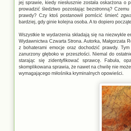
jej sprawie, kiedy niesłusznie została oskarżona o 
prowadzić śledztwo pozostając bezstronną? Czemu p
prawdy? Czy ktoś postanowił pomścić śmierć zgwa
bardziej, gdy ginie kolejna osoba. A to dopiero począ
Wszystkie te wydarzenia składają się na niezwykle e
Wydawnictwa Czwarta Strona. Autorka, Małgorzata Ro
z bohaterami emocje oraz dochodzić prawdy. Tym r
zanurzony głęboko w przeszłości. Niemal do ostatni
starając się zidentyfikować sprawcę. Fabuła, o
skomplikowana sprawia, że nawet na chwilę nie możem
wymagającego miłośnika kryminalnych opowieści.