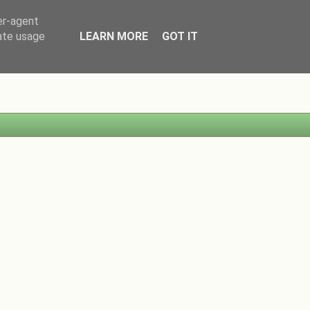
er-agent
rate usage
LEARN MORE
GOT IT