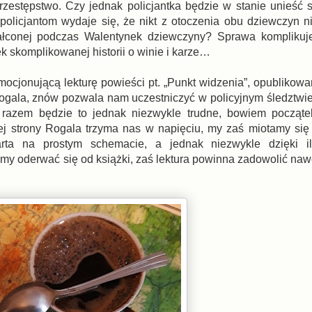
przestępstwo. Czy jednak policjantka będzie w stanie unieść s
olicjantom wydaje się, że nikt z otoczenia obu dziewczyn n
łconej podczas Walentynek dziewczyny? Sprawa komplikuje
tek skomplikowanej historii o winie i karze…
mocjonującą lekturę powieści pt. „Punkt widzenia”, opublikow
gala, znów pozwala nam uczestniczyć w policyjnym śledztwie,
azem będzie to jednak niezwykle trudne, bowiem początek h
ej strony Rogala trzyma nas w napięciu, my zaś miotamy się 
parta na prostym schemacie, a jednak niezwykle dzięki i
y oderwać się od książki, zaś lektura powinna zadowolić nawe