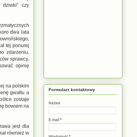
 dziwki” czy
ryzmatycznych
koro dwa lata
kowrońskiego,
ł tej ponurej
 po zdarzeniu,
iców sprawcy,
sować opinię
ej na polskim
Formularz kontaktowy
cenę gwałtu a
rótce zostaje
Nazwa
 się bowiem na
E-mail
*
rawa jest dla
kał również w
Wiadomość
*