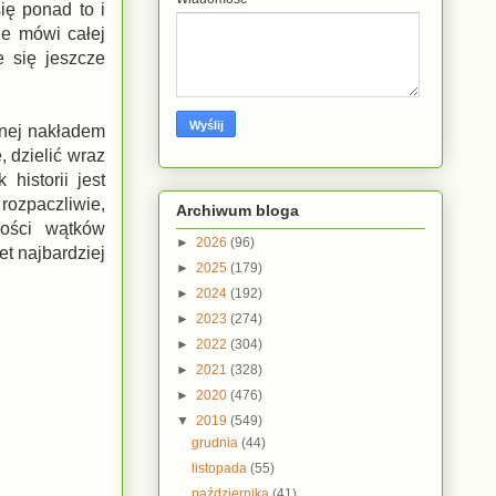
ię ponad to i
ie mówi całej
 się jeszcze
anej nakładem
 dzielić wraz
istorii jest
rozpaczliwie,
Archiwum bloga
lości wątków
►
2026
(96)
t najbardziej
►
2025
(179)
►
2024
(192)
►
2023
(274)
►
2022
(304)
►
2021
(328)
►
2020
(476)
▼
2019
(549)
grudnia
(44)
listopada
(55)
października
(41)