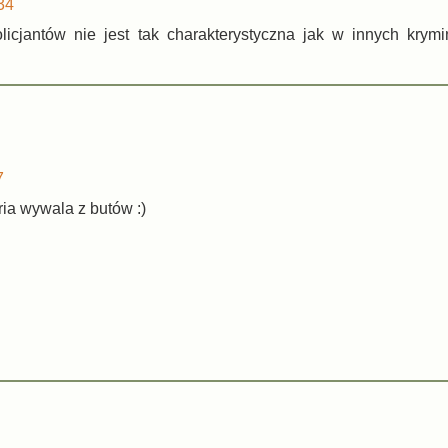
34
jantów nie jest tak charakterystyczna jak w innych krymi
7
ria wywala z butów :)