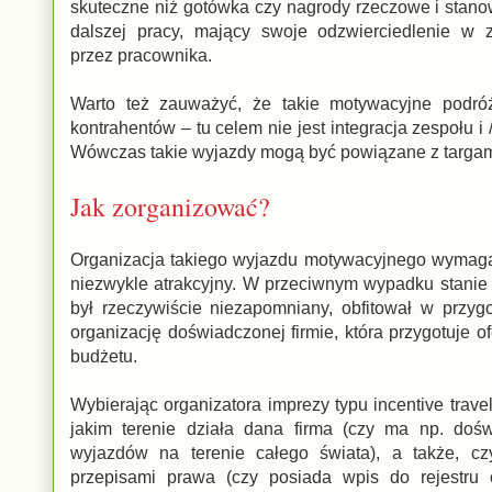
skuteczne niż gotówka czy nagrody rzeczowe i stano
dalszej pracy, mający swoje odzwierciedlenie w 
przez pracownika.
Warto też zauważyć, że takie motywacyjne podró
kontrahentów – tu celem nie jest integracja zespołu 
Wówczas takie wyjazdy mogą być powiązane z targa
Jak zorganizować?
Organizacja takiego wyjazdu motywacyjnego wymaga w
niezwykle atrakcyjny. W przeciwnym wypadku stanie s
był rzeczywiście niezapomniany, obfitował w przyg
organizację doświadczonej firmie, która przygotuje 
budżetu.
Wybierając organizatora imprezy typu incentive trav
jakim terenie działa dana firma (czy ma np. dośw
wyjazdów na terenie całego świata), a także, c
przepisami prawa (czy posiada wpis do rejestru o