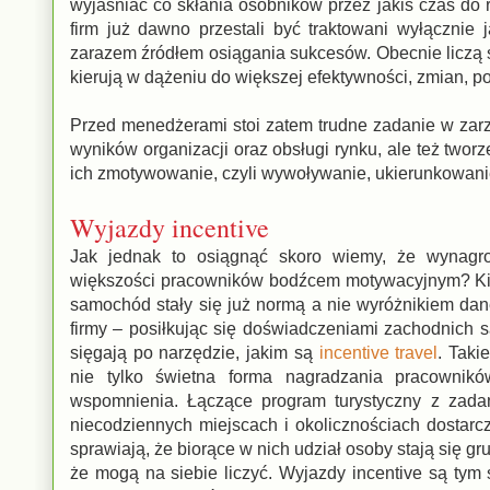
wyjaśniać co skłania osobników przez jakiś czas do r
firm już dawno przestali być traktowani wyłącznie 
zarazem źródłem osiągania sukcesów. Obecnie liczą 
kierują w dążeniu do większej efektywności, zmian, p
Przed menedżerami stoi zatem trudne zadanie w zarz
wyników organizacji oraz obsługi rynku, ale też tworz
ich zmotywowanie, czyli wywoływanie, ukierunkowa
Wyjazdy incentive
Jak jednak to osiągnąć skoro wiemy, że wynagro
większości pracowników bodźcem motywacyjnym? Kie
samochód stały się już normą a nie wyróżnikiem da
firmy – posiłkując się doświadczeniami zachodnich 
sięgają po narzędzie, jakim są
incentive travel
. Taki
nie tylko świetna forma nagradzania pracownikó
wspomnienia. Łączące program turystyczny z zad
niecodziennych miejscach i okolicznościach dostarcz
sprawiają, że biorące w nich udział osoby stają się gru
że mogą na siebie liczyć. Wyjazdy incentive są tym