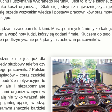
uchu i utrzymania wybranego kierunku. Jest to o tyle istotne,
jako koszt organizacji. Stali się jednym z najważniejszych j
się przede wszystkim wiedza i postawy pracowników oraz motyw
ostępu.
ądzaniu zasobami ludzkimi. Muszą oni myśleć nie tylko katego
enia wspólnoty ludzi, którzy są oddani firmie. Kluczem do tego
nie i podtrzymywanie pożądanych zachowań pracowników.
dzenie nie jest już dla
dy służbowy telefon czy
nego pracownika? Polskie
sąsiadów – coraz częściej
e podróże motywacyjne to
w, ale i niezapomniane
aniami organizowanymi w
ają nie tylko wrażeń, ale
pą, integrują się i wiedzą,
 samym znacznie bardziej