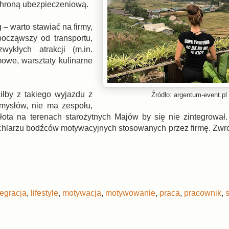
ochroną ubezpieczeniową.
– warto stawiać na firmy,
począwszy od transportu,
ykłych atrakcji (m.in.
mowe, warsztaty kulinarne
iłby z takiego wyjazdu z
Źródło: argentum-event.pl
mysłów, nie ma zespołu,
ota na terenach starożytnych Majów by się nie zintegrował
chlarzu bodźców motywacyjnych stosowanych przez firmę. Zwrot
tegracja
,
lifestyle
,
motywacja
,
motywowanie
,
praca
,
pracownik
,