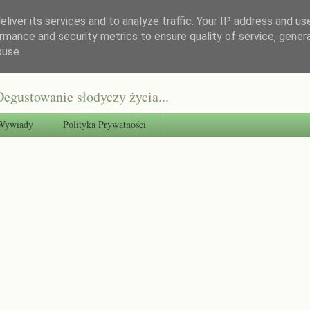
liver its services and to analyze traffic. Your IP address and us
rmance and security metrics to ensure quality of service, gene
buse.
egustowanie słodyczy życia...
Wywiady
Polityka Prywatności