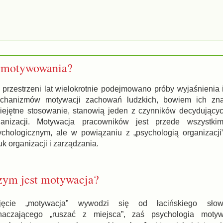
a motywowania?
 przestrzeni lat wielokrotnie podejmowano próby wyjaśnienia 
chanizmów motywacji zachowań ludzkich, bowiem ich zn
iejętne stosowanie, stanowią jeden z czynników decydujący
ganizacji. Motywacja pracowników jest przede wszystk
ychologicznym, ale w powiązaniu z „psychologią organizacj
k organizacji i zarządzania.
zym jest motywacja?
jęcie „motywacja” wywodzi się od łacińskiego sło
naczającego „ruszać z miejsca”, zaś psychologia motyw