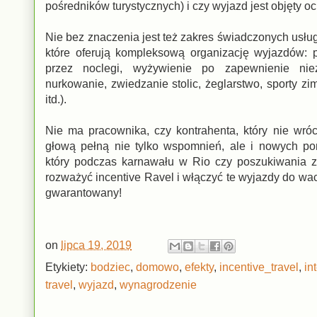
pośredników turystycznych) i czy wyjazd jest objęty 
Nie bez znaczenia jest też zakres świadczonych usług 
które oferują kompleksową organizację wyjazdów: 
przez noclegi, wyżywienie po zapewnienie niezw
nurkowanie, zwiedzanie stolic, żeglarstwo, sporty zi
itd.).
Nie ma pracownika, czy kontrahenta, który nie wróc
głową pełną nie tylko wspomnień, ale i nowych po
który podczas karnawału w Rio czy poszukiwania zł
rozważyć incentive Ravel i włączyć te wyjazdy do wa
gwarantowany!
on
lipca 19, 2019
Etykiety:
bodziec
,
domowo
,
efekty
,
incentive_travel
,
in
travel
,
wyjazd
,
wynagrodzenie