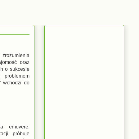
i zrozumienia
ajomość oraz
ch o sukcesie
im problemem
i” wchodzi do
wa emovere,
acji próbuje