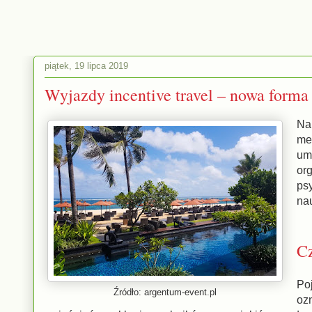
piątek, 19 lipca 2019
Wyjazdy incentive travel – nowa form
Na
me
um
or
ps
nau
C
Po
Źródło: argentum-event.pl
oz