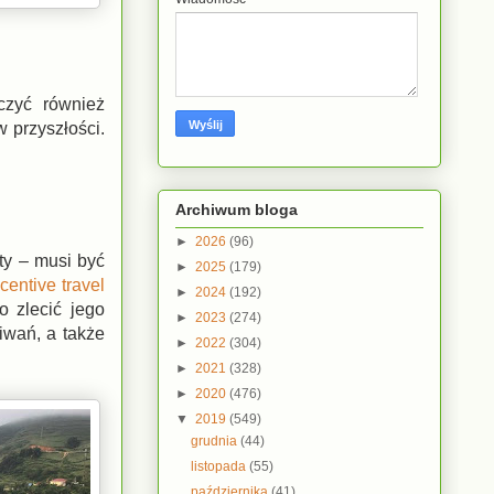
czyć również
w przyszłości.
Archiwum bloga
►
2026
(96)
ty – musi być
►
2025
(179)
ncentive travel
►
2024
(192)
o zlecić jego
►
2023
(274)
iwań, a także
►
2022
(304)
►
2021
(328)
►
2020
(476)
▼
2019
(549)
grudnia
(44)
listopada
(55)
października
(41)