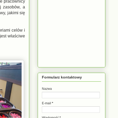
 że pracownicy
ej zasobów, a
y, jakimi się
riami celów i
 jest właściwe
Formularz kontaktowy
Nazwa
E-mail
*
Wiadomość
*