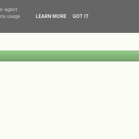
er-agent
rate usage
LEARN MORE
GOT IT