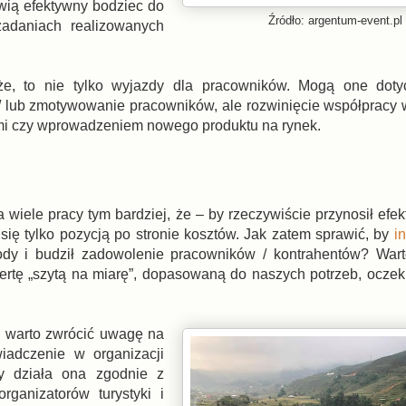
wią efektywny bodziec do
Źródło: argentum-event.pl
zadaniach realizowanych
że, to nie tylko wyjazdy dla pracowników. Mogą one doty
i / lub zmotywowanie pracowników, ale rozwinięcie współpracy 
mi czy wprowadzeniem nowego produktu na rynek.
iele pracy tym bardziej, że – by rzeczywiście przynosił efek
ię tylko pozycją po stronie kosztów. Jak zatem sprawić, by
i
ody i budził zadowolenie pracowników / kontrahentów? Wart
ofertę „szytą na miarę”, dopasowaną do naszych potrzeb, oczek
el warto zwrócić uwagę na
iadczenie w organizacji
zy działa ona zgodnie z
rganizatorów turystyki i