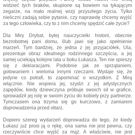
widzieć tych braków, skupione są bowiem na tykającym
zegarze, na mało realnej wizji przyszłego życia. Tylko
nieliczni zadają sobie pytanie, czy naprawdę chcemy wyjść
za tego człowieka, czy to z nim chcemy spędzić całe życie?
Dla Miry Drybat, byłej nauczycielki historii, obecnie
bezrobotnej pani domu, ślub jawi się jako spełnienie
marzeń. Tym bardziej, że jedna z jej przyjaciółek, Ula,
prezentuje obraz idealnego rodzinnego szczęścia, a jej
samej uciekają kolejne lata u boku Łukasza. Ten nie spieszy
się z deklaracjami. Podobnie jak ze sprzątaniem,
gotowaniem i wieloma innymi rzeczami. Wydaje się, że
jedyne co potrafi, to zapominać o wszystkim. Z Mirą
włącznie. Nie wspiera jej, szydzi z jej artystycznych
zapędów, kiedy dziewczyna próbuje swoich sił w grafice,
sprowadził jej rolę w swoim życiu do kobiety przy partnerze.
Tymczasem ona trzyma się go kurczowo, z zamiarem
doprowadzenia przed ołtarz.
Dopiero szereg wydarzeń doprowadza do tego, że kiedy
Łukasz już prosi ją o rękę, ona sama nie jest pewna, czy
rzeczywiście chce wyjść za mąż. A właściwie, nie jest