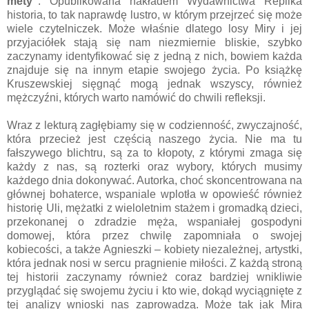
mety”
. Opublikowana nakładem Wydawnictwa Replika
historia, to tak naprawdę lustro, w którym przejrzeć się może
wiele czytelniczek. Może właśnie dlatego losy Miry i jej
przyjaciółek stają się nam niezmiernie bliskie, szybko
zaczynamy identyfikować się z jedną z nich, bowiem każda
znajduje się na innym etapie swojego życia. Po książkę
Kruszewskiej sięgnąć mogą jednak wszyscy, również
mężczyźni, których warto namówić do chwili refleksji.
Wraz z lekturą zagłębiamy się w codzienność, zwyczajność,
która przecież jest częścią naszego życia. Nie ma tu
fałszywego blichtru, są za to kłopoty, z którymi zmaga się
każdy z nas, są rozterki oraz wybory, których musimy
każdego dnia dokonywać. Autorka, choć skoncentrowana na
głównej bohaterce, wspaniale wplotła w opowieść również
historię Uli, mężatki z wieloletnim stażem i gromadką dzieci,
przekonanej o zdradzie męża, wspaniałej gospodyni
domowej, która przez chwilę zapomniała o swojej
kobiecości, a także Agnieszki – kobiety niezależnej, artystki,
która jednak nosi w sercu pragnienie miłości. Z każdą stroną
tej historii zaczynamy również coraz bardziej wnikliwie
przyglądać się swojemu życiu i kto wie, dokąd wyciągnięte z
tej analizy wnioski nas zaprowadzą. Może tak jak Mira