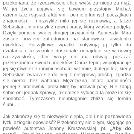
przekonana, że rzeczywiście chce wyjść za niego za mąż.
W jej życiu pojawia się bowiem przystojny Michał,
dziennikarz i sąsiad, z którym – po niefortunnych początkach
znajomości – niezwykle miło jej się rozmawia, a także
Sebastian, informatyk z nowej pracy, którą właśnie podjęła.
Dzięki pomocy swojej drugiej przyjaciółki, Agnieszki, Mira
zostaje bowiem zatrudniona na stanowisku asystentki
dyrektora. Początkowe wpadki motywują ją tylko do
działania i już wkrótce doskonale odnajduje się w nowej
rzeczywistości, choć wciąż nie ma odwagi pokazać
przełożonemu swoich projektów. Coraz lepiej współpracuje
jej się również z innymi osobami w firmie, dlatego też, kiedy
Sebastian zwraca się do niej z nietypową prośbą, zgadza
się niemal bez wahania. Mężczyzna, ofiara namolności
jednej z pracownik, prosi Mirę by udawali parę. Nie zdają
sobie oni jednak sprawy, jak dalece sytuacja ta może im się
spodobać. Tymczasem nieubłaganie zbliża się termin
ślubu…
Jak zakończy się ta niezwykle ciepła, ale i nie pozbawiona
łyżki dziegciu opowieść? Przekonamy się o tym, sięgając po
powieść autorstwa Joanny Kruszewskiej, pt.
„Aby do