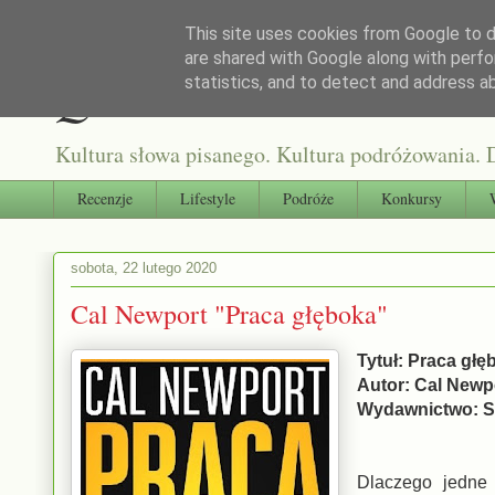
This site uses cookies from Google to de
are shared with Google along with perfo
Qultura słowa
statistics, and to detect and address a
Kultura słowa pisanego. Kultura podróżowania. D
Recenzje
Lifestyle
Podróże
Konkursy
sobota, 22 lutego 2020
Cal Newport "Praca głęboka"
Tytuł: Praca głę
Autor: Cal Newp
Wydawnictwo: S
Dlaczego jedne