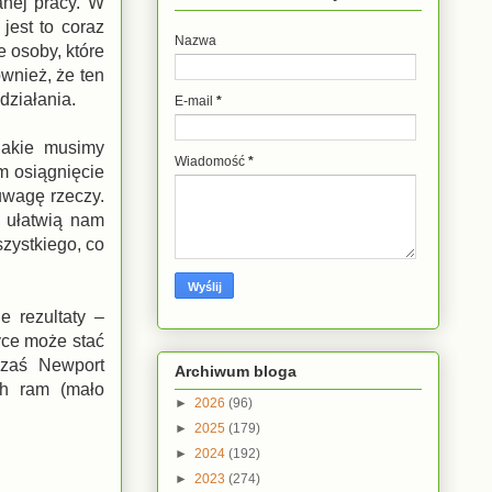
nej pracy. W
jest to coraz
Nazwa
e osoby, które
wnież, że ten
działania.
E-mail
*
jakie musimy
Wiadomość
*
m osiągnięcie
uwagę rzeczy.
y ułatwią nam
szystkiego, co
e rezultaty –
tyce może stać
 zaś Newport
Archiwum bloga
ch ram (mało
►
2026
(96)
►
2025
(179)
►
2024
(192)
►
2023
(274)