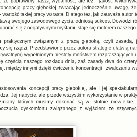
 że poprawimy naszą wydajność, ale też i jakość wykonywa
oncepcję pracy głębokiej zwracając jednocześnie uwagę, że 
wartość takiej pracy wzrasta. Dlatego tez, jak zauważa autor, t
dstawą swojego zawodowego życia, odniosą sukces. Dowodzi ró
uporać się z negatywnymi myślami, staje się motorem naszego 
m praktycznym związanym z pracą głęboką, czyli zasadą, 
y się rządzi. Przedstawione przez autora strategie ułatwią na
prywatnym) wypełnionym niestety mnóstwem rozpraszających 
się częścią naszego rozkładu dnia, zaś zasady dwa do czter
j, między innymi dzięki ćwiczeniu koncentracji i zwalczaniu w
stosowania koncepcji pracy głębokiej, ale i jej spektakularn
iedza. Jej nabycie, ale przede wszystkim wykorzystanie w prak
zmiany których musimy dokonać są w istotnie niewielkie,
poczucia dyskomfortu związanego z wyjściem ze sztywny