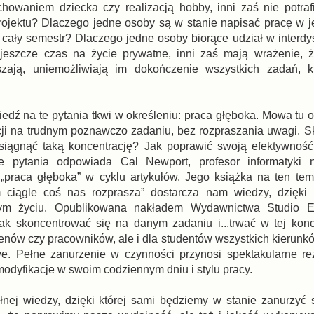
owaniem dziecka czy realizacją hobby, inni zaś nie potraf
ojektu? Dlaczego jedne osoby są w stanie napisać pracę w j
 cały semestr? Dlaczego jedne osoby biorące udział w interdy
 jeszcze czas na życie prywatne, inni zaś mają wrażenie, 
szają, uniemożliwiają im dokończenie wszystkich zadań, k
dź na te pytania tkwi w określeniu: praca głęboka. Mowa tu o
cji na trudnym poznawczo zadaniu, bez rozpraszania uwagi. Sk
siągnąć taką koncentrację? Jak poprawić swoją efektywność
te pytania odpowiada Cal Newport, profesor informatyki
 „praca głęboka” w cyklu artykułów. Jego książka na ten tema
ciągle coś nas rozprasza” dostarcza nam wiedzy, dzięki k
ym życiu. Opublikowana nakładem Wydawnictwa Studio E
ak skoncentrować się na danym zadaniu i...trwać w tej konc
menów czy pracowników, ale i dla studentów wszystkich kierunk
Pełne zanurzenie w czynności przynosi spektakularne rezu
dyfikacje w swoim codziennym dniu i stylu pracy.
ej wiedzy, dzięki której sami będziemy w stanie zanurzyć s