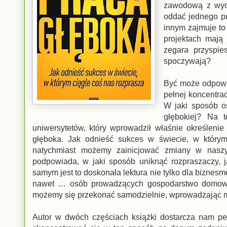
zawodową z wych
oddać jednego pr
innym zajmuje to
projektach mają
zegara przyspie
spoczywają?
Być może odpowie
pełnej koncentra
W jaki sposób o
głębokiej? Na 
uniwersytetów, który wprowadził właśnie określenie
głęboka. Jak odnieść sukces w świecie, w którym 
natychmiast możemy zainicjować zmiany w nasz
podpowiada, w jaki sposób uniknąć rozpraszaczy, j
samym jest to doskonała lektura nie tylko dla biznes
nawet … osób prowadzących gospodarstwo domowe. 
możemy się przekonać samodzielnie, wprowadzając mo
Autor w dwóch częściach książki dostarcza nam pełn