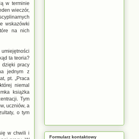
ią w terminie
eden wieczór,
scyplinarnych
że wskazówki
tóre na nich
 umiejętności
ąd ta teoria?
 dzięki pracy
 na jednym z
t, pt. „Praca
tórej niemal
mka książka
entracji. Tym
ów, uczniów, a
ltaty, o tym
ię w chwili i
Formularz kontaktowy