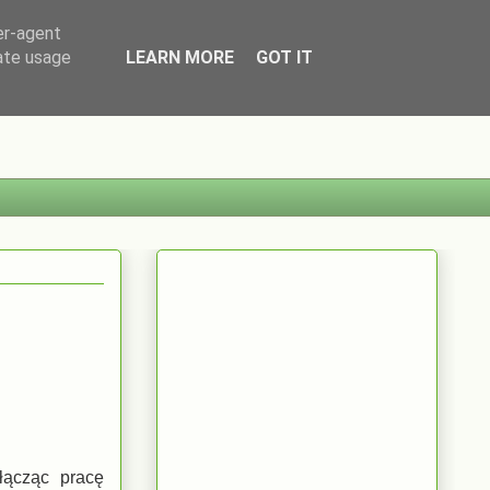
er-agent
rate usage
LEARN MORE
GOT IT
łącząc pracę