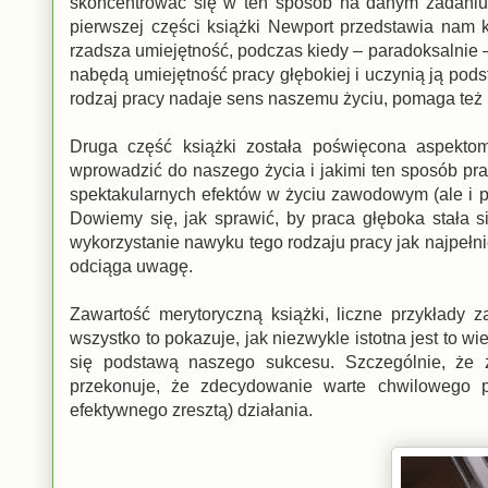
skoncentrować się w ten sposób na danym zadaniu,
pierwszej części książki Newport przedstawia nam k
rzadsza umiejętność, podczas kiedy – paradoksalnie – 
nabędą umiejętność pracy głębokiej i uczynią ją po
rodzaj pracy nadaje sens naszemu życiu, pomaga też 
Druga część książki została poświęcona aspekto
wprowadzić do naszego życia i jakimi ten sposób prac
spektakularnych efektów w życiu zawodowym (ale i 
Dowiemy się, jak sprawić, by praca głęboka stała 
wykorzystanie nawyku tego rodzaju pracy jak najpełnie
odciąga uwagę.
Zawartość merytoryczną książki, liczne przykłady za
wszystko to pokazuje, jak niezwykle istotna jest to w
się podstawą naszego sukcesu. Szczególnie, że 
przekonuje, że zdecydowanie warte chwilowego 
efektywnego zresztą) działania.