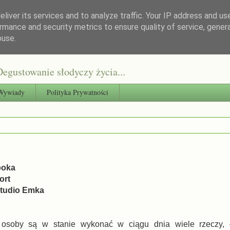
liver its services and to analyze traffic. Your IP address and us
rmance and security metrics to ensure quality of service, gene
buse.
egustowanie słodyczy życia...
Wywiady
Polityka Prywatności
boka
ort
tudio Emka
 osoby są w stanie wykonać w ciągu dnia wiele rzeczy, 