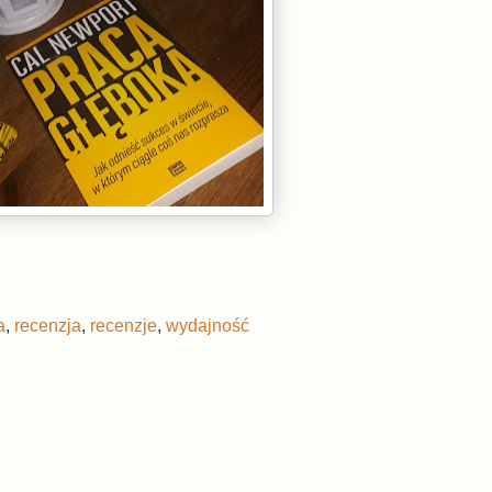
a
,
recenzja
,
recenzje
,
wydajność