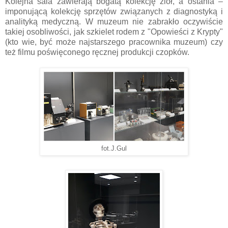
Kolejna sala zawierają bogatą kolekcję ziół, a ostania –
imponującą kolekcję sprzętów związanych z diagnostyką i
analityką medyczną. W muzeum nie zabrakło oczywiście
takiej osobliwości, jak szkielet rodem z "Opowieści z Krypty"
(kto wie, być może najstarszego pracownika muzeum) czy
też filmu poświęconego ręcznej produkcji czopków.
fot.J.Gul