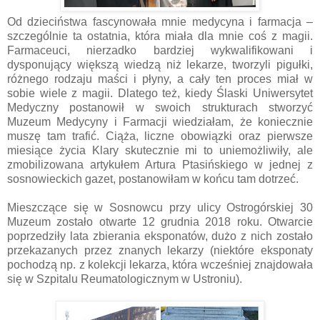
Od dzieciństwa fascynowała mnie medycyna i farmacja –
szczególnie ta ostatnia, która miała dla mnie coś z magii.
Farmaceuci, nierzadko bardziej wykwalifikowani i
dysponujący większą wiedzą niż lekarze, tworzyli pigułki,
różnego rodzaju maści i płyny, a cały ten proces miał w
sobie wiele z magii. Dlatego też, kiedy Ślaski Uniwersytet
Medyczny postanowił w swoich strukturach stworzyć
Muzeum Medycyny i Farmacji wiedziałam, że koniecznie
muszę tam trafić. Ciąża, liczne obowiązki oraz pierwsze
miesiące życia Klary skutecznie mi to uniemożliwiły, ale
zmobilizowana artykułem Artura Ptasińskiego w jednej z
sosnowieckich gazet, postanowiłam w końcu tam dotrzeć.
Mieszczące się w Sosnowcu przy ulicy Ostrogórskiej 30
Muzeum zostało otwarte 12 grudnia 2018 roku. Otwarcie
poprzedziły lata zbierania eksponatów, dużo z nich zostało
przekazanych przez znanych lekarzy (niektóre eksponaty
pochodzą np. z kolekcji lekarza, która wcześniej znajdowała
się w Szpitalu Reumatologicznym w Ustroniu).