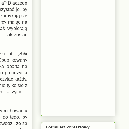
nia? Dlaczego
zystać je, by
 zamykają się
orcy mając na
aś wybierają
 – jak zostać
żki pt.
„Siła
 Opublikowany
ka oparta na
to propozycja
czytać każdy,
e tylko się z
ze, a życie –
owym chowaniu
ę do tego, by
owodzi, że za
Formularz kontaktowy