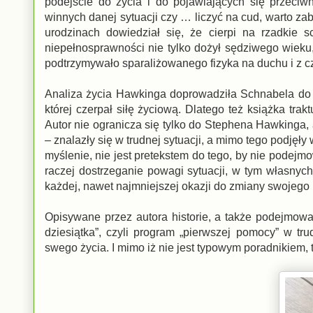
podejście do życia i do pojawiających się przeci
winnych danej sytuacji czy … liczyć na cud, warto za
urodzinach dowiedział się, że cierpi na rzadkie 
niepełnosprawności nie tylko dożył sędziwego wieku,
podtrzymywało sparaliżowanego fizyka na duchu i z cz
Analiza życia Hawkinga doprowadziła Schnabela do
której czerpał siłę życiową. Dlatego też książka tra
Autor nie ogranicza się tylko do Stephena Hawkinga,
– znalazły się w trudnej sytuacji, a mimo tego podjęły
myślenie, nie jest pretekstem do tego, by nie podejm
raczej dostrzeganie powagi sytuacji, w tym własnyc
każdej, nawet najmniejszej okazji do zmiany swojego
Opisywane przez autora historie, a także podejmow
dziesiątka”, czyli program „pierwszej pomocy” w tr
swego życia. I mimo iż nie jest typowym poradnikiem, 