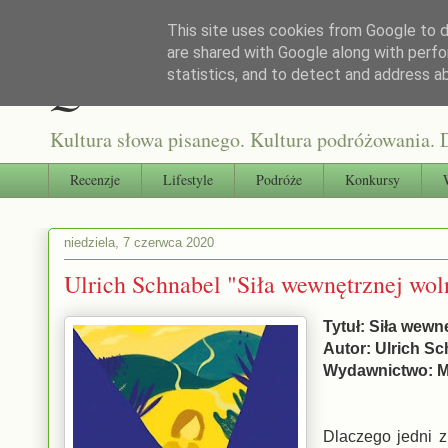
This site uses cookies from Google to de
are shared with Google along with perfo
Qultura słowa
statistics, and to detect and address a
Kultura słowa pisanego. Kultura podróżowania. D
Recenzje
Lifestyle
Podróże
Konkursy
niedziela, 7 czerwca 2020
Ulrich Schnabel "Siła wewnętrznej wol
Tytuł: Siła wewn
Autor: Ulrich S
Wydawnictwo:
Dlaczego jedni z