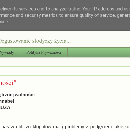
liver its services and to analyze traffic. Your IP address and us
rmance and security metrics to ensure quality of service, gene
buse.
egustowanie słodyczy życia...
Wywiady
Polityka Prywatności
ności"
ętrznej wolności
chnabel
 MUZA
 nas w obliczu kłopotów mają problemy z podjęciem jakiejkol