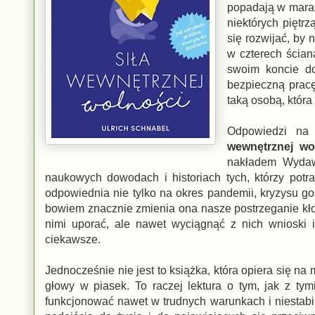
popadają w maraz
niektórych piętrz
się rozwijać, by
w czterech ścian
swoim koncie do
bezpieczną pracę
taką osobą, która
Odpowiedzi na 
wewnętrznej wo
nakładem Wydaw
naukowych dowodach i historiach tych, którzy potra
odpowiednia nie tylko na okres pandemii, kryzysu go
bowiem znacznie zmienia ona nasze postrzeganie kłop
nimi uporać, ale nawet wyciągnąć z nich wnioski i
ciekawsze.
Jednocześnie nie jest to książka, która opiera się
głowy w piasek. To raczej lektura o tym, jak z tym
funkcjonować nawet w trudnych warunkach i niestabil