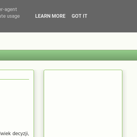
er-agent
rate usage
LEARN MORE
GOT IT
wiek decyzji,