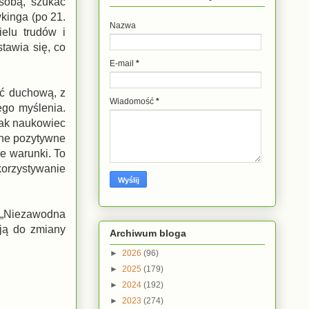
sobą, szukać
kinga (po 21.
Nazwa
elu trudów i
tawia się, co
E-mail
*
ść duchową, z
Wiadomość
*
ego myślenia.
jak naukowiec
iane pozytywne
ne warunki. To
korzystywanie
a „Niezawodna
cją do zmiany
Archiwum bloga
►
2026
(96)
►
2025
(179)
►
2024
(192)
►
2023
(274)