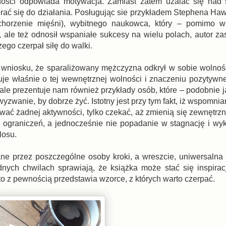
wności odpowiada motywacja. Zamiast zatem użalać się nad 
brać się do działania. Posługując sie przykładem Stephena Haw
schorzenie mięśni), wybitnego naukowca, który – pomimo wi
 ale też odnosił wspaniałe sukcesy na wielu polach, autor zas
ego czerpał siłę do walki.
 wniosku, że sparaliżowany mężczyzna odkrył w sobie wolno
ktuje właśnie o tej wewnętrznej wolności i znaczeniu pozytywn
 ale prezentuje nam również przykłady osób, które – podobnie 
 wyzwanie, by dobrze żyć. Istotny jest przy tym fakt, iż wspomn
ować żadnej aktywności, tylko czekać, aż zmienią się zewnętrz
h ograniczeń, a jednocześnie nie popadanie w stagnację i wy
 losu.
ane przez poszczególne osoby kroki, a wreszcie, uniwersaln
udnych chwilach sprawiają, że książka może stać się inspira
to z pewnością przedstawia wzorce, z których warto czerpać.