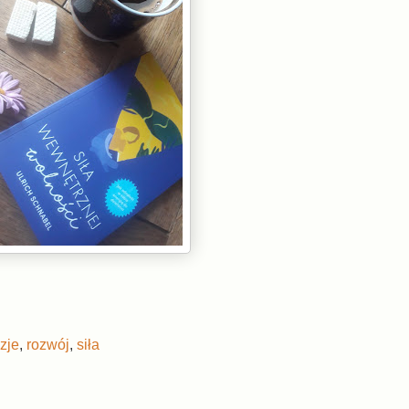
zje
,
rozwój
,
siła