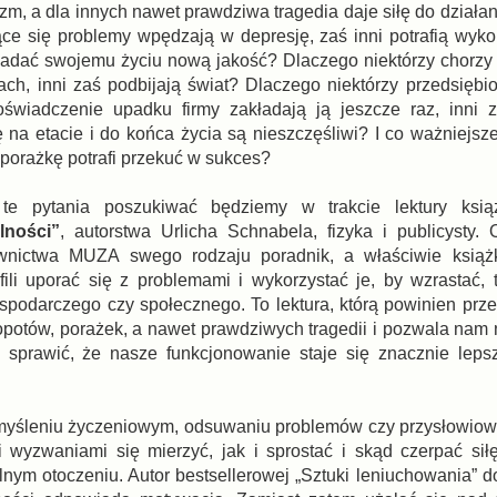
m, a dla innych nawet prawdziwa tragedia daje siłę do działa
ące się problemy wpędzają w depresję, zaś inni potrafią wykor
 nadać swojemu życiu nową jakość? Dlaczego niektórzy chorzy
ach, inni zaś podbijają świat? Dlaczego niektórzy przedsiębi
świadczenie upadku firmy zakładają ją jeszcze raz, inni z
 na etacie i do końca życia są nieszczęśliwi? I co ważniejsze
 porażkę potrafi przekuć w sukces?
te pytania poszukiwać będziemy w trakcie lektury ksią
lności”
, autorstwa Urlicha Schnabela, fizyka i publicysty.
nictwa MUZA swego rodzaju poradnik, a właściwie książ
fili uporać się z problemami i wykorzystać je, by wzrastać, 
spodarczego czy społecznego. To lektura, którą powinien prze
otów, porażek, a nawet prawdziwych tragedii i pozwala nam ni
 sprawić, że nasze funkcjonowanie staje się znacznie leps
 na myśleniu życzeniowym, odsuwaniu problemów czy przysłowi
i wyzwaniami się mierzyć, jak i sprostać i skąd czerpać sił
nym otoczeniu. Autor bestsellerowej „Sztuki leniuchowania” d