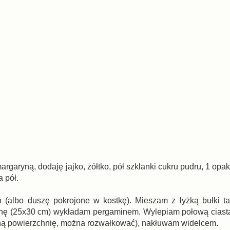
garyną, dodaję jajko, żółtko, pół szklanki cukru pudru, 1 opa
a pół.
(albo duszę pokrojone w kostkę). Mieszam z łyżką bułki tar
hę (25x30 cm) wykładam pergaminem. Wylepiam połową ciast
dealną powierzchnię, można rozwałkować), nakłuwam widelcem.