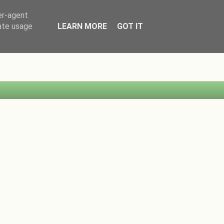
er-agent
rate usage
LEARN MORE
GOT IT