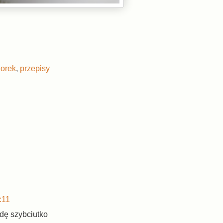
orek
,
przepisy
:11
wdę szybciutko