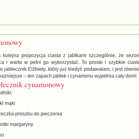
amonowy
ś kolejna propozycja ciasta z jabłkami szczególnie, że sezo
ca i warto w pełni go wykorzystać. To proste i szybkie cias
o jabłecznik Elżbiety, który już kiedyś podawałam, i jest równi
ważniejsze – ten zapach jabłek i cynamonu wypełnia cały dom!
błecznik cynamonowy
dniki:
zkl mąki
yżeczka proszku do pieczenia
ostki margaryny
ako