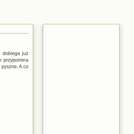
n dobiega już
to przypomina
e pyszne. A co