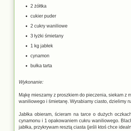
2 żółtka
cukier puder
2 cukry waniliowe
3 łyżki śmietany
1 kg jabłek
cynamon
bułka tarta
Wykonanie:
Mąkę mieszamy z proszkiem do pieczenia, siekam z mar
waniliowego i śmietanę. Wyrabiamy ciasto, dzielimy n
Jabłka obieram, ścieram na tarce o dużych oczkach 
cynamonu i 1 opakowaniem cukru waniliowego. Blac
jabłka, przykrywam resztą ciasta (jeśli ktoś chce i