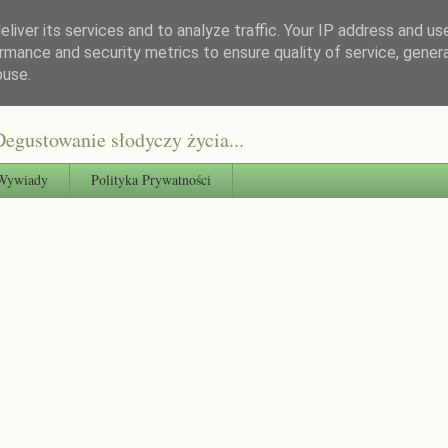
liver its services and to analyze traffic. Your IP address and us
rmance and security metrics to ensure quality of service, gene
buse.
egustowanie słodyczy życia...
Wywiady
Polityka Prywatności