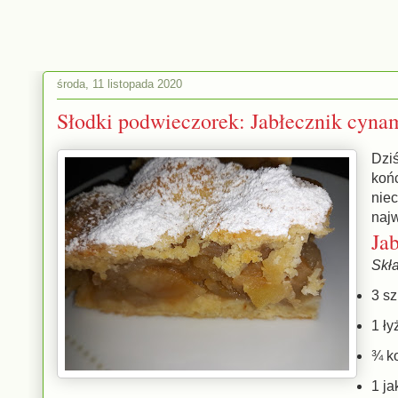
środa, 11 listopada 2020
Słodki podwieczorek: Jabłecznik cyn
Dzi
koń
niec
naj
Ja
Skła
3 s
1 ł
¾ k
1 j