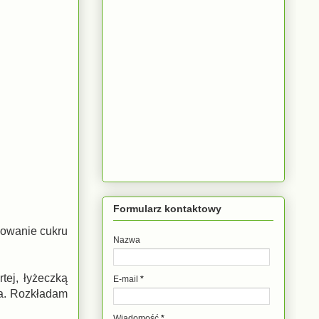
Formularz kontaktowy
kowanie cukru
Nazwa
tej, łyżeczką
E-mail
*
a. Rozkładam
Wiadomość
*