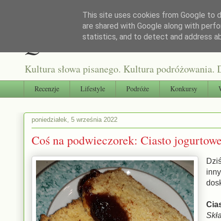
This site uses cookies from Google to de
are shared with Google along with perfo
Qultura słowa
statistics, and to detect and address a
Kultura słowa pisanego. Kultura podróżowania. D
Recenzje
Lifestyle
Podróże
Konkursy
poniedziałek, 5 września 2022
Coś na podwieczorek: Ciasto jogurtow
Dziś
inn
dosk
Cia
Skła