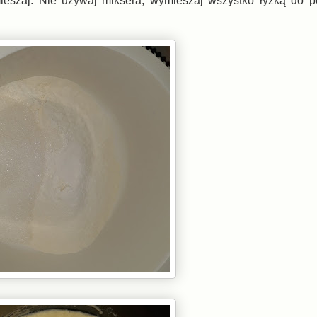
ieszaj. Nie używaj miksera, wymieszaj wszystko łyżką do p