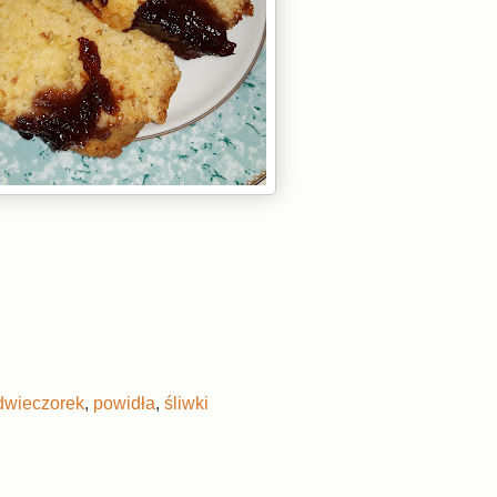
dwieczorek
,
powidła
,
śliwki