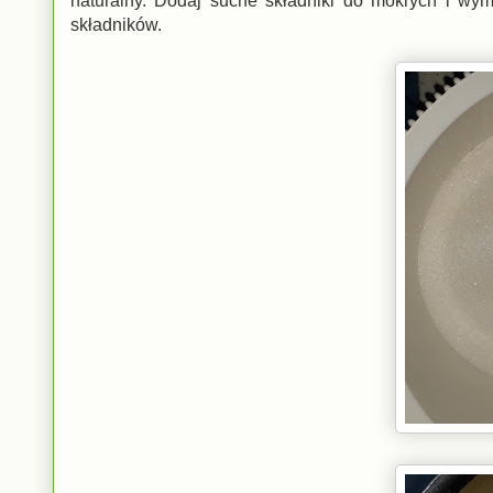
naturalny. Dodaj suche składniki do mokrych i wym
składników.