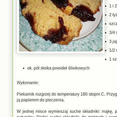
1 i 
2 ły
szcz
3/4 
3 ja
1/2 
1 sz
ok. pół słoika powideł śliwkowych
Wykonanie:
Piekarnik rozgrzej do temperatury 180 stopni C. Prz
ją papierem do pieczenia.
W jednej misce wymieszaj suche składniki: mąkę, pro