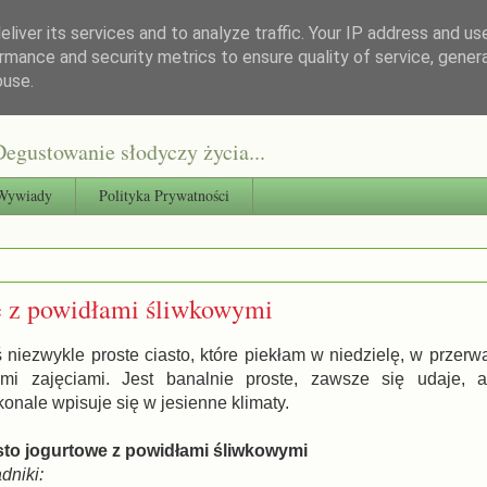
liver its services and to analyze traffic. Your IP address and us
rmance and security metrics to ensure quality of service, gene
buse.
egustowanie słodyczy życia...
Wywiady
Polityka Prywatności
e z powidłami śliwkowymi
 niezwykle proste ciasto, które piekłam w niedzielę, w przer
ymi zajęciami. Jest banalnie proste, zawsze się udaje, a
onale wpisuje się w jesienne klimaty.
sto jogurtowe z powidłami śliwkowymi
dniki: