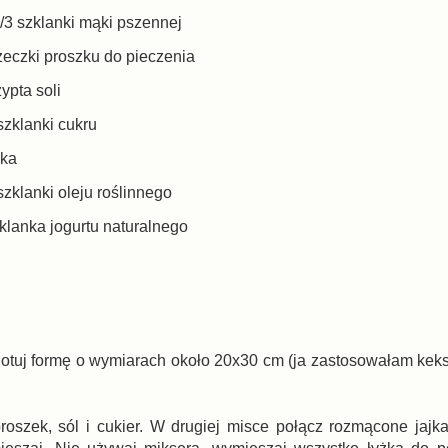
2/3 szklanki mąki pszennej
żeczki proszku do pieczenia
ypta soli
szklanki cukru
jka
szklanki oleju roślinnego
klanka jogurtu naturalnego
ygotuj formę o wymiarach około 20x30 cm (ja zastosowałam kek
szek, sól i cukier. W drugiej misce połącz rozmącone jajka, 