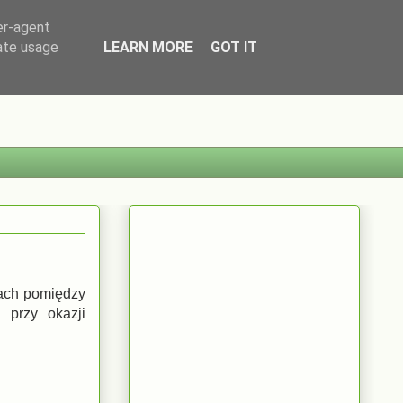
er-agent
rate usage
LEARN MORE
GOT IT
wach pomiędzy
 przy okazji