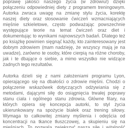
poprawę jakości naszego życia (w zdrowiu!) dzięki
połączeniu odpowiedniej diety z programem treningowym.
Autorka zwraca uwagę na zmianę stylu życia, korektę
naszej diety oraz stosowanie ćwiczeń wzmacniających
mięśnie szkieletowe, często podważając powszechnie
występujące teorie na temat ćwiczeń oraz diet i
dokumentując to wynikami najnowszych badań. Dlatego też
po książkę powinien sięgnąć każdy, kto zainteresowany jest
dobrym zdrowiem (mam nadzieję, że wszyscy mają je na
uwadze), zarówno te osoby, które cierpią na różne choroby,
jak i te dbające o siebie, a mimo wszystko nie widzące
żadnych tego rezultatów.
Autorka dzieli się z nami założeniami programu Lyon,
opierającego się na dbałości o zdrowie mięśni. Chodzi o
połączenie wskazówek dotyczących odżywiania się z
metodami, dającymi siłę do osiągnięcia trwałej poprawy
stanu ciała i ogólnego stanu zdrowia. Główne filary, na
których opiera się koncepcja autorki, to styl życia
ukierunkowany na spożycie białek oraz trening siłowy.
Wymaga to całkowitej zmiany myślenia i odejścia od
koncentracji na tkance tłuszczowej, a skupieniu się na
mięśniach. To pozwala zwiększyć naszą siłę i witalność