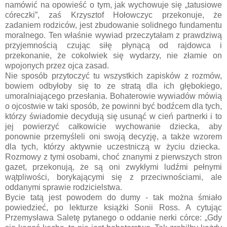
namówić na opowieść o tym, jak wychowuje się „tatusiowe
córeczki”, zaś Krzysztof Hołowczyc przekonuje, że
zadaniem rodziców, jest zbudowanie solidnego fundamentu
moralnego. Ten właśnie wywiad przeczytałam z prawdziwą
przyjemnością czując siłę płynącą od rajdowca i
przekonanie, że cokolwiek się wydarzy, nie złamie on
wpojonych przez ojca zasad.
Nie sposób przytoczyć tu wszystkich zapisków z rozmów,
bowiem odbyłoby się to ze stratą dla ich głębokiego,
umoralniającego przesłania. Bohaterowie wywiadów mówią
o ojcostwie w taki sposób, że powinni być bodźcem dla tych,
którzy świadomie decydują się usunąć w cień partnerki i to
jej powierzyć całkowicie wychowanie dziecka, aby
ponownie przemyśleli oni swoją decyzję, a także wzorem
dla tych, którzy aktywnie uczestniczą w życiu dziecka.
Rozmowy z tymi osobami, choć znanymi z pierwszych stron
gazet, przekonują, że są oni zwykłymi ludźmi pełnymi
wątpliwości, borykającymi się z przeciwnościami, ale
oddanymi sprawie rodzicielstwa.
Bycie tatą jest powodem do dumy - tak można śmiało
powiedzieć, po lekturze książki Sonii Ross. A cytując
Przemysława Saletę pytanego o oddanie nerki córce: „Gdy