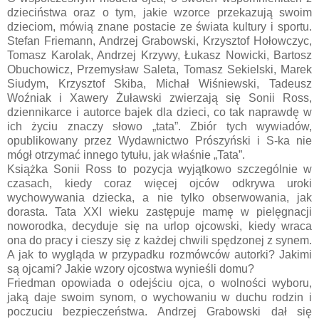
dzieciństwa oraz o tym, jakie wzorce przekazują swoim
dzieciom, mówią znane postacie ze świata kultury i sportu.
Stefan Friemann, Andrzej Grabowski, Krzysztof Hołowczyc,
Tomasz Karolak, Andrzej Krzywy, Łukasz Nowicki, Bartosz
Obuchowicz, Przemysław Saleta, Tomasz Sekielski, Marek
Siudym, Krzysztof Skiba, Michał Wiśniewski, Tadeusz
Woźniak i Xawery Żuławski zwierzają się Sonii Ross,
dziennikarce i autorce bajek dla dzieci, co tak naprawdę w
ich życiu znaczy słowo „tata”. Zbiór tych wywiadów,
opublikowany przez Wydawnictwo Prószyński i S-ka nie
mógł otrzymać innego tytułu, jak właśnie „Tata”.
Książka Sonii Ross to pozycja wyjątkowo szczególnie w
czasach, kiedy coraz więcej ojców odkrywa uroki
wychowywania dziecka, a nie tylko obserwowania, jak
dorasta. Tata XXI wieku zastępuje mamę w pielęgnacji
noworodka, decyduje się na urlop ojcowski, kiedy wraca
ona do pracy i cieszy się z każdej chwili spędzonej z synem.
A jak to wygląda w przypadku rozmówców autorki? Jakimi
są ojcami? Jakie wzory ojcostwa wynieśli domu?
Friedman opowiada o odejściu ojca, o wolności wyboru,
jaką daje swoim synom, o wychowaniu w duchu rodzin i
poczuciu bezpieczeństwa. Andrzej Grabowski dał się